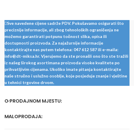
Sve navedene cijene sadrže PDV. Pokušavamo osigurati što
preciznije informacije, ali zbog tehnoloških ograničenja ne
možemo garantirati potpunu točnost slika, opisa ili
dostupnosti proizvoda. Za najažurnije informacije
kontaktirajte nas putem telefona: 047 612 587 ili e-maila:
info@dt-miksa.hr. Vjerujemo da ste pronašli ono što ste tražili
iz našeg širokog asortimana proizvoda visoke kvalitete po
prihvatljivim cijenama. Ukoliko imate pitanja kontaktirajte
naše stručno i uslužno osoblje, koje posjeduje znanje i vještine
u tehnici trgovine drvom.
O PRODAJNOM MJESTU:
MALOPRODAJA: