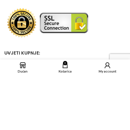
UVJETI KUPNJE:
0
Dućan
Košarica
My account
DRUŠTVENE MREŽE
KARTIČNI PROGRAMI
KARTIČNO PLAĆANJE