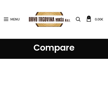
0
MENU
0.00
€
Compare