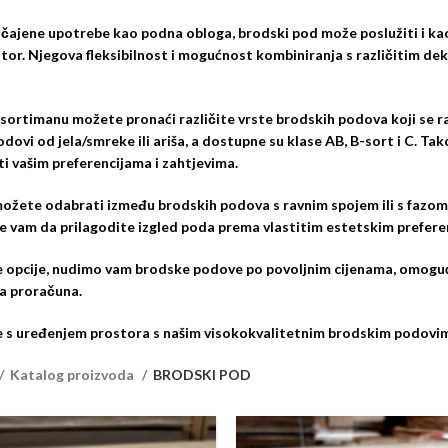
čajene upotrebe kao podna obloga, brodski pod može poslužiti i kao
tor. Njegova fleksibilnost i mogućnost kombiniranja s različitim de
ortimanu možete pronaći različite vrste brodskih podova koji se razl
dovi od jela/smreke ili ariša, a dostupne su klase AB, B-sort i C. T
i vašim preferencijama i zahtjevima.
ožete odabrati između brodskih podova s ravnim spojem ili s fazom –
 vam da prilagodite izgled poda prema vlastitim estetskim preferenc
e opcije, nudimo vam brodske podove po povoljnim cijenama, omoguću
a proračuna.
 s uređenjem prostora s našim visokokvalitetnim brodskim podovi
Katalog proizvoda
BRODSKI POD