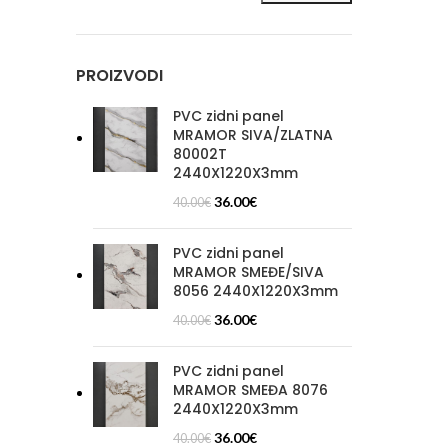
Min
Maks
cijena
cijena
PROIZVODI
PVC zidni panel
MRAMOR SIVA/ZLATNA
80002T
2440X1220X3mm
36.00
€
40.00
€
PVC zidni panel
MRAMOR SMEĐE/SIVA
8056 2440X1220X3mm
36.00
€
40.00
€
PVC zidni panel
MRAMOR SMEĐA 8076
2440X1220X3mm
36.00
€
40.00
€