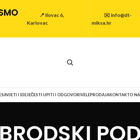
 SMO
📍 Ilovac 6,
✉️ info@dt-
Karlovac
miksa.hr
E
SAVJETI I IDEJE
ČESTI UPITI I ODGOVORI
VELEPRODAJA
KONTAKT
O N
BRODSKI PO