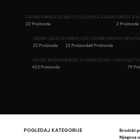
GRAĐEVINSKA ROBA I STOLARSKA GRAĐA
GREDE KV
22 Proizvoda
2 Proizvoda
ZIDNE OBLOGE
OSB PLOČE
GRAĐEVINSKA OPLAT
23 Proizvoda
12 Proizvoda
6 Proizvoda
OKOV, RAZNI PRIBOR ZA NAMJEŠTAJ I DRVO
LETVI
413 Proizvoda
79 Pro
POGLEDAJ KATEGORIJE
Brodski p
Njegova un