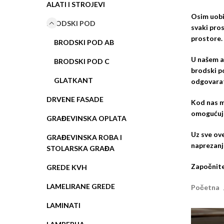
ALATI I STROJEVI
Osim uobi
BRODSKI POD
svaki pros
prostore.
BRODSKI POD AB
U našem as
BRODSKI POD C
brodski po
GLATKANT
odgovarat
DRVENE FASADE
Kod nas m
omogućuje
GRAĐEVINSKA OPLATA
Uz sve ov
GRAĐEVINSKA ROBA I
naprezanj
STOLARSKA GRAĐA
Započnite
GREDE KVH
LAMELIRANE GREDE
Početna
LAMINATI