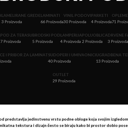
H
LAMELIRANE GREDE
LAMINATI
VINIL PODOVI
PARKETI
OPLEMEN
3 Proizvoda
66 Proizvoda
30 Proizvoda
4 Proizvoda
71 Proiz
A
POD ZA TERASU
BRODSKI POD
LAMPERIJA
POLUOBLICA
DRVENE F
7 Proizvoda
5 Proizvoda
4 Proizvoda
2 Proizvoda
3 Proizvod
CE I PRIBOR ZA LAMINAT
SUDOPERI I UMIVAONICI
UGRADBENA TE
izvoda
40 Proizvoda
13 Proizvoda
OUTLET
29 Proizvoda
od predstavlja jedinstvenu vrstu podne obloge koja svojim izgledom
ikatna tekstura i dizajn često se biraju kako bi prostor dobio pose