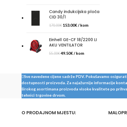
Candy indukcijska ploča
CID 30/1
153.00
€
/ kom
170.00
€
Einhell GE-CF 18/2200 LI
AKU VENTILATOR
49.50
€
/ kom
55.00
€
Sve navedene cijene sadrže PDV. Pokušavamo osigurati š
dostupnosti proizvoda. Za najažurnije informacije kontak
širokog asortimana proizvoda visoke kvalitete po prihvat
tehnici trgovine drvom.
O PRODAJNOM MJESTU:
MALOPR