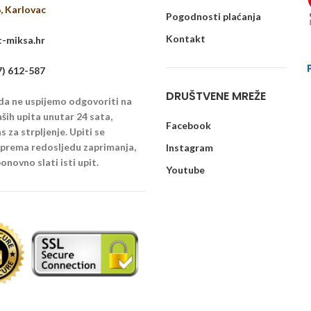
6, Karlovac
Pogodnosti plaćanja
Kontakt
-miksa.hr
7) 612-587
DRUŠTVENE MREŽE
 da ne uspijemo odgovoriti na
ših upita unutar 24 sata,
Facebook
 za strpljenje. Upiti se
u prema redosljedu zaprimanja,
Instagram
onovno slati isti upit.
Youtube