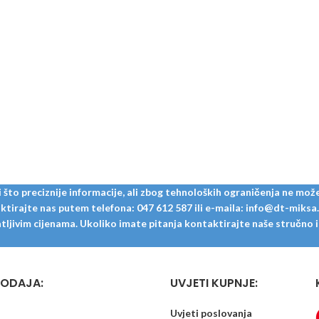
to preciznije informacije, ali zbog tehnoloških ograničenja ne može
tirajte nas putem telefona: 047 612 587 ili e-maila: info@dt-miksa.hr
ljivim cijenama. Ukoliko imate pitanja kontaktirajte naše stručno i u
ODAJA:
UVJETI KUPNJE:
Uvjeti poslovanja