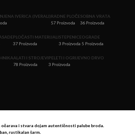
JENA IVERICA (IVERALI)
RADNE PLOČE
SOBNA VRATA
voda
57 Proizvoda
36 Proizvoda
ASADE
PLOČASTI MATERIJALI
STEPENICE
OGRADE
a
37 Proizvoda
3 Proizvoda
5 Proizvoda
HNIKA
ALATI I STROJEVI
PELETI I OGRIJEVNO DRVO
78 Proizvoda
3 Proizvoda
 očarava i stvara dojam autentičnosti palube broda.
ban, rustikalan šarm.