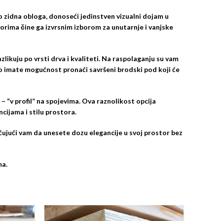
 zidna obloga, donoseći jedinstven vizualni dojam u
korima čine ga izvrsnim izborom za unutarnje i vanjske
ikuju po vrsti drva i kvaliteti. Na raspolaganju su vam
ako imate mogućnost pronaći savršeni brodski pod koji će
 “v profil” na spojevima. Ova raznolikost opcija
ijama i stilu prostora.
jući vam da unesete dozu elegancije u svoj prostor bez
ma.