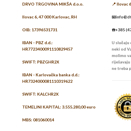
DRVO TRGOVINA MIKŠA d.o.o.
📍 Ilovac 
Ilovac 6, 47 000 Karlovac, RH
📧info@dt
OIB: 17396531731
☎️+385 (4
IBAN - PBZ d.d.:
U slučaju
HR7723400091110829457
neki od Va
molimo vas
SWIFT: PBZGHR2X
riješavaj
ne treba p
IBAN - Karlovačka banka d.d.:
HR7324000081110319622
SWIFT: KALCHR2X
TEMELJNI KAPITAL: 3.555.280,00 euro
MBS: 081060014