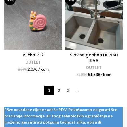
Ručka PUŽ
Slavina ganitna DONAU
SIVA
OUTLET
OUTLET
2.07
€
/ kom
2.59
€
51.53
€
/ kom
85.88
€
1
2
3
→
Sve navedene cijene sadrže PDV. Pokušavamo osigurati što
preciznije informacije, ali zbog tehnoloških ograničenja ne
možemo garantirati potpunu točnost slika, opisa ili