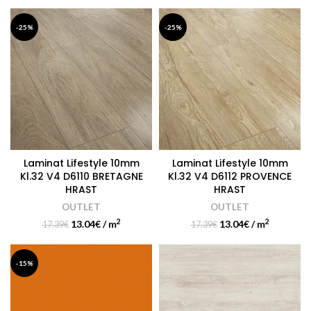
-25%
-25%
Laminat Lifestyle 10mm
Laminat Lifestyle 10mm
Kl.32 V4 D6110 BRETAGNE
Kl.32 V4 D6112 PROVENCE
HRAST
HRAST
OUTLET
OUTLET
2
2
13.04
€
/ m
13.04
€
/ m
17.39
€
17.39
€
-15%