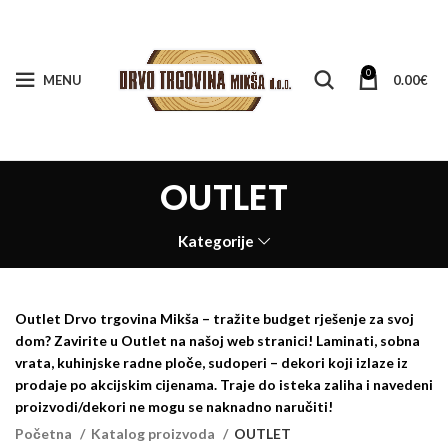
0
MENU
0.00
€
OUTLET
Kategorije
Outlet Drvo trgovina Mikša – tražite budget rješenje za svoj
dom? Zavirite u Outlet na našoj web stranici! Laminati, sobna
vrata, kuhinjske radne ploče, sudoperi – dekori koji izlaze iz
prodaje po akcijskim cijenama. Traje do isteka zaliha i navedeni
proizvodi/dekori ne mogu se naknadno naručiti!
Početna
Katalog proizvoda
OUTLET