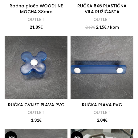
Radna ploča WOODLINE
RUČKA 6X6 PLASTIČNA
MOCHA 38mm
VILA RUŽIČASTA
OUTLET
OUTLET
21.89
€
2.15
€
/ kom
2.69
€
RUČKA CVIJET PLAVA PVC
RUČKA PLAVA PVC
OUTLET
OUTLET
1.31
€
2.84
€
-20%
-40%