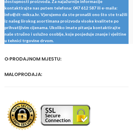
dostupnosti proizvoda. Za najažurnije informacije
kontaktirajte nas putem telefona: 047 612 587 ili e-maila:
info@dt-miksa.hr. Vjerujemo da ste pronašli ono što ste tražili
iz našeg širokog asortimana proizvoda visoke kvalitete po
prihvatljivim cijenama. Ukoliko imate pitanja kontaktirajte
naše stručno i uslužno osoblje, koje posjeduje znanje i vještine
u tehnici trgovine drvom.
O PRODAJNOM MJESTU:
MALOPRODAJA: