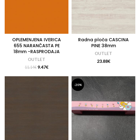
OPLEMENJENA IVERICA
Radna ploča CASCINA
655 NARANČASTA PE
PINE 38mm
18mm -RASPRODAJA
OUTLET
OUTLET
23.88
€
9.47
€
11.14
€
-20%