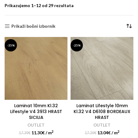
Prikazujemo 1–12 od 29 rezultata
Prikaži bočni izbornik
-35%
-25%
Laminat 10mm Kl.32
Laminat Lifestyle 10mm
Lifestyle V4 3913 HRAST
Kl.32 V4 D6108 BORDEAUX
SICILIA
HRAST
OUTLET
OUTLET
2
2
11.30
€
/ m
13.04
€
/ m
17.39
€
17.39
€