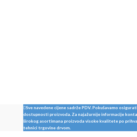
Sve navedene cijene sadrže PDV. Pokušavamo osigurati š
dostupnosti proizvoda. Za najažurnije informacije kontak
širokog asortimana proizvoda visoke kvalitete po prihvat
tehnici trgovine drvom.