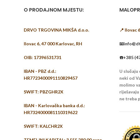
O PRODAJNOM MJESTU:
MALOPR
DRVO TRGOVINA MIKŠA d.o.o.
📍 Ilovac 
Ilovac 6, 47 000 Karlovac, RH
📧info@dt
OIB: 17396531731
☎️+385 (4
IBAN - PBZ d.d.:
U slučaju
HR7723400091110829457
neki od Va
molimo vas
SWIFT: PBZGHR2X
riješavaj
ne treba p
IBAN - Karlovačka banka d.d.:
HR7324000081110319622
SWIFT: KALCHR2X
TEMELJNI KAPITAL: 3.555.280,00 euro