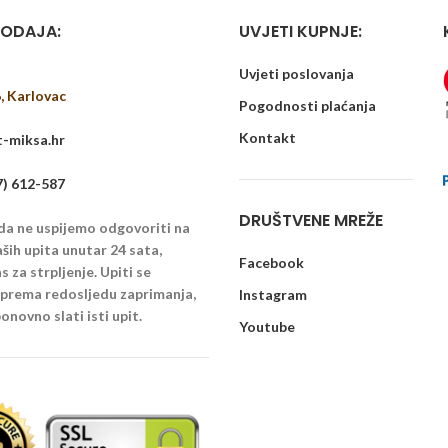
ODAJA:
UVJETI KUPNJE:
Uvjeti poslovanja
6, Karlovac
Pogodnosti plaćanja
Kontakt
-miksa.hr
7) 612-587
DRUŠTVENE MREŽE
 da ne uspijemo odgovoriti na
ših upita unutar 24 sata,
Facebook
 za strpljenje. Upiti se
u prema redosljedu zaprimanja,
Instagram
onovno slati isti upit.
Youtube