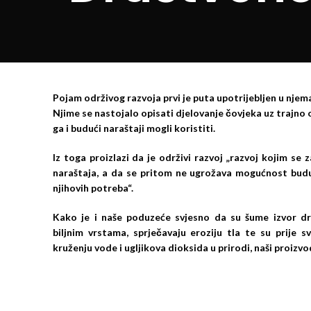
Pojam održivog razvoja prvi je puta upotrijebljen u nj
Njime se nastojalo opisati djelovanje čovjeka uz trajno
ga i budući naraštaji mogli koristiti.
Iz toga proizlazi da je održivi razvoj „razvoj kojim se
naraštaja, a da se pritom ne ugrožava mogućnost budu
njihovih potreba“.
Kako je i naše poduzeće svjesno da su šume izvor dr
biljnim vrstama, sprječavaju eroziju tla te su prije 
kruženju vode i ugljikova dioksida u prirodi, naši proizv