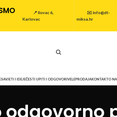
 SMO
📍 Ilovac 6,
✉️ info@dt-
Karlovac
miksa.hr
E
SAVJETI I IDEJE
ČESTI UPITI I ODGOVORI
VELEPRODAJA
KONTAKT
O N
 odgovorno 