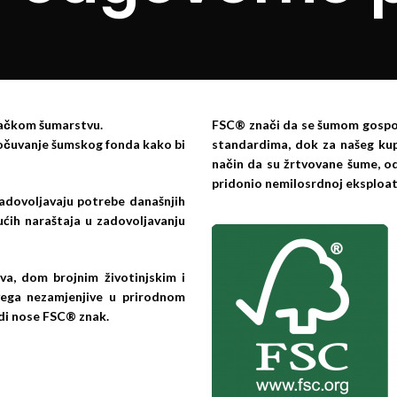
emačkom šumarstvu.
FSC® znači da se šumom gospod
 očuvanje šumskog fonda kako bi
standardima, dok za našeg kup
način da su žrtvovane šume, o
pridonio nemilosrdnoj eksploata
 zadovoljavaju potrebe današnjih
ćih naraštaja u zadovoljavanju
va, dom brojnim životinjskim i
svega nezamjenjive u prirodnom
odi nose FSC® znak.