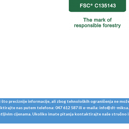
to preciznije informacije, ali zbog tehnoloških ograničenja ne može
tirajte nas putem telefona: 047 612 587 ili e-maila: info@dt-miksa.hr
ljivim cijenama. Ukoliko imate pitanja kontaktirajte naše stručno i u