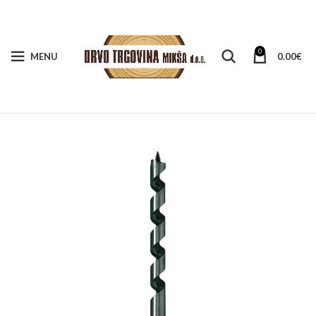
0
MENU
0.00
€