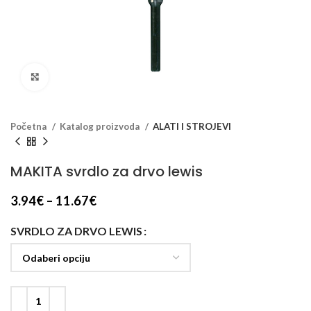
Klikni za veći prikaz
Početna
Katalog proizvoda
ALATI I STROJEVI
MAKITA svrdlo za drvo lewis
3.94
€
–
11.67
€
SVRDLO ZA DRVO LEWIS