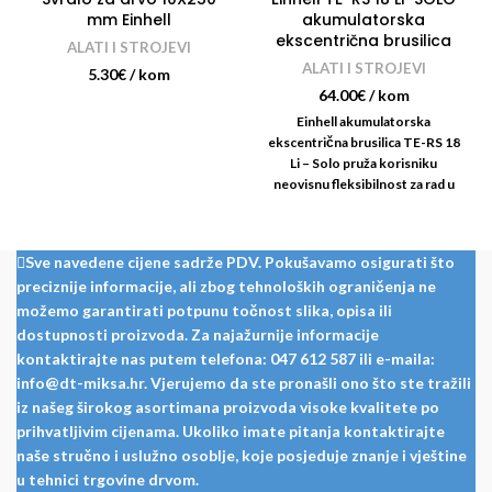
mm Einhell
akumulatorska
ekscentrična brusilica
ALATI I STROJEVI
ALATI I STROJEVI
5.30
€
/ kom
64.00
€
/ kom
Einhell akumulatorska
ekscentrična brusilica TE-RS 18
Li – Solo pruža korisniku
neovisnu fleksibilnost za rad u
kući, radionici ili garaži.
Sve navedene cijene sadrže PDV. Pokušavamo osigurati što
preciznije informacije, ali zbog tehnoloških ograničenja ne
možemo garantirati potpunu točnost slika, opisa ili
dostupnosti proizvoda. Za najažurnije informacije
kontaktirajte nas putem telefona: 047 612 587 ili e-maila:
info@dt-miksa.hr. Vjerujemo da ste pronašli ono što ste tražili
iz našeg širokog asortimana proizvoda visoke kvalitete po
prihvatljivim cijenama. Ukoliko imate pitanja kontaktirajte
naše stručno i uslužno osoblje, koje posjeduje znanje i vještine
u tehnici trgovine drvom.