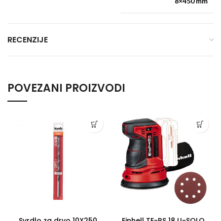
8×450 mm
RECENZIJE
POVEZANI PROIZVODI
Svrdlo za drvo 10X250
Einhell TE-RS 18 LI-SOLO