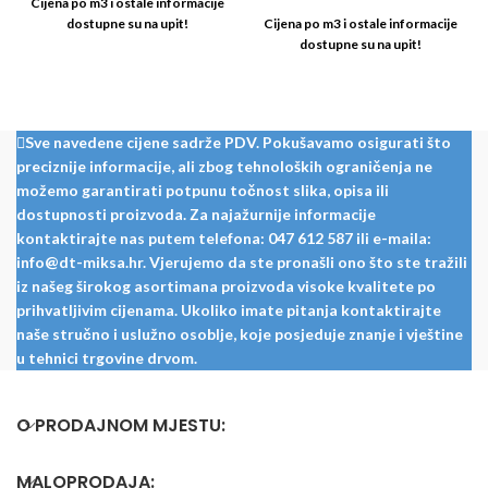
Cijena po m3 i ostale informacije
dostupne su na upit!
Cijena po m3 i ostale informacije
dostupne su na upit!
Sve navedene cijene sadrže PDV. Pokušavamo osigurati što
preciznije informacije, ali zbog tehnoloških ograničenja ne
možemo garantirati potpunu točnost slika, opisa ili
dostupnosti proizvoda. Za najažurnije informacije
kontaktirajte nas putem telefona: 047 612 587 ili e-maila:
info@dt-miksa.hr. Vjerujemo da ste pronašli ono što ste tražili
iz našeg širokog asortimana proizvoda visoke kvalitete po
prihvatljivim cijenama. Ukoliko imate pitanja kontaktirajte
naše stručno i uslužno osoblje, koje posjeduje znanje i vještine
u tehnici trgovine drvom.
O PRODAJNOM MJESTU:
MALOPRODAJA: