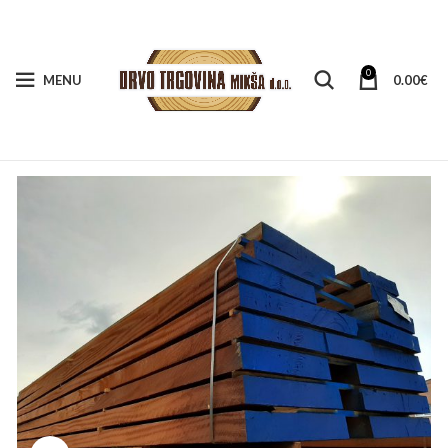
0
MENU
0.00
€