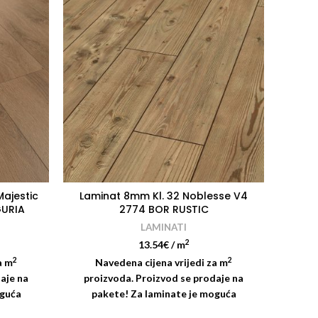
Majestic
Laminat 8mm Kl. 32 Noblesse V4
Lami
GURIA
2774 BOR RUSTIC
LAMINATI
2
13.54
€
/ m
2
2
a m
Navedena cijena vrijedi za m
N
aje na
proizvoda. Proizvod se prodaje na
pro
oguća
pakete! Za laminate je moguća
pa
ijena
dostava diljem Hrvatske! Cijena
dos