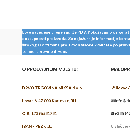
dostava diljem Hrvatske! Cijena
dostave je na upit! Paket: 1,482 m²
Dimenzije dasaka: 2025 mm x 244 mm
Sve navedene cijene sadrže PDV. Pokušavamo osigurati š
dostupnosti proizvoda. Za najažurnije informacije kontak
širokog asortimana proizvoda visoke kvalitete po prihvat
tehnici trgovine drvom.
O PRODAJNOM MJESTU:
MALOPR
DRVO TRGOVINA MIKŠA d.o.o.
📍 Ilovac 
Ilovac 6, 47 000 Karlovac, RH
📧info@dt
OIB: 17396531731
☎️+385 (4
IBAN - PBZ d.d.:
U slučaju