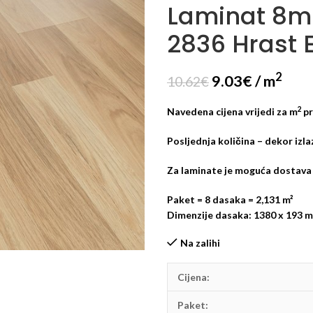
Laminat 8mm
2836 Hrast 
2
9.03
€
/ m
10.62
€
2
Navedena cijena vrijedi za m
pr
Posljednja količina – dekor izla
Za laminate je moguća dostava 
Paket = 8 dasaka = 2,131 m²
Dimenzije dasaka: 1380 x 193 
Na zalihi
Cijena:
Paket: