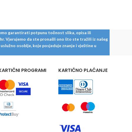
 daske =
dostave je na upit! Paket = 8 dasaka =
dostav
45 x 244
2,131 m² Dimenzije dasaka: 1380 x 193
1,332
mm
mo garantirati potpunu točnost slika, opisa ili
. Vjerujemo da ste pronašli ono što ste tražili iz našeg
služno osoblje, koje posjeduje znanje i vještine u
KARTIČNI PROGRAMI
KARTIČNO PLAĆANJE