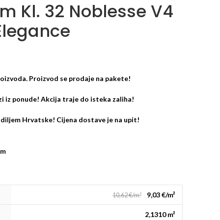
 Kl. 32 Noblesse V4
Elegance
oizvoda. Proizvod se prodaje na pakete!
zi iz ponude! Akcija traje do isteka zaliha!
diljem Hrvatske! Cijena dostave je na upit!
mm
9,03 €/m²
10,62 €/m²
2,1310 m²