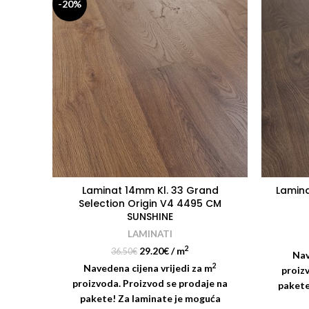
-20%
Laminat 14mm Kl. 33 Grand
Lamina
Selection Origin V4 4495 CM
SUNSHINE
LAMINATI
2
29.20
€
/ m
36.50
€
Nav
2
Navedena cijena vrijedi za m
proiz
proizvoda. Proizvod se prodaje na
pakete
pakete! Za laminate je moguća
Dimen