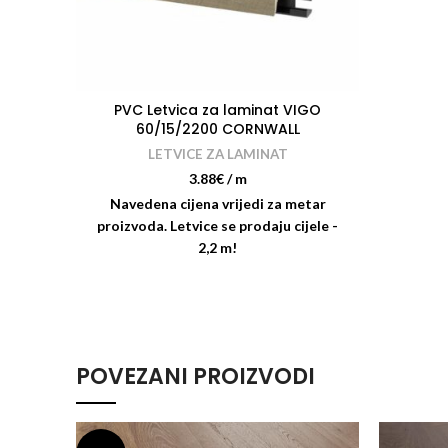
PVC Letvica za laminat VIGO
60/15/2200 CORNWALL
LETVICE ZA LAMINAT
3.88
€
/ m
Navedena cijena vrijedi za metar
proizvoda. Letvice se prodaju cijele -
2,2 m!
POVEZANI PROIZVODI