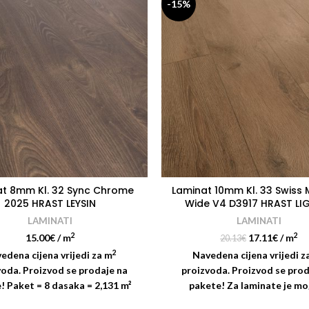
-15%
t 8mm Kl. 32 Sync Chrome
Laminat 10mm Kl. 33 Swiss 
2025 HRAST LEYSIN
Wide V4 D3917 HRAST LI
LAMINATI
LAMINATI
2
2
15.00
€
/ m
17.11
€
/ m
20.13
€
2
edena cijena vrijedi za m
Navedena cijena vrijedi z
voda. Proizvod se prodaje na
proizvoda. Proizvod se prod
! Paket = 8 dasaka = 2,131 m²
pakete! Za laminate je m
zije dasaka: 1380 x 193 mm
dostava diljem Hrvatske! C