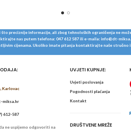
dostave je na upit! Paket = 4
1,801 m² Dimenzije dasaka: 18
mm
to preciznije informacije, ali zbog tehnoloških ograničenja ne može
tirajte nas putem telefona: 047 612 587 ili e-maila: info@dt-miksa.hr
ljivim cijenama. Ukoliko imate pitanja kontaktirajte naše stručno i u
ODAJA:
UVJETI KUPNJE:
Uvjeti poslovanja
6, Karlovac
Pogodnosti plaćanja
Kontakt
-miksa.hr
7) 612-587
DRUŠTVENE MREŽE
 da ne uspijemo odgovoriti na