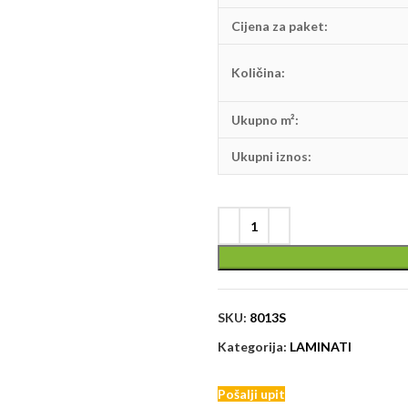
Cijena za paket:
Količina:
Ukupno m²:
Ukupni iznos:
SKU:
8013S
Kategorija:
LAMINATI
Pošalji upit