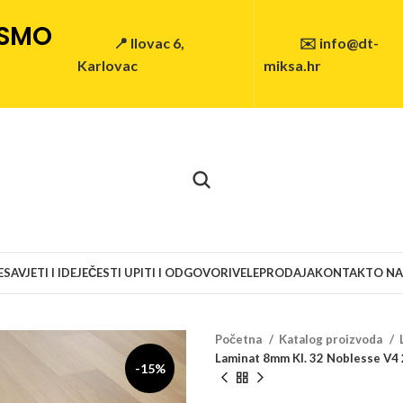
 SMO
📍 Ilovac 6,
✉️ info@dt-
Karlovac
miksa.hr
E
SAVJETI I IDEJE
ČESTI UPITI I ODGOVORI
VELEPRODAJA
KONTAKT
O N
Početna
Katalog proizvoda
Laminat 8mm Kl. 32 Noblesse V4
-15%