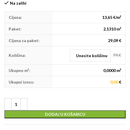
Na zalihi
Cijena:
13,65 €/m²
Paket:
2,1310 m²
Cijena za paket:
29,09 €
PAK
Količina:
Ukupno m²:
0,0000
m²
Ukupni iznos:
0,00
€
DODAJ U KOŠARICU