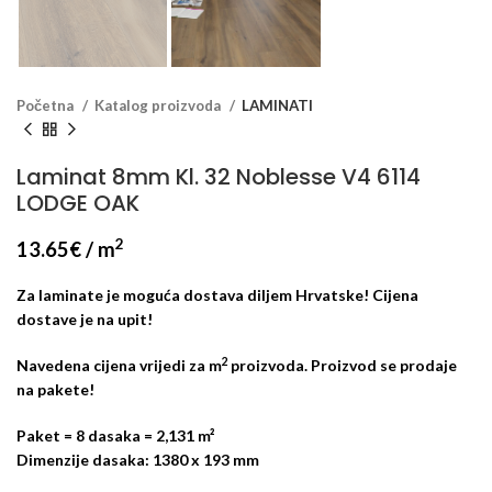
Početna
Katalog proizvoda
LAMINATI
Laminat 8mm Kl. 32 Noblesse V4 6114
LODGE OAK
2
13.65
€
/ m
Za laminate je moguća dostava diljem Hrvatske! Cijena
dostave je na upit!
2
Navedena cijena vrijedi za m
proizvoda. Proizvod se prodaje
na pakete!
Paket = 8 dasaka = 2,131 m²
Dimenzije dasaka: 1380 x 193 mm