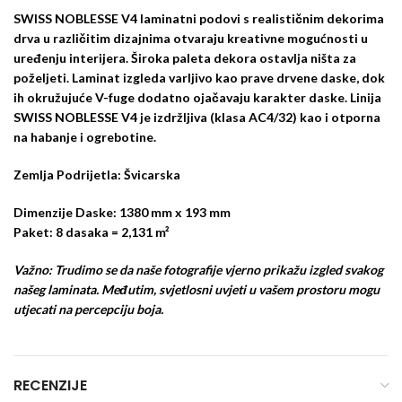
SWISS NOBLESSE V4 laminatni podovi s realističnim dekorima
drva u različitim dizajnima otvaraju kreativne mogućnosti u
uređenju interijera. Široka paleta dekora ostavlja ništa za
poželjeti. Laminat izgleda varljivo kao prave drvene daske, dok
ih okružujuće V-fuge dodatno ojačavaju karakter daske. Linija
SWISS NOBLESSE V4 je izdržljiva (klasa AC4/32) kao i otporna
na habanje i ogrebotine.
Zemlja Podrijetla:
Švicarska
Dimenzije Daske:
1380 mm x 193 mm
Paket:
8 dasaka = 2,131 m²
Važno: Trudimo se da naše fotografije vjerno prikažu izgled svakog
našeg laminata. Međutim, svjetlosni uvjeti u vašem prostoru mogu
utjecati na percepciju boja.
RECENZIJE