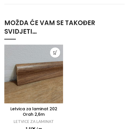
MOŽDA ĆE VAM SE TAKOĐER
SVIDJETI…
Letvica za laminat 202
Orah 2,6m
LETVICE ZA LAMINAT
1.50
€
/ m