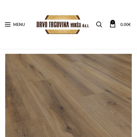
0
MENU
0.00
€