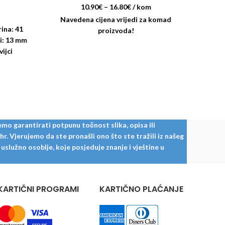
E
LE
10.90
€
–
16.80
€
/ kom
Navedena cijena vrijedi za komad
rina: 41
proizvoda!
Prijel
i: 13 mm
Du
vijci
Maksi
mo garantirati potpunu točnost slika, opisa ili
. Vjerujemo da ste pronašli ono što ste tražili iz našeg
služno osoblje, koje posjeduje znanje i vještine u
KARTIČNI PROGRAMI
KARTIČNO PLAĆANJE