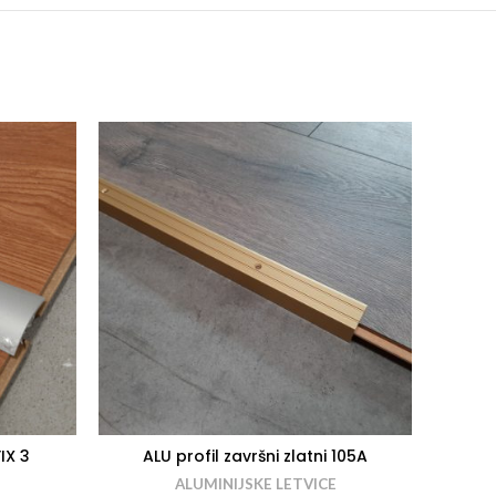
IX 3
ALU profil završni zlatni 105A
ALU 
ALUMINIJSKE LETVICE