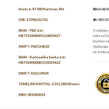
Ilovac 6, 47 000 Karlovac, RH
📧info@dt
OIB: 17396531731
☎️+385 (4
IBAN - PBZ d.d.:
U slučaju
HR7723400091110829457
neki od Va
molimo vas
SWIFT: PBZGHR2X
riješavaj
ne treba p
IBAN - Karlovačka banka d.d.:
HR7324000081110319622
SWIFT: KALCHR2X
TEMELJNI KAPITAL: 3.555.280,00 euro
MBS: 081060014