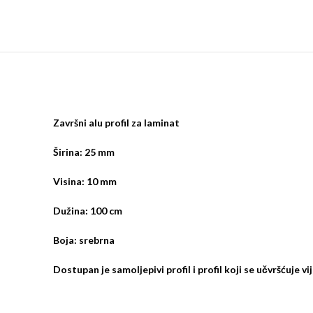
Završni alu profil za laminat
Širina: 25 mm
Visina: 10 mm
Dužina: 100 cm
Boja: srebrna
Dostupan je samoljepivi profil i profil koji se učvršćuje vi