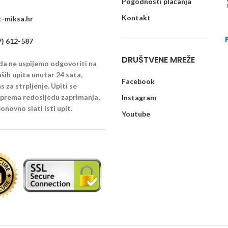
Pogodnosti plaćanja
Kontakt
-miksa.hr
7) 612-587
DRUŠTVENE MREŽE
 da ne uspijemo odgovoriti na
ših upita unutar 24 sata,
Facebook
 za strpljenje. Upiti se
u prema redosljedu zaprimanja,
Instagram
onovno slati isti upit.
Youtube