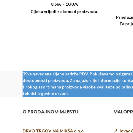
8.56
€
–
10.07
€
Cijena vrijedi za komad proizvoda!
Prijelazn
Za prij
Sve navedene cijene sadrže PDV. Pokušavamo osigurati š
dostupnosti proizvoda. Za najažurnije informacije kontak
širokog asortimana proizvoda visoke kvalitete po prihvat
tehnici trgovine drvom.
O PRODAJNOM MJESTU:
MALOPR
DRVO TRGOVINA MIKŠA d.o.o.
📍 Ilovac 