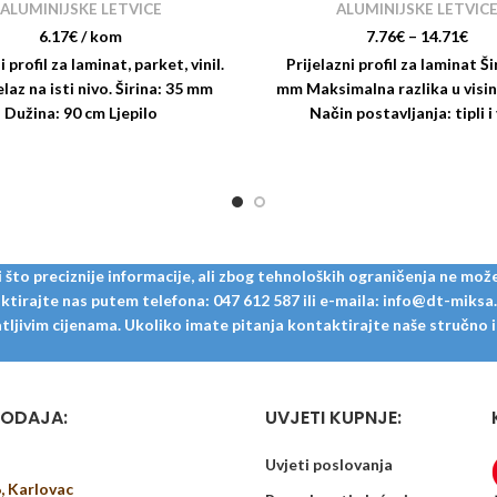
ALUMINIJSKE LETVICE
ALUMINIJSKE LETVIC
6.17
€
/ kom
7.76
€
–
14.71
€
i profil za laminat, parket, vinil.
Prijelazni profil za laminat Ši
elaz na isti nivo. Širina: 35 mm
mm Maksimalna razlika u visin
Dužina: 90 cm Ljepilo
Način postavljanja: tipli i 
to preciznije informacije, ali zbog tehnoloških ograničenja ne može
tirajte nas putem telefona: 047 612 587 ili e-maila: info@dt-miksa.hr
ljivim cijenama. Ukoliko imate pitanja kontaktirajte naše stručno i u
ODAJA:
UVJETI KUPNJE:
Uvjeti poslovanja
6, Karlovac