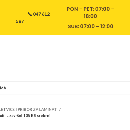
PON - PET:
07:00 -
📞 047 612
18:00
587
SUB: 07:00 - 12:00
AMA
LETVICE I PRIBOR ZA LAMINAT
fil L završni 105 BS srebrni