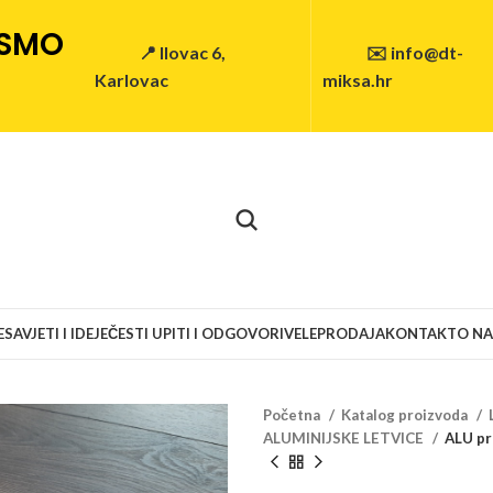
 SMO
📍 Ilovac 6,
✉️ info@dt-
Karlovac
miksa.hr
E
SAVJETI I IDEJE
ČESTI UPITI I ODGOVORI
VELEPRODAJA
KONTAKT
O N
Početna
Katalog proizvoda
ALUMINIJSKE LETVICE
ALU pro