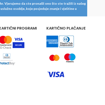
. Vjerujemo da ste pronašli ono što ste tražili iz našeg
služno osoblje, koje posjeduje znanje i vještine u
KARTIČNI PROGRAMI
KARTIČNO PLAĆANJE