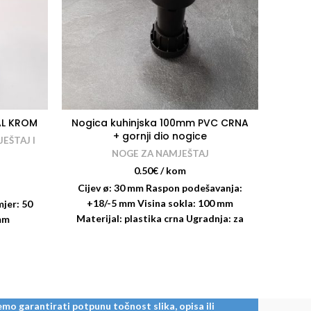
AL KROM
Nogica kuhinjska 100mm PVC CRNA
Podl
+ gornji dio nogice
EŠTAJ I
NOGE ZA NAMJEŠTAJ
J
0.50
€
/ kom
Cijev ø: 30 mm Raspon podešavanja:
+18/-5 mm Visina sokla: 100 mm
mjer: 50
Materijal: plastika crna Ugradnja: za
mm
pričvršćivanje vijcima
mo garantirati potpunu točnost slika, opisa ili