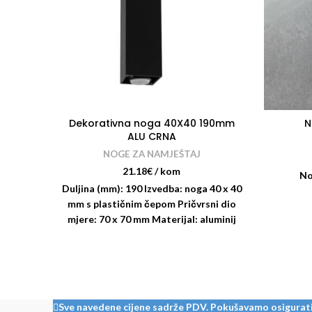
Dekorativna noga 40X40 190mm
N
ALU CRNA
NOGE ZA NAMJEŠTAJ
21.18
€
/ kom
No
Duljina (mm): 190 Izvedba: noga 40 x 40
mm s plastičnim čepom Pričvrsni dio
mjere: 70 x 70 mm Materijal: aluminij
Površinska obrada: crno Mogućnost
Sve navedene cijene sadrže PDV. Pokušavamo osigurati š