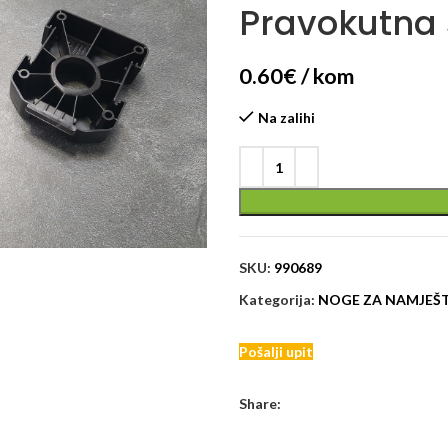
Pravokutna 
0.60
€
/ kom
Na zalihi
SKU:
990689
Kategorija:
NOGE ZA NAMJEŠ
Pošalji upit
Share: