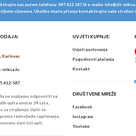
tirajte nas putem telefona: 047 612 587 ili e-maila: info@dt-miksa.hr
ljivim cijenama. Ukoliko imate pitanja kontaktirajte naše stručno i u
ODAJA:
UVJETI KUPNJE:
Uvjeti poslovanja
6, Karlovac
Pogodnosti plaćanja
Kontakt
-miksa.hr
7) 612-587
DRUŠTVENE MREŽE
 da ne uspijemo odgovoriti na
ših upita unutar 24 sata,
Facebook
 za strpljenje. Upiti se
u prema redosljedu zaprimanja,
Instagram
onovno slati isti upit.
Youtube