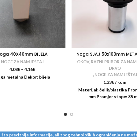
oga 40X40mm BIJELA
Noga SJAJ 50x100mm MET
NOGE ZA NAMJEŠTAJ
OKOV, RAZNI PRIBOR ZA NAMJ
DRVO
4.08
€
–
4.16
€
,
NOGE ZA NAMJEŠTA
ga metalna Dekor: bijela
1.33
€
/ kom
Materijal: čelik/plastika Pro
mm Promjer stope: 85 
to preciznije informacije, ali zbog tehnoloških ograničenja ne može