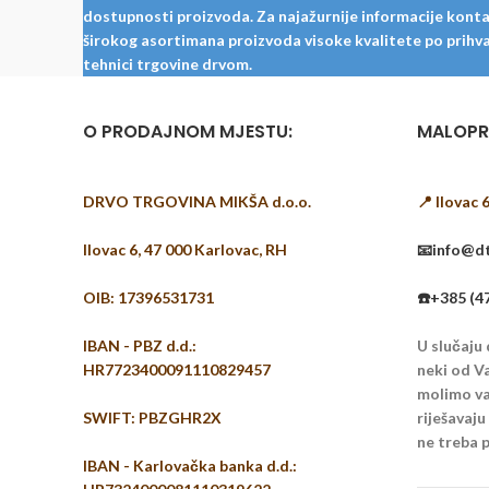
dostupnosti proizvoda. Za najažurnije informacije kontak
širokog asortimana proizvoda visoke kvalitete po prihvat
tehnici trgovine drvom.
O PRODAJNOM MJESTU:
MALOPR
DRVO TRGOVINA MIKŠA d.o.o.
📍 Ilovac 
Ilovac 6, 47 000 Karlovac, RH
📧info@dt
OIB: 17396531731
☎️+385 (4
IBAN - PBZ d.d.:
U slučaju
HR7723400091110829457
neki od Va
molimo vas
SWIFT: PBZGHR2X
riješavaj
ne treba p
IBAN - Karlovačka banka d.d.: