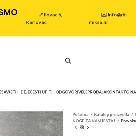
 SMO
📍 Ilovac 6,
✉️ info@dt-
Karlovac
miksa.hr
E
SAVJETI I IDEJE
ČESTI UPITI I ODGOVORI
VELEPRODAJA
KONTAKT
O N
Početna
Katalog proizvoda
NOGE ZA NAMJEŠTAJ
Pravoku