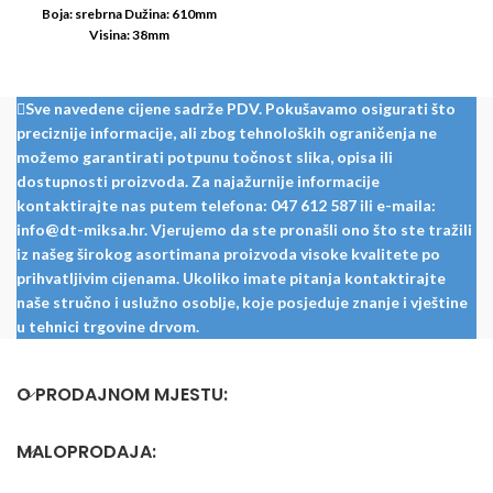
Boja: srebrna Dužina: 610mm
Visina: 38mm
Sve navedene cijene sadrže PDV. Pokušavamo osigurati što
preciznije informacije, ali zbog tehnoloških ograničenja ne
možemo garantirati potpunu točnost slika, opisa ili
dostupnosti proizvoda. Za najažurnije informacije
kontaktirajte nas putem telefona: 047 612 587 ili e-maila:
info@dt-miksa.hr. Vjerujemo da ste pronašli ono što ste tražili
iz našeg širokog asortimana proizvoda visoke kvalitete po
prihvatljivim cijenama. Ukoliko imate pitanja kontaktirajte
naše stručno i uslužno osoblje, koje posjeduje znanje i vještine
u tehnici trgovine drvom.
O PRODAJNOM MJESTU:
MALOPRODAJA: