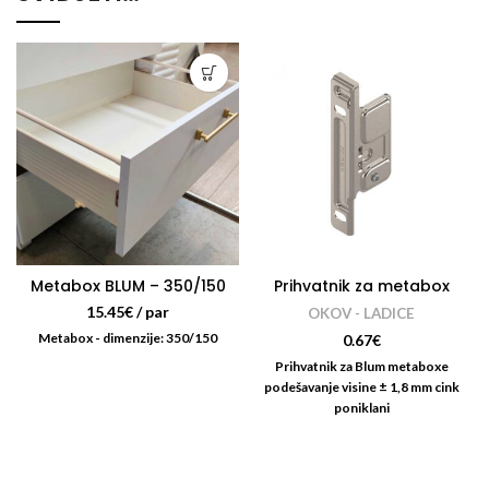
Metabox BLUM – 350/150
Prihvatnik za metabox
15.45
€
/ par
OKOV - LADICE
Metabox - dimenzije: 350/150
0.67
€
Prihvatnik za Blum metaboxe
podešavanje visine ± 1,8 mm cink
poniklani