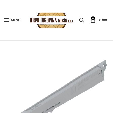
0
MENU
0.00
€