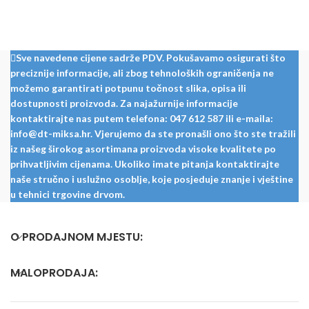
navoja (mm): 65 Dubina bušenja
(mm): 122 Nosivost (kg): 85
Materijal: čelik
Sve navedene cijene sadrže PDV. Pokušavamo osigurati što
preciznije informacije, ali zbog tehnoloških ograničenja ne
možemo garantirati potpunu točnost slika, opisa ili
dostupnosti proizvoda. Za najažurnije informacije
kontaktirajte nas putem telefona: 047 612 587 ili e-maila:
info@dt-miksa.hr. Vjerujemo da ste pronašli ono što ste tražili
iz našeg širokog asortimana proizvoda visoke kvalitete po
prihvatljivim cijenama. Ukoliko imate pitanja kontaktirajte
naše stručno i uslužno osoblje, koje posjeduje znanje i vještine
u tehnici trgovine drvom.
O PRODAJNOM MJESTU:
MALOPRODAJA: