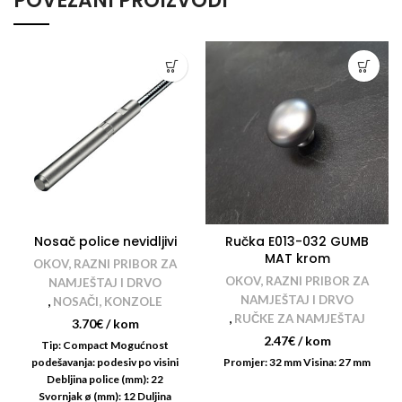
POVEZANI PROIZVODI
Nosač police nevidljivi
Ručka E013-032 GUMB
MAT krom
OKOV, RAZNI PRIBOR ZA
OKOV, RAZNI PRIBOR ZA
NAMJEŠTAJ I DRVO
NAMJEŠTAJ I DRVO
,
NOSAČI, KONZOLE
,
RUČKE ZA NAMJEŠTAJ
3.70
€
/ kom
2.47
€
/ kom
Tip: Compact Mogućnost
podešavanja: podesiv po visini
Promjer: 32 mm Visina: 27 mm
Debljina police (mm): 22
Svornjak ø (mm): 12 Duljina