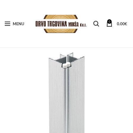
0
MENU
0.00
€