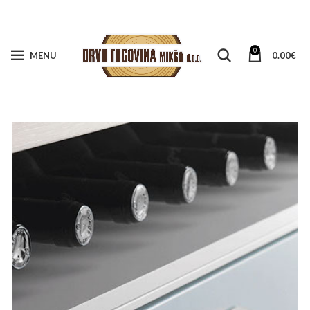
0
MENU
0.00
€