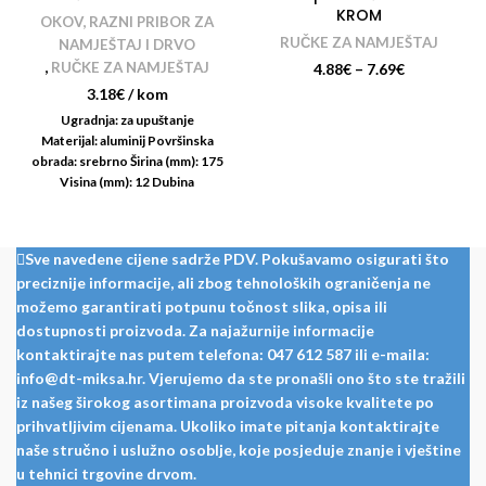
KROM
OKOV, RAZNI PRIBOR ZA
RUČKE ZA NAMJEŠTAJ
NAMJEŠTAJ I DRVO
,
RUČKE ZA NAMJEŠTAJ
4.88
€
–
7.69
€
3.18
€
/ kom
Ugradnja: za upuštanje
Materijal: aluminij Površinska
obrada: srebrno Širina (mm): 175
Visina (mm): 12 Dubina
(mm): 33,5 Razmak rupa
(mm): 160 Mjere upuštanja
(mm): 170 x 30 x
Sve navedene cijene sadrže PDV. Pokušavamo osigurati što
preciznije informacije, ali zbog tehnoloških ograničenja ne
možemo garantirati potpunu točnost slika, opisa ili
dostupnosti proizvoda. Za najažurnije informacije
kontaktirajte nas putem telefona: 047 612 587 ili e-maila:
info@dt-miksa.hr. Vjerujemo da ste pronašli ono što ste tražili
iz našeg širokog asortimana proizvoda visoke kvalitete po
prihvatljivim cijenama. Ukoliko imate pitanja kontaktirajte
naše stručno i uslužno osoblje, koje posjeduje znanje i vještine
u tehnici trgovine drvom.