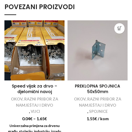
POVEZANI PROIZVODI
Speed vijak za drvo –
PREKLOPNA SPOJNICA
djelomični navoj
50x50mm
OKOV, RAZNI PRIBOR ZA
OKOV, RAZNI PRIBOR ZA
NAMJEŠTAJ I DRVO
NAMJEŠTAJ I DRVO
,
VIJCI
,
SPOJNICE
0.04
€
–
1.65
€
1.55
€
/ kom
Univerzalna primjena za drvenu
građu, stolariju, industriju, izradu