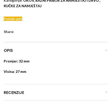
Kategorije:
OKOV, RAZNI PRIBOR ZA NAMJEŠTAJ I DRVO
,
RUČKE ZA NAMJEŠTAJ
Pošalji upit
Share:
OPIS
Promjer: 32 mm
Visina: 27 mm
RECENZIJE