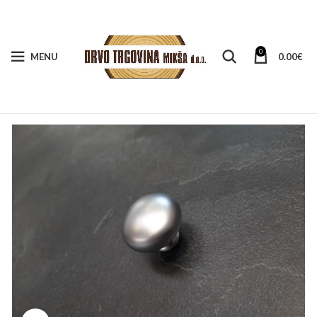
0
MENU
0.00
€