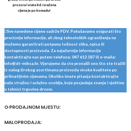
prozora i vrata itd. Izražena
cijena je po komadu!
Sve navedene cijene sadrže PDV. Pokušavamo osigurati što
preciznije informacije, ali zbog tehnoloških ograničenja ne
možemo garantirati potpunu točnost slika, opisa ili
dostupnosti proizvoda. Za najažurnije informacije
kontaktirajte nas putem telefona: 047 612 587 ili e-maila:
info@dt-miksa.hr. Vjerujemo da ste pronašli ono što ste tražili
iz našeg širokog asortimana proizvoda visoke kvalitete po
prihvatljivim cijenama. Ukoliko imate pitanja kontaktirajte
naše stručno i uslužno osoblje, koje posjeduje znanje i vještine
u tehnici trgovine drvom.
O PRODAJNOM MJESTU:
MALOPRODAJA: