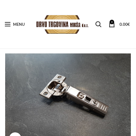
0
MENU
0.00
€