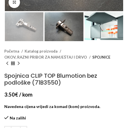
Klikni za veći prikaz
Početna
Katalog proizvoda
OKOV, RAZNI PRIBOR ZA NAMJEŠTAJ I DRVO
SPOJNICE
Spojnica CLIP TOP Blumotion bez
podloške (71B3550)
3.50
€
/ kom
Navedena cijena vrijedi za komad (kom) proizvoda.
Na zalihi