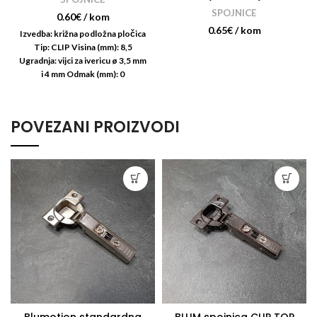
SPOJNICE
0.60
€
/ kom
0.65
€
/ kom
Izvedba: križna podložna pločica
Tip: CLIP Visina (mm): 8,5
Ugradnja: vijci za ivericu ø 3,5 mm
i 4 mm Odmak (mm): 0
Podešavanje visine (mm): +/-
POVEZANI PROIZVODI
Blumotion standardna
BLUM spojnica CLIP TOP