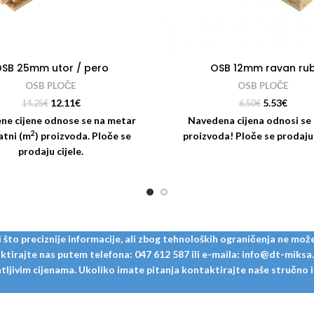
SB 25mm utor / pero
OSB 12mm ravan ru
OSB PLOČE
OSB PLOČE
12.11
€
5.53
€
14.25
€
6.50
€
ne cijene odnose se na metar
Navedena cijena odnosi se
2
atni (m
) proizvoda. Ploče se
proizvoda! Ploče se prodaju 
prodaju cijele.
to preciznije informacije, ali zbog tehnoloških ograničenja ne može
tirajte nas putem telefona: 047 612 587 ili e-maila: info@dt-miksa.hr
ljivim cijenama. Ukoliko imate pitanja kontaktirajte naše stručno i u