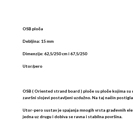
OSB ploča
Debljina: 15 mm
Dimenzije: 62,5/250 cm i 67,5/250
Utor/pero
OSB ( Oriented strand board ) ploče su ploče kojima su de
završni slojevi postavljeni uzdužno. Na taj način postigl
Utor-pero sustav je spajanja mnogih vrsta građevnih elem
jedna uz drugu i dobiva se ravna i stabilna površina.