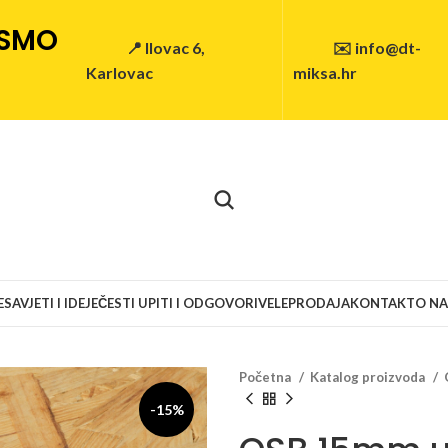
 SMO
📍 Ilovac 6,
✉️ info@dt-
Karlovac
miksa.hr
E
SAVJETI I IDEJE
ČESTI UPITI I ODGOVORI
VELEPRODAJA
KONTAKT
O N
Početna
Katalog proizvoda
-15%