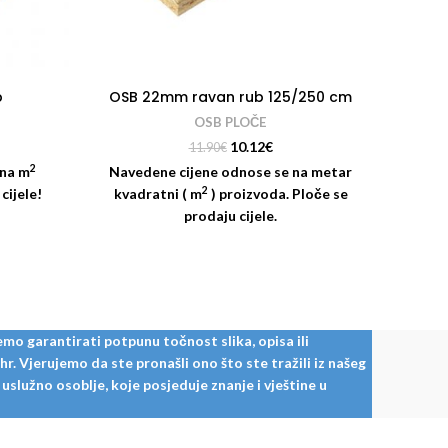
b
OSB 22mm ravan rub 125/250 cm
OSB 
OSB PLOČE
10.12
€
11.90
€
2
 na m
Navedene cijene odnose se na metar
Naved
2
cijele!
kvadratni ( m
) proizvoda. Ploče se
kvad
prodaju cijele.
mo garantirati potpunu točnost slika, opisa ili
. Vjerujemo da ste pronašli ono što ste tražili iz našeg
služno osoblje, koje posjeduje znanje i vještine u