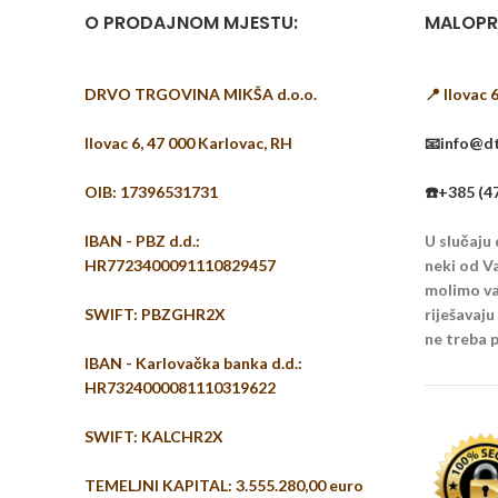
O PRODAJNOM MJESTU:
MALOPR
DRVO TRGOVINA MIKŠA d.o.o.
📍 Ilovac 
Ilovac 6, 47 000 Karlovac, RH
📧info@dt
OIB: 17396531731
☎️+385 (4
IBAN - PBZ d.d.:
U slučaju
HR7723400091110829457
neki od Va
molimo vas
SWIFT: PBZGHR2X
riješavaj
ne treba p
IBAN - Karlovačka banka d.d.:
HR7324000081110319622
SWIFT: KALCHR2X
TEMELJNI KAPITAL: 3.555.280,00 euro