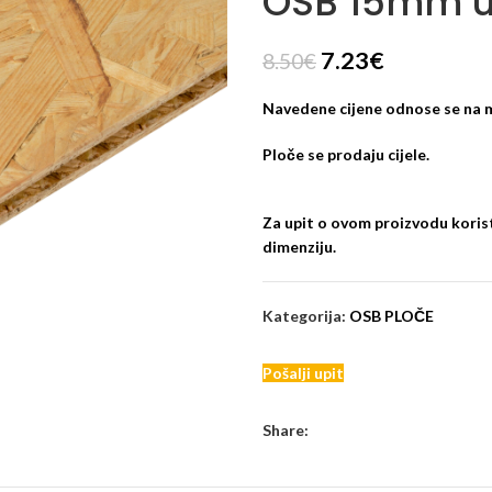
OSB 15mm ut
7.23
€
8.50
€
Navedene cijene odnose se na 
Ploče se prodaju cijele.
Za upit o ovom proizvodu korist
dimenziju.
Kategorija:
OSB PLOČE
Pošalji upit
Share: