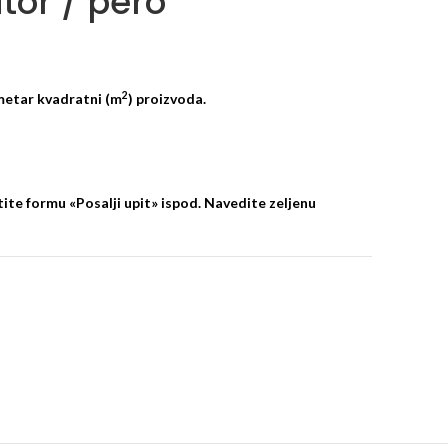
or / pero
2
metar kvadratni (m
) proizvoda.
ite formu «Posalji upit» ispod. Navedite zeljenu