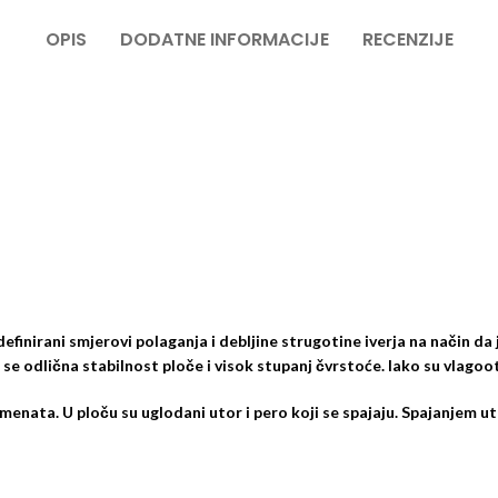
OPIS
DODATNE INFORMACIJE
RECENZIJE
finirani smjerovi polaganja i debljine strugotine iverja na način da j
a se odlična stabilnost ploče i visok stupanj čvrstoće. Iako su vlago
enata. U ploču su uglodani utor i pero koji se spajaju. Spajanjem ut