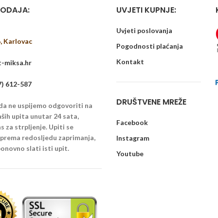
ODAJA:
UVJETI KUPNJE:
Uvjeti poslovanja
6, Karlovac
Pogodnosti plaćanja
Kontakt
-miksa.hr
7) 612-587
DRUŠTVENE MREŽE
 da ne uspijemo odgovoriti na
ših upita unutar 24 sata,
Facebook
 za strpljenje. Upiti se
u prema redosljedu zaprimanja,
Instagram
onovno slati isti upit.
Youtube