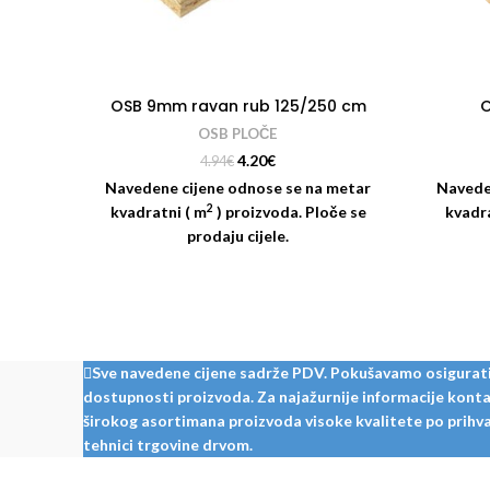
OSB 9mm ravan rub 125/250 cm
O
OSB PLOČE
4.20
€
4.94
€
Navedene cijene odnose se na metar
Navede
2
kvadratni ( m
) proizvoda. Ploče se
kvadr
prodaju cijele.
Sve navedene cijene sadrže PDV. Pokušavamo osigurati š
dostupnosti proizvoda. Za najažurnije informacije kontak
širokog asortimana proizvoda visoke kvalitete po prihvat
tehnici trgovine drvom.