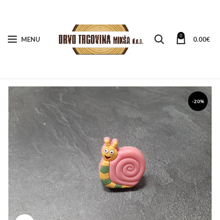
0
MENU
0.00
€
-20%