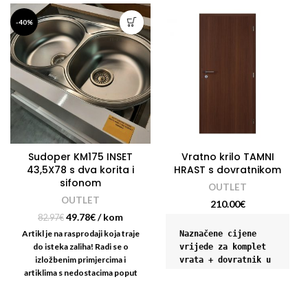
-40%
Sudoper KM175 INSET
Vratno krilo TAMNI
43,5X78 s dva korita i
HRAST s dovratnikom
sifonom
OUTLET
OUTLET
210.00
€
49.78
€
/ kom
82.97
€
Artikl je na rasprodaji koja traje
Naznačene cijene 
do isteka zaliha! Radi se o
vrijede za komplet 
izložbenim primjercima i
vrata + dovratnik u 
artiklima s nedostacima poput
dekoru.

nedostatka sifona.
Dekor izlazi iz 
kolekcije. Molimo 