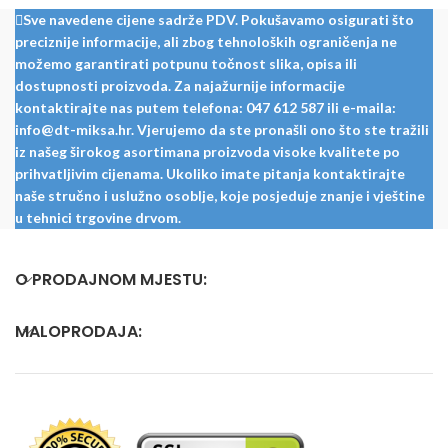
telefonski 
Sve navedene cijene sadrže PDV. Pokušavamo osigurati što
provjeriti dostupne 
preciznije informacije, ali zbog tehnoloških ograničenja ne
širine!
možemo garantirati potpunu točnost slika, opisa ili
dostupnosti proizvoda. Za najažurnije informacije
kontaktirajte nas putem telefona: 047 612 587 ili e-maila:
info@dt-miksa.hr. Vjerujemo da ste pronašli ono što ste tražili
iz našeg širokog asortimana proizvoda visoke kvalitete po
prihvatljivim cijenama. Ukoliko imate pitanja kontaktirajte
naše stručno i uslužno osoblje, koje posjeduje znanje i vještine
u tehnici trgovine drvom.
O PRODAJNOM MJESTU:
MALOPRODAJA: