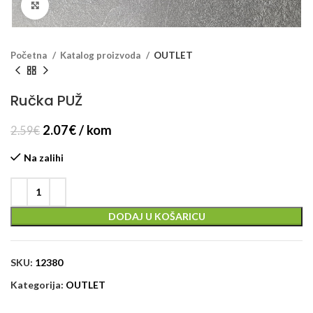
Klikni za veći prikaz
Početna
Katalog proizvoda
OUTLET
Ručka PUŽ
2.07
€
/ kom
2.59
€
Na zalihi
DODAJ U KOŠARICU
SKU:
12380
Kategorija:
OUTLET