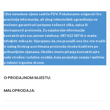
dekoru.
Sve navedene cijene sadrže PDV. Pokušavamo osigurati što
preciznije informacije, ali zbog tehnoloških ograničenja ne
možemo garantirati potpunu točnost slika, opisa ili
dostupnosti proizvoda. Za najažurnije informacije
kontaktirajte nas putem telefona: 047 612 587 ili e-maila:
info@dt-miksa.hr. Vjerujemo da ste pronašli ono što ste tražili
iz našeg širokog asortimana proizvoda visoke kvalitete po
prihvatljivim cijenama. Ukoliko imate pitanja kontaktirajte
naše stručno i uslužno osoblje, koje posjeduje znanje i vještine
u tehnici trgovine drvom.
O PRODAJNOM MJESTU:
MALOPRODAJA: