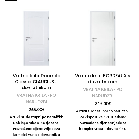
Vratno krilo Doornite
Vratno krilo BORDEAUX s
Classic CLAUDIUS s
dovratnikom
dovratnikom
VRATNA KRILA - PO
VRATNA KRILA - PO
NARUDŽBI
NARUDŽBI
315.00
€
265.00
€
Artikli su dostupni po narudžbi!
Artikli su dostupni po narudžbi!
Rok isporuke 8-10 tjedana!
Rok isporuke 8-10 tjedana!
Naznačene cijene vrijede za
Naznačene cijene vrijede za
komplet vrata + dovratnik u
komplet vrata + dovratnik u
dekoru.