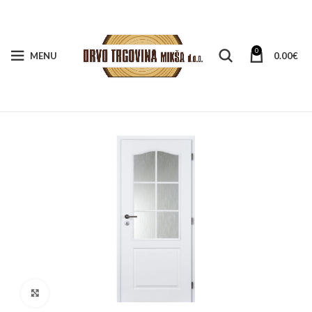
0
MENU
0.00
€
Klikni za veći prikaz