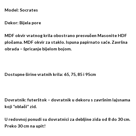
Model: Socrates
Dekor: Bijela pore
MDF okvir vratnog krila obostrano presvučen Masonite HDF
pločama. MDF okvir za staklo. Ispuna papirnato saće. Završna
obrada – špricanje bijelom bojom.
Dostupne širine vratnih krila: 65, 75, 85 i 95cm
Dovratnik: futerštok – dovratnik u dekoru s završnim lajsnama
koji “oblači” zid.
U redovnoj ponudi su dovratnici za debljine zida od 8 do 30 cm.
Preko 30 cm na upit!