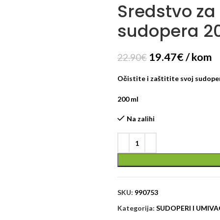
Sredstvo za 
sudopera 2
19.47
€
/ kom
22.90
€
Očistite i zaštitite svoj sudoper
200 ml
Na zalihi
SKU:
990753
Kategorija:
SUDOPERI I UMIVA