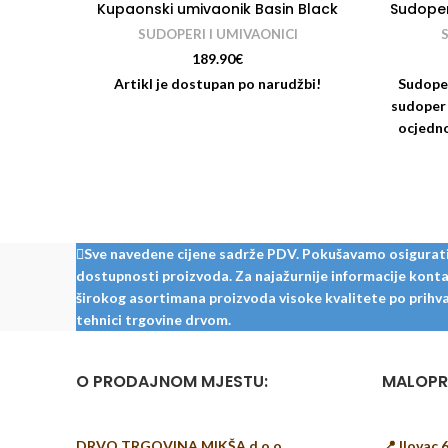
Kupaonski umivaonik Basin Black
Sudoper
SUDOPERI I UMIVAONICI
189.90
€
Artikl je dostupan po narudžbi!
Sudope
sudoper
ocjedn
Sve navedene cijene sadrže PDV. Pokušavamo osigurati š
dostupnosti proizvoda. Za najažurnije informacije kontak
širokog asortimana proizvoda visoke kvalitete po prihvat
tehnici trgovine drvom.
O PRODAJNOM MJESTU:
MALOPR
DRVO TRGOVINA MIKŠA d.o.o.
📍 Ilovac 