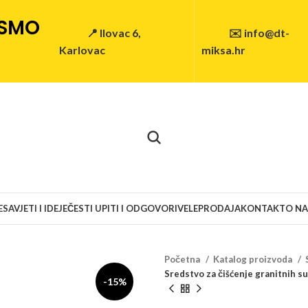
 SMO
📍 Ilovac 6,
✉️ info@dt-
Karlovac
miksa.hr
E
SAVJETI I IDEJE
ČESTI UPITI I ODGOVORI
VELEPRODAJA
KONTAKT
O N
Početna
Katalog proizvoda
Sredstvo za čišćenje granitnih 
-15%