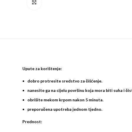
Klikni za veći prikaz
Upute za korištenje:
dobro protresite sredstvo za čišćenje.
nanesite ga na cijelu površinu koja mora biti suha i čis
obrišite mekom krpom nakon 5 minuta.
preporučena upotreba jednom tjedno.
Prednost: