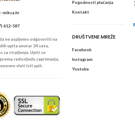
Pogodnosti plaćanja
Kontakt
-miksa.hr
7) 612-587
DRUŠTVENE MREŽE
 da ne uspijemo odgovoriti na
ših upita unutar 24 sata,
Facebook
 za strpljenje. Upiti se
u prema redosljedu zaprimanja,
Instagram
onovno slati isti upit.
Youtube