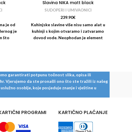
ack
Slavina NIKA matt black
I
SUDOPERI I UMIVAONICI
239.90
€
na je od
Kuhinjske slavine više nisu samo alat u
ernog je
kuhinji s kojim otvaramo i zatvaramo
Baze
m što
dovod vode. Neophodan je element
R1
opera ili
svake kuhinje,
Sadrži
sudop
mo garantirati potpunu točnost slika, opisa ili
. Vjerujemo da ste pronašli ono što ste tražili iz našeg
služno osoblje, koje posjeduje znanje i vještine u
KARTIČNI PROGRAMI
KARTIČNO PLAĆANJE