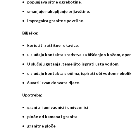
popunjava sitne ogrebotine.
smanjuje nakupljanje prljavštine.
impregnira granitne površine.
Bilješke:
koristiti zaštitne rukavice.
u slučaju kontakta sredstva za čišćenje s kožom, ope
U slučaju gutanja, temeljito isprati usta vodom.
u slučaju kontakta s očima, ispirati oči vodom nekoli
čuvati izvan dohvata djece.
Upotreba
:
granitni umivaonici i umivaonici
ploče od kamena i granita
granitne ploče