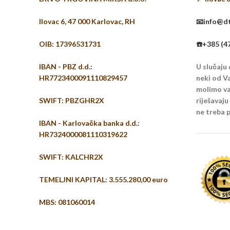
Ilovac 6, 47 000 Karlovac, RH
📧info@dt
OIB: 17396531731
☎️+385 (4
IBAN - PBZ d.d.:
U slučaju
HR7723400091110829457
neki od Va
molimo vas
SWIFT: PBZGHR2X
riješavaj
ne treba p
IBAN - Karlovačka banka d.d.:
HR7324000081110319622
SWIFT: KALCHR2X
TEMELJNI KAPITAL: 3.555.280,00 euro
MBS: 081060014