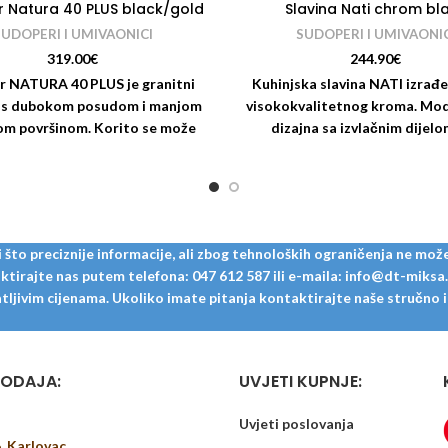
 Natura 40 PLUS black/gold
Slavina Nati chrom bl
SUDOPERI I UMIVAONICI
SUDOPERI I UMIVAONIC
319.00
€
244.90
€
r NATURA 40 PLUS je granitni
Kuhinjska slavina NATI izrađe
 s dubokom posudom i manjom
visokokvalitetnog kroma. Mod
om površinom. Korito se može
dizajna sa izvlačnim dijelo
postaviti s obje
omogućuje lakše ispiranje sud
to preciznije informacije, ali zbog tehnoloških ograničenja ne može
tirajte nas putem telefona: 047 612 587 ili e-maila: info@dt-miksa.hr
ljivim cijenama. Ukoliko imate pitanja kontaktirajte naše stručno i u
ODAJA:
UVJETI KUPNJE:
Uvjeti poslovanja
6, Karlovac