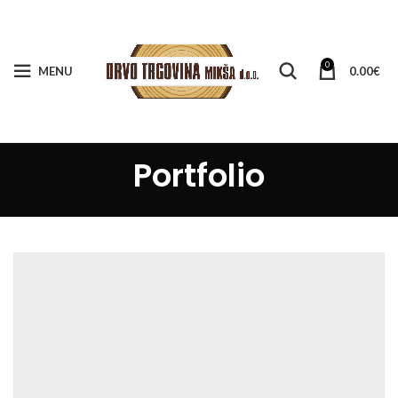
0
MENU
0.00
€
Portfolio