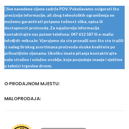
Sve navedene cijene sadrže PDV. Pokušavamo osigurati što
preciznije informacije, ali zbog tehnoloških ograničenja ne
možemo garantirati potpunu točnost slika, opisa ili
dostupnosti proizvoda. Za najažurnije informacije
kontaktirajte nas putem telefona: 047 612 587 ili e-maila:
info@dt-miksa.hr. Vjerujemo da ste pronašli ono što ste tražili
iz našeg širokog asortimana proizvoda visoke kvalitete po
prihvatljivim cijenama. Ukoliko imate pitanja kontaktirajte
naše stručno i uslužno osoblje, koje posjeduje znanje i vještine
u tehnici trgovine drvom.
O PRODAJNOM MJESTU:
MALOPRODAJA: