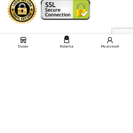
0
UVJETI KUPNJE:
Dućan
Košarica
My account
DRUŠTVENE MREŽE
KARTIČNI PROGRAMI
KARTIČNO PLAĆANJE
REVIVAL Digital Agency
2026 CREATED WITH ❤️ BY
REVIVAL
. PREMIUM E-
COMMERCE SOLUTIONS.