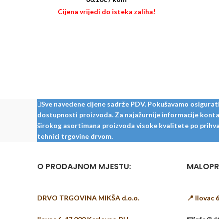
Cijena vrijedi do isteka zaliha!
Sve navedene cijene sadrže PDV. Pokušavamo osigurati š
dostupnosti proizvoda. Za najažurnije informacije kontak
širokog asortimana proizvoda visoke kvalitete po prihvat
tehnici trgovine drvom.
O PRODAJNOM MJESTU:
MALOPR
DRVO TRGOVINA MIKŠA d.o.o.
📍 Ilovac 