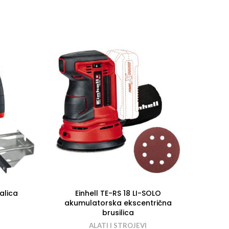
alica
Einhell TE-RS 18 LI-SOLO
Einh
akumulatorska ekscentrična
brusilica
ALATI I STROJEVI