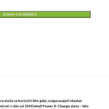
DODAJ U KOŠARICU
 može se koristiti bilo gdje, osiguravajući idealan
nirati s više od 250 Einhell Power X-Change alata – bilo