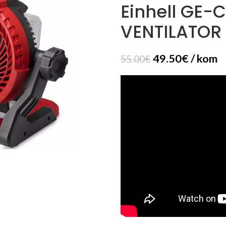
Einhell GE-C
VENTILATOR
49.50
€
/ kom
55.00
€