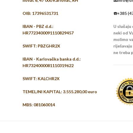
Ilovac 6, 47 000 Karlovac, RH
📧info@dt
OIB: 17396531731
☎️+385 (4
IBAN - PBZ d.d.:
U slučaju
HR7723400091110829457
neki od Va
molimo vas
SWIFT: PBZGHR2X
riješavaj
ne treba p
IBAN - Karlovačka banka d.d.:
HR7324000081110319622
SWIFT: KALCHR2X
TEMELJNI KAPITAL: 3.555.280,00 euro
MBS: 081060014