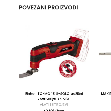
POVEZANI PROIZVODI
Einhell TC-MG 18 LI-SOLO bežični
MAKI
višenamjenski alat
ALATI I STROJEVI
60.10
€
/ kom