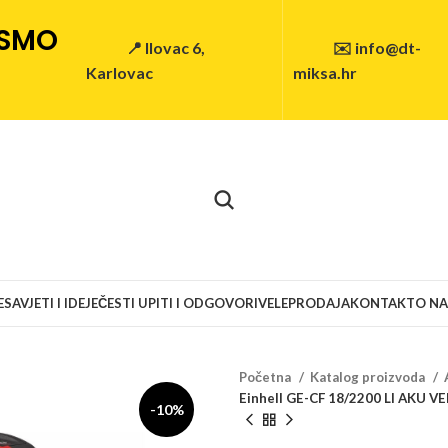
 SMO
📍 Ilovac 6,
✉️ info@dt-
Karlovac
miksa.hr
E
SAVJETI I IDEJE
ČESTI UPITI I ODGOVORI
VELEPRODAJA
KONTAKT
O N
Početna
Katalog proizvoda
Einhell GE-CF 18/2200 LI AKU 
-10%