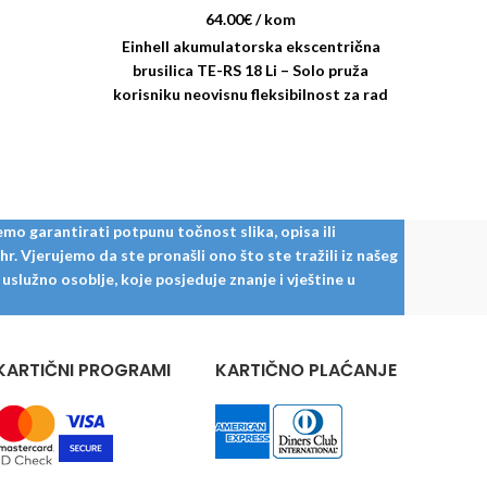
64.00
€
/ kom
Einhe
Einhell akumulatorska ekscentrična
akum
brusilica TE-RS 18 Li – Solo pruža
Chan
korisniku neovisnu fleksibilnost za rad
z
u kući, radionici ili garaži.
mo garantirati potpunu točnost slika, opisa ili
. Vjerujemo da ste pronašli ono što ste tražili iz našeg
služno osoblje, koje posjeduje znanje i vještine u
KARTIČNI PROGRAMI
KARTIČNO PLAĆANJE