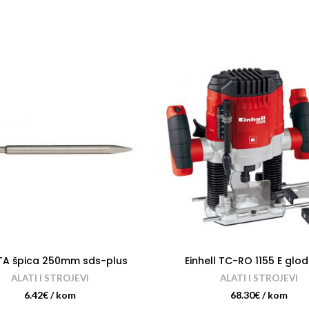
TA špica 250mm sds-plus
Einhell TC-RO 1155 E glod
ALATI I STROJEVI
ALATI I STROJEVI
6.42
€
/ kom
68.30
€
/ kom