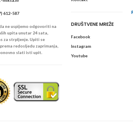
-miksa.hr
7) 612-587
DRUŠTVENE MREŽE
 da ne uspijemo odgovoriti na
ših upita unutar 24 sata,
Facebook
 za strpljenje. Upiti se
u prema redosljedu zaprimanja,
Instagram
onovno slati isti upit.
Youtube