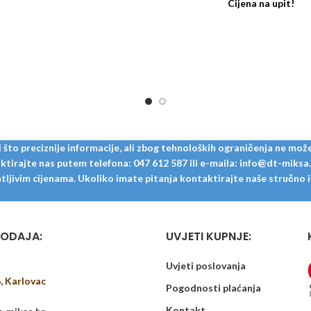
Cijena na upit!
to preciznije informacije, ali zbog tehnoloških ograničenja ne može
tirajte nas putem telefona: 047 612 587 ili e-maila: info@dt-miksa.hr
ljivim cijenama. Ukoliko imate pitanja kontaktirajte naše stručno i u
ODAJA:
UVJETI KUPNJE:
Uvjeti poslovanja
6, Karlovac
Pogodnosti plaćanja
Kontakt