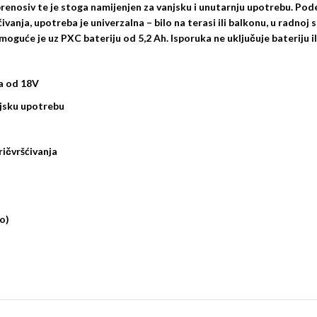
i prenosiv te je stoga namijenjen za vanjsku i unutarnju upotrebu. Po
ja, upotreba je univerzalna – bilo na terasi ili balkonu, u radnoj sobi
oguće je uz PXC bateriju od 5,2 Ah. Isporuka ne uključuje bateriju il
ja od 18V
njsku upotrebu
ičvršćivanja
o)