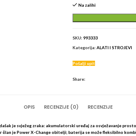
Na zalihi
SKU:
993333
Kategorija:
ALATI I STROJEVI
Pošalji upit
Share:
OPIS
RECENZIJE (0)
RECENZIJE
ašak je svježeg zraka: akumulatorski uređaj za osvježavanje prostora
r član je Power X-Change obitelji; baterija se može fleksibilno kombi