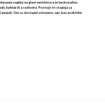
dešavanje nagiba na glavi ventilatora je beskonačno
, kuhinji ili u radionici. Postoje tri stupnja za
i punjač. Oni su dostupni odvojeno, npr. kao praktični