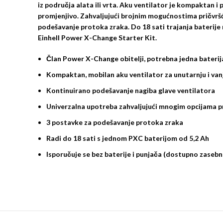
iz područja alata ili vrta. Aku ventilator je kompaktan 
promjenjivo. Zahvaljujući brojnim mogućnostima pričvršćivan
podešavanje protoka zraka. Do 18 sati trajanja baterije m
Einhell Power X-Change Starter Kit.
Član Power X-Change obitelji, potrebna jedna bateri
Kompaktan, mobilan aku ventilator za unutarnju i va
Kontinuirano podešavanje nagiba glave ventilatora
Univerzalna upotreba zahvaljujući mnogim opcijama pr
3 postavke za podešavanje protoka zraka
Radi do 18 sati s jednom PXC baterijom od 5,2 Ah
Isporučuje se bez baterije i punjača (dostupno zasebn