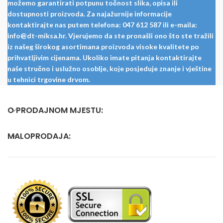
možemo garantirati potpunu točnost slika, opisa ili
dostupnosti proizvoda. Za najažurnije informacije
kontaktirajte nas putem telefona: 047 612 587 ili e-maila:
info@dt-miksa.hr. Vjerujemo da ste pronašli ono što ste tražili
iz našeg širokog asortimana proizvoda visoke kvalitete po
prihvatljivim cijenama. Ukoliko imate pitanja kontaktirajte
naše stručno i uslužno osoblje, koje posjeduje znanje i vještine
u tehnici trgovine drvom.
O PRODAJNOM MJESTU:
MALOPRODAJA: