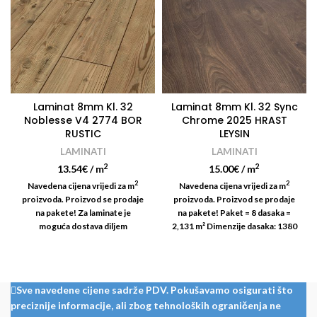
Laminat 8mm Kl. 32
Laminat 8mm Kl. 32 Sync
Noblesse V4 2774 BOR
Chrome 2025 HRAST
RUSTIC
LEYSIN
LAMINATI
LAMINATI
2
2
13.54
€
/ m
15.00
€
/ m
2
2
Navedena cijena vrijedi za m
Navedena cijena vrijedi za m
proizvoda. Proizvod se prodaje
proizvoda. Proizvod se prodaje
na pakete! Za laminate je
na pakete! Paket = 8 dasaka =
moguća dostava diljem
2,131 m² Dimenzije dasaka: 1380
Hrvatske! Cijena dostave je na
x 193 mm
upit! Paket = 8 dasaka = 2,131 m²
Dimenzije dasaka: 1380 x 193
mm
Sve navedene cijene sadrže PDV. Pokušavamo osigurati što
preciznije informacije, ali zbog tehnoloških ograničenja ne