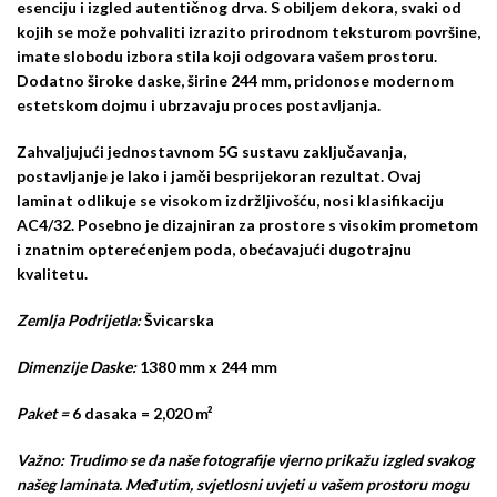
esenciju i izgled autentičnog drva. S obiljem dekora, svaki od
kojih se može pohvaliti izrazito prirodnom teksturom površine,
imate slobodu izbora stila koji odgovara vašem prostoru.
Dodatno široke daske, širine 244 mm, pridonose modernom
estetskom dojmu i ubrzavaju proces postavljanja.
Zahvaljujući jednostavnom 5G sustavu zaključavanja,
postavljanje je lako i jamči besprijekoran rezultat. Ovaj
laminat odlikuje se visokom izdržljivošću, nosi klasifikaciju
AC4/32. Posebno je dizajniran za prostore s visokim prometom
i znatnim opterećenjem poda, obećavajući dugotrajnu
kvalitetu.
Zemlja Podrijetla:
Švicarska
Dimenzije Daske:
1380 mm x 244 mm
Paket =
6 dasaka = 2,020 m²
Važno: Trudimo se da naše fotografije vjerno prikažu izgled svakog
našeg laminata. Međutim, svjetlosni uvjeti u vašem prostoru mogu