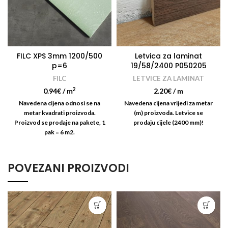
FILC XPS 3mm 1200/500
Letvica za laminat
p=6
19/58/2400 P050205
FILC
LETVICE ZA LAMINAT
2
0.94
€
/ m
2.20
€
/ m
Navedena cijena odnosi se na
Navedena cijena vrijedi za metar
metar kvadrati proizvoda.
(m) proizvoda. Letvice se
Proizvod se prodaje na pakete, 1
prodaju cijele (2400 mm)!
pak = 6 m2.
POVEZANI PROIZVODI