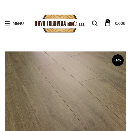
0
MENU
0.00
€
-20%