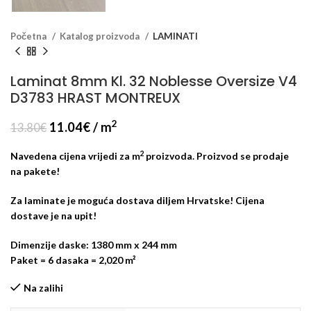
Početna
Katalog proizvoda
LAMINATI
Laminat 8mm Kl. 32 Noblesse Oversize V4
D3783 HRAST MONTREUX
2
11.04
€
/ m
13.80
€
2
Navedena cijena vrijedi za m
proizvoda. Proizvod se prodaje
na pakete!
Za laminate je moguća dostava diljem Hrvatske! Cijena
dostave je na upit!
Dimenzije daske: 1380 mm x 244 mm
Paket = 6 dasaka = 2,020 m²
Na zalihi