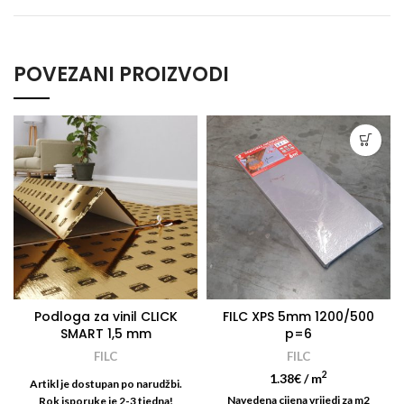
POVEZANI PROIZVODI
Podloga za vinil CLICK
FILC XPS 5mm 1200/500
SMART 1,5 mm
p=6
FILC
FILC
2
1.38
€
/ m
Artikl je dostupan po narudžbi.
Navedena cijena vrijedi za m2
Rok isporuke je 2-3 tjedna!