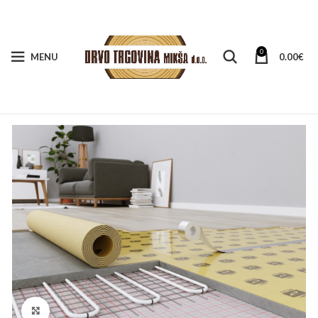
0
MENU
0.00
€
Klikni za veći prikaz