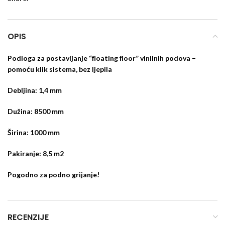
OPIS
Podloga za postavljanje “floating floor” vinilnih podova –
pomoću klik sistema, bez ljepila
Debljina: 1,4 mm
Dužina: 8500 mm
Širina: 1000 mm
Pakiranje: 8,5 m2
Pogodno za podno grijanje!
RECENZIJE