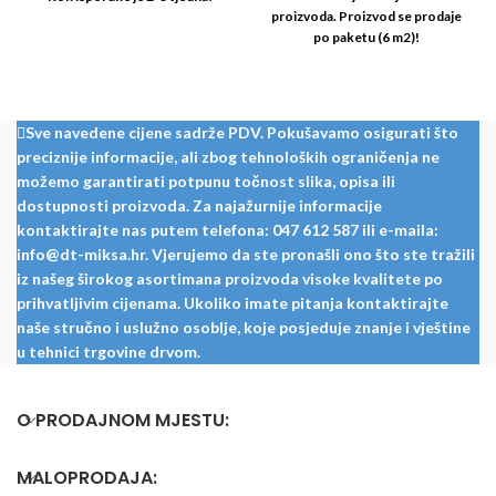
proizvoda. Proizvod se prodaje
po paketu (6 m2)!
Sve navedene cijene sadrže PDV. Pokušavamo osigurati što
preciznije informacije, ali zbog tehnoloških ograničenja ne
možemo garantirati potpunu točnost slika, opisa ili
dostupnosti proizvoda. Za najažurnije informacije
kontaktirajte nas putem telefona: 047 612 587 ili e-maila:
info@dt-miksa.hr. Vjerujemo da ste pronašli ono što ste tražili
iz našeg širokog asortimana proizvoda visoke kvalitete po
prihvatljivim cijenama. Ukoliko imate pitanja kontaktirajte
naše stručno i uslužno osoblje, koje posjeduje znanje i vještine
u tehnici trgovine drvom.
O PRODAJNOM MJESTU:
MALOPRODAJA: