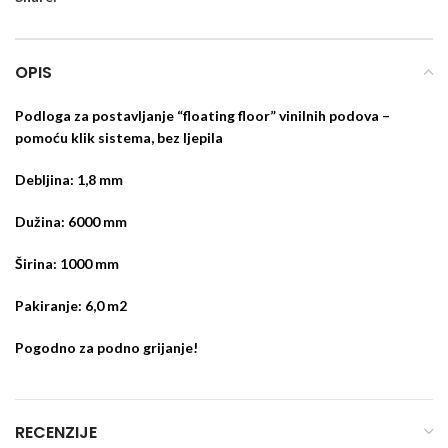
OPIS
Podloga za postavljanje “floating floor” vinilnih podova –
pomoću klik sistema, bez ljepila
Debljina: 1,8 mm
Dužina: 6000 mm
Širina: 1000 mm
Pakiranje: 6,0 m2
Pogodno za podno grijanje!
RECENZIJE