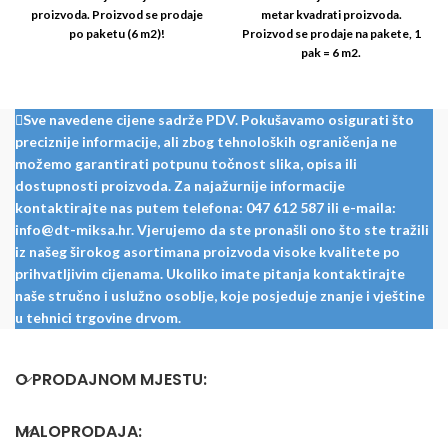
proizvoda. Proizvod se prodaje
metar kvadrati proizvoda.
po paketu (6 m2)!
Proizvod se prodaje na pakete, 1
pak = 6 m2.
Sve navedene cijene sadrže PDV. Pokušavamo osigurati što
preciznije informacije, ali zbog tehnoloških ograničenja ne
možemo garantirati potpunu točnost slika, opisa ili
dostupnosti proizvoda. Za najažurnije informacije
kontaktirajte nas putem telefona: 047 612 587 ili e-maila:
info@dt-miksa.hr. Vjerujemo da ste pronašli ono što ste tražili
iz našeg širokog asortimana proizvoda visoke kvalitete po
prihvatljivim cijenama. Ukoliko imate pitanja kontaktirajte
naše stručno i uslužno osoblje, koje posjeduje znanje i vještine
u tehnici trgovine drvom.
O PRODAJNOM MJESTU:
MALOPRODAJA: