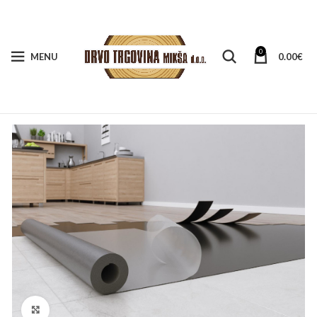
0
MENU
0.00
€
Klikni za veći prikaz