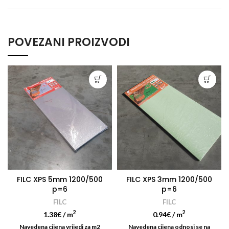
POVEZANI PROIZVODI
FILC XPS 5mm 1200/500
FILC XPS 3mm 1200/500
p=6
p=6
FILC
FILC
2
2
1.38
€
/ m
0.94
€
/ m
Navedena cijena vrijedi za m2
Navedena cijena odnosi se na