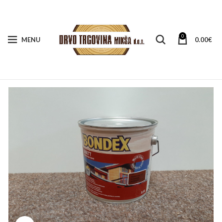
0
MENU
0.00
€