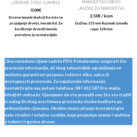
NAMJEŠTAJ I DRVO
,
DRVENE TIPLE I LAMELE
,
RUČKE ZA NAMJEŠTAJ
0.04
€
2.50
€
/ kom
Drvene lamele (keksi) Koriste se
za spajanje drveta, iverala itd. Za
Dužina: 155 mm Razmak između
korištenje drvenih lamela
rupa: 128 mm
potrebno je na materijalu
urezati posebne utore
Sve navedene cijene sadrže PDV. Pokušavamo osigurati što
preciznije informacije, ali zbog tehnoloških ograničenja ne
možemo garantirati potpunu točnost slika, opisa ili
dostupnosti proizvoda. Za najažurnije informacije
kontaktirajte nas putem telefona: 047 612 587 ili e-maila:
info@dt-miksa.hr. Vjerujemo da ste pronašli ono što ste tražili
iz našeg širokog asortimana proizvoda visoke kvalitete po
prihvatljivim cijenama. Ukoliko imate pitanja kontaktirajte
naše stručno i uslužno osoblje, koje posjeduje znanje i vještine
u tehnici trgovine drvom.