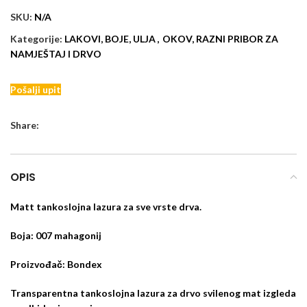
SKU:
N/A
Kategorije:
LAKOVI, BOJE, ULJA
,
OKOV, RAZNI PRIBOR ZA
NAMJEŠTAJ I DRVO
Pošalji upit
Share:
OPIS
Matt tankoslojna lazura za sve vrste drva.
Boja: 007 mahagonij
Proizvođač: Bondex
Transparentna tankoslojna lazura za drvo svilenog mat izgleda