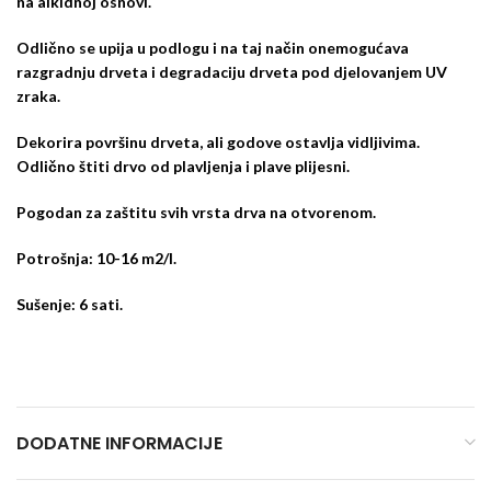
na alkidnoj osnovi.
Odlično se upija u podlogu i na taj način onemogućava
razgradnju drveta i degradaciju drveta pod djelovanjem UV
zraka.
Dekorira površinu drveta, ali godove ostavlja vidljivima.
Odlično štiti drvo od plavljenja i plave plijesni.
Pogodan za zaštitu svih vrsta drva na otvorenom.
Potrošnja: 10-16 m2/l.
Sušenje: 6 sati.
DODATNE INFORMACIJE