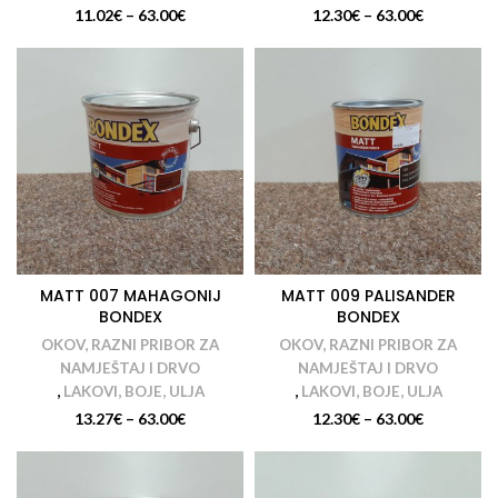
11.02
€
–
63.00
€
12.30
€
–
63.00
€
MATT 007 MAHAGONIJ
MATT 009 PALISANDER
BONDEX
BONDEX
OKOV, RAZNI PRIBOR ZA
OKOV, RAZNI PRIBOR ZA
NAMJEŠTAJ I DRVO
NAMJEŠTAJ I DRVO
,
LAKOVI, BOJE, ULJA
,
LAKOVI, BOJE, ULJA
13.27
€
–
63.00
€
12.30
€
–
63.00
€