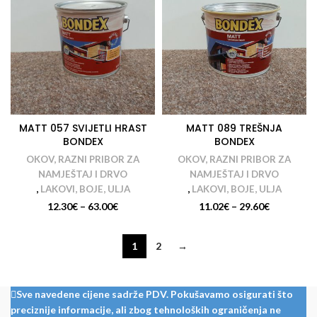
MATT 057 SVIJETLI HRAST
MATT 089 TREŠNJA
BONDEX
BONDEX
OKOV, RAZNI PRIBOR ZA
OKOV, RAZNI PRIBOR ZA
NAMJEŠTAJ I DRVO
NAMJEŠTAJ I DRVO
,
LAKOVI, BOJE, ULJA
,
LAKOVI, BOJE, ULJA
12.30
€
–
63.00
€
11.02
€
–
29.60
€
1
2
→
Sve navedene cijene sadrže PDV. Pokušavamo osigurati što
preciznije informacije, ali zbog tehnoloških ograničenja ne