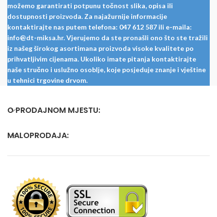
možemo garantirati potpunu točnost slika, opisa ili
dostupnosti proizvoda. Za najažurnije informacije
kontaktirajte nas putem telefona: 047 612 587 ili e-maila:
info@dt-miksa.hr. Vjerujemo da ste pronašli ono što ste tražili
iz našeg širokog asortimana proizvoda visoke kvalitete po
prihvatljivim cijenama. Ukoliko imate pitanja kontaktirajte
naše stručno i uslužno osoblje, koje posjeduje znanje i vještine
u tehnici trgovine drvom.
O PRODAJNOM MJESTU:
MALOPRODAJA: