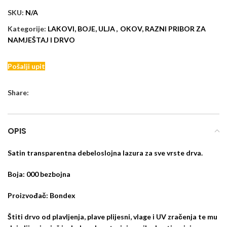
SKU:
N/A
Kategorije:
LAKOVI, BOJE, ULJA
,
OKOV, RAZNI PRIBOR ZA
NAMJEŠTAJ I DRVO
Pošalji upit
Share:
OPIS
Satin transparentna debeloslojna lazura za sve vrste drva.
Boja: 000 bezbojna
Proizvođač: Bondex
Štiti drvo od plavljenja, plave plijesni, vlage i UV zračenja te mu