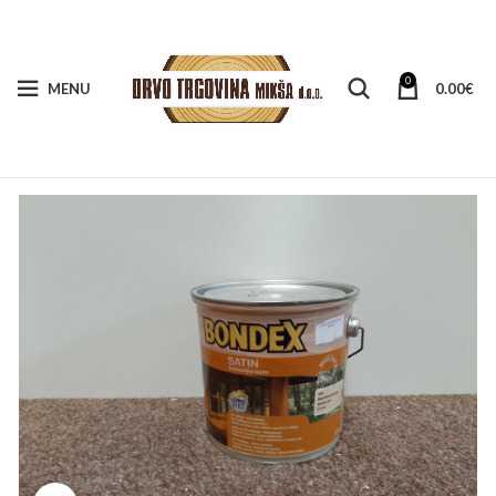
0
MENU
0.00
€