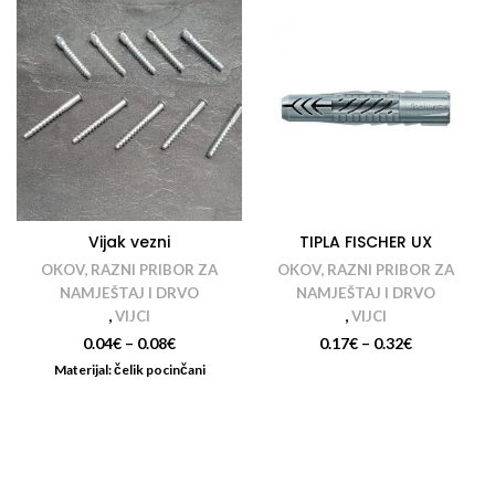
Vijak vezni
TIPLA FISCHER UX
OKOV, RAZNI PRIBOR ZA
OKOV, RAZNI PRIBOR ZA
NAMJEŠTAJ I DRVO
NAMJEŠTAJ I DRVO
,
VIJCI
,
VIJCI
0.04
€
–
0.08
€
0.17
€
–
0.32
€
Materijal: čelik pocinčani