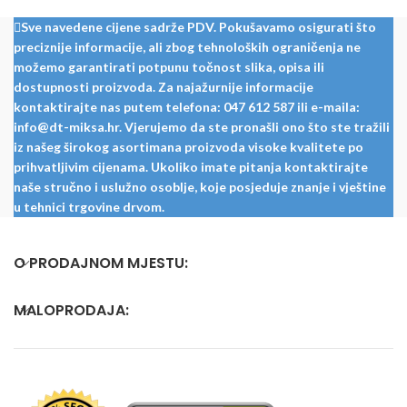
Sve navedene cijene sadrže PDV. Pokušavamo osigurati što
preciznije informacije, ali zbog tehnoloških ograničenja ne
možemo garantirati potpunu točnost slika, opisa ili
dostupnosti proizvoda. Za najažurnije informacije
kontaktirajte nas putem telefona: 047 612 587 ili e-maila:
info@dt-miksa.hr. Vjerujemo da ste pronašli ono što ste tražili
iz našeg širokog asortimana proizvoda visoke kvalitete po
prihvatljivim cijenama. Ukoliko imate pitanja kontaktirajte
naše stručno i uslužno osoblje, koje posjeduje znanje i vještine
u tehnici trgovine drvom.
O PRODAJNOM MJESTU:
MALOPRODAJA: