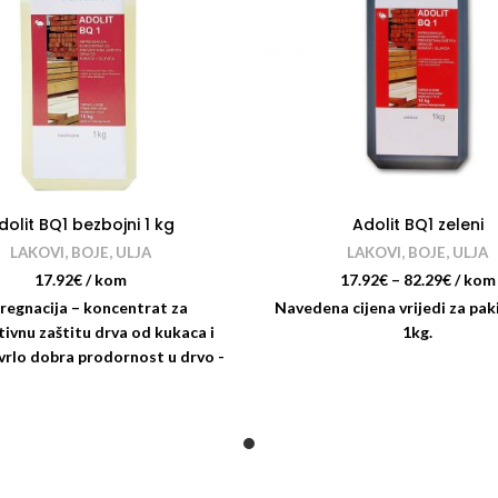
dolit BQ1 bezbojni 1 kg
Adolit BQ1 zeleni
LAKOVI, BOJE, ULJA
LAKOVI, BOJE, ULJA
17.92
€
/ kom
17.92
€
–
82.29
€
/ kom
regnacija – koncentrat za
Navedena cijena vrijedi za pak
ivnu zaštitu drva od kukaca i
1kg.
 -vrlo dobra prodornost u drvo -
teško se izlučuje nakon