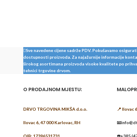
Sve navedene cijene sadrže PDV. Pokušavamo osigurati š
dostupnosti proizvoda. Za najažurnije informacije kontak
širokog asortimana proizvoda visoke kvalitete po prihvat
tehnici trgovine drvom.
O PRODAJNOM MJESTU:
MALOPR
DRVO TRGOVINA MIKŠA d.o.o.
📍 Ilovac 
Ilovac 6, 47 000 Karlovac, RH
📧info@dt
OIB: 17396531731
☎️+385 (4