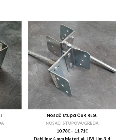
I
Nosač stupa ČBR REG.
DA
NOSAČI STUPOVA/GREDA
10.78
€
–
11.71
€
Debljina: 4 mm Materijal: HVL lim 3-4
Deblji