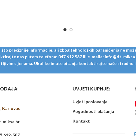
to preciznije informacije, ali zbog tehnoloških ograničenja ne može
tirajte nas putem telefona: 047 612 587 ili e-maila: info@dt-miksa.hr
ljivim cijenama. Ukoliko imate pitanja kontaktirajte naše stručno i u
ODAJA:
UVJETI KUPNJE:
Uvjeti poslovanja
6, Karlovac
Pogodnosti plaćanja
Kontakt
-miksa.hr
7) 612-587