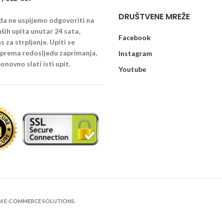
DRUŠTVENE MREŽE
 da ne uspijemo odgovoriti na
ših upita unutar 24 sata,
Facebook
 za strpljenje. Upiti se
u prema redosljedu zaprimanja,
Instagram
onovno slati isti upit.
Youtube
UM E-COMMERCE SOLUTIONS.