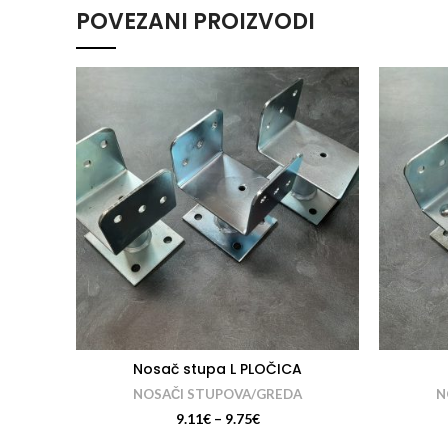
prodaje artikla molimo Vas da nam u
POVEZANI PROIZVODI
upitu napište koji raspon bi Vam
trebao!
Nosač stupa L PLOČICA
NOSAČI STUPOVA/GREDA
N
9.11
€
–
9.75
€