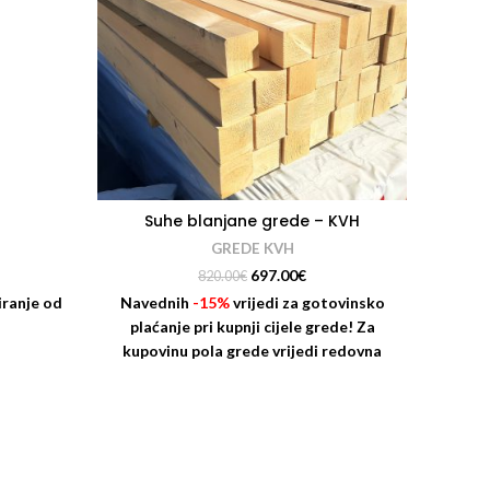
Suhe blanjane grede – KVH
GREDE KVH
697.00
€
820.00
€
iranje od
Navednih
-15%
vrijedi za gotovinsko
plaćanje pri kupnji cijele grede! Za
kupovinu pola grede vrijedi redovna
MPC!
Trenutno dostupne dimenzije
(Visina/Širina) u mm: 100/100; 100/120;
100/140; 120/140; 120/160 Grede su
dužine 13000 mm i prodaju se cijele ili
pola!