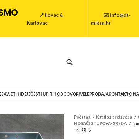
 SMO
📍 Ilovac 6,
✉️ info@dt-
Karlovac
miksa.hr
E
SAVJETI I IDEJE
ČESTI UPITI I ODGOVORI
VELEPRODAJA
KONTAKT
O N
Početna
Katalog proizvoda
NOSAČI STUPOVA/GREDA
No