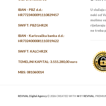
IBAN - PBZ d.d.:
U slučaju
HR7723400091110829457
neki od Va
molimo vas
SWIFT: PBZGHR2X
riješavaj
ne treba p
IBAN - Karlovačka banka d.d.:
HR7324000081110319622
SWIFT: KALCHR2X
TEMELJNI KAPITAL: 3.555.280,00 euro
MBS: 081060014
REVIVAL Digital Agency
2026 CREATED WITH ❤️ BY
REVIVAL
. PREMI