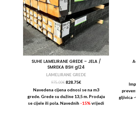
SUHE LAMELIRANE GREDE – JELA /
A
SMREKA BSH gl24
LAMELIRANE GREDE
828.75
€
975.00
€
Imp
Navedena cijena odnosi se na m3
prevent
grede. Grede su dužine 13,5 m. Prodaju
gljivica
se cijele ili pola.
Navednih
-15%
vrijedi
za sve vrste plaćanja pri kupnji cijele
grede! Za kupovinu pola grede vrijedi
redovna MPC!
Dimenzije (Visina/
Širina): razne. Zbog dinamičnosti