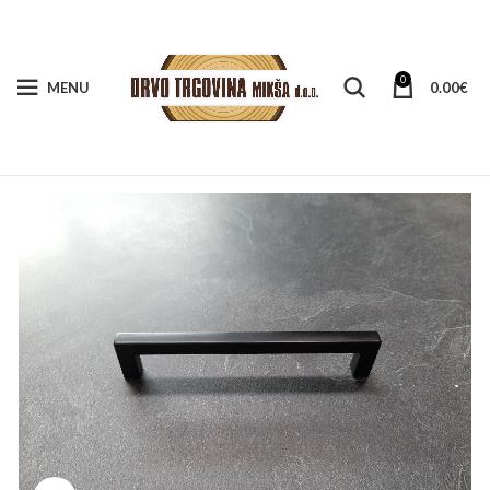
0
MENU
0.00
€