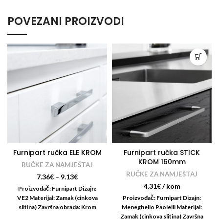
POVEZANI PROIZVODI
Furnipart ručka ELE KROM
Furnipart ručka STICK
KROM 160mm
RUČKE ZA NAMJEŠTAJ
RUČKE ZA NAMJEŠTAJ
7.36
€
–
9.13
€
4.31
€
/ kom
Proizvođač: Furnipart Dizajn:
VE2 Materijal: Zamak (cinkova
Proizvođač: Furnipart Dizajn:
slitina) Završna obrada: Krom
Meneghello Paolelli Materijal:
Zamak (cinkova slitina) Završna