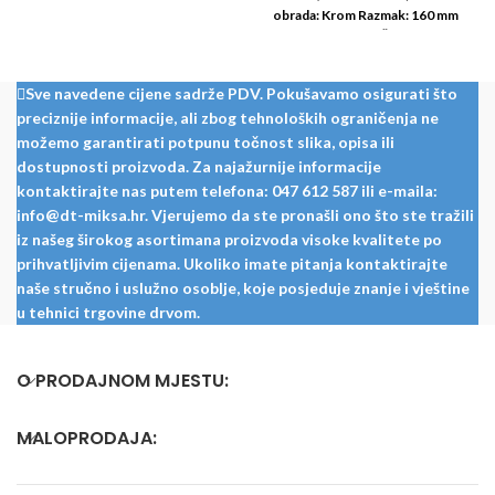
obrada: Krom Razmak: 160 mm
Dužina: 171 mm Širina: 8/12
Sve navedene cijene sadrže PDV. Pokušavamo osigurati što
preciznije informacije, ali zbog tehnoloških ograničenja ne
možemo garantirati potpunu točnost slika, opisa ili
dostupnosti proizvoda. Za najažurnije informacije
kontaktirajte nas putem telefona: 047 612 587 ili e-maila:
info@dt-miksa.hr. Vjerujemo da ste pronašli ono što ste tražili
iz našeg širokog asortimana proizvoda visoke kvalitete po
prihvatljivim cijenama. Ukoliko imate pitanja kontaktirajte
naše stručno i uslužno osoblje, koje posjeduje znanje i vještine
u tehnici trgovine drvom.
O PRODAJNOM MJESTU:
MALOPRODAJA: