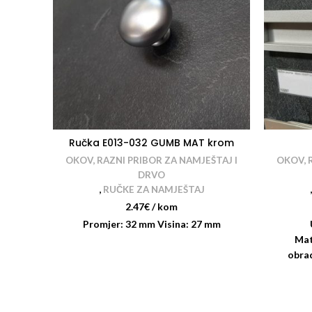
Ručka E013-032 GUMB MAT krom
OKOV, RAZNI PRIBOR ZA NAMJEŠTAJ I
OKOV, 
DRVO
,
RUČKE ZA NAMJEŠTAJ
2.47
€
/ kom
Promjer: 32 mm Visina: 27 mm
Mat
obrad
Visin
Raz
up