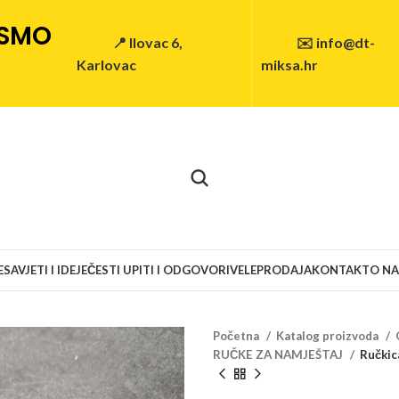
 SMO
📍 Ilovac 6,
✉️ info@dt-
Karlovac
miksa.hr
E
SAVJETI I IDEJE
ČESTI UPITI I ODGOVORI
VELEPRODAJA
KONTAKT
O N
Početna
Katalog proizvoda
RUČKE ZA NAMJEŠTAJ
Ručkic