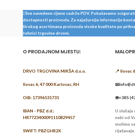
Sve navedene cijene sadrže PDV. Pokušavamo osigurati š
dostupnosti proizvoda. Za najažurnije informacije kontak
širokog asortimana proizvoda visoke kvalitete po prihvat
tehnici trgovine drvom.
O PRODAJNOM MJESTU:
MALOPR
DRVO TRGOVINA MIKŠA d.o.o.
📍 Ilovac 
Ilovac 6, 47 000 Karlovac, RH
📧info@dt
OIB: 17396531731
☎️+385 (4
IBAN - PBZ d.d.:
U slučaju
HR7723400091110829457
neki od Va
molimo vas
SWIFT: PBZGHR2X
riješavaj