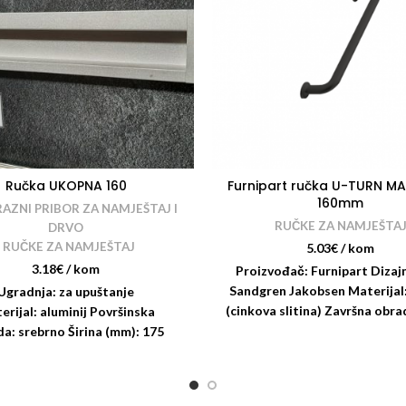
Ručka UKOPNA 160
Furnipart ručka U-TURN M
160mm
RAZNI PRIBOR ZA NAMJEŠTAJ I
RUČKE ZA NAMJEŠTA
DRVO
,
RUČKE ZA NAMJEŠTAJ
5.03
€
/ kom
3.18
€
/ kom
Proizvođač: Furnipart Dizaj
Sandgren Jakobsen Materijal
Ugradnja: za upuštanje
(cinkova slitina) Završna obr
erijal: aluminij Površinska
crna Razmak: 160 mm Dužina
a: srebrno Širina (mm): 175
a (mm): 12 Dubina (mm): 33,5
mak rupa (mm): 160 Mjere
uštanja (mm): 170 x 30 x