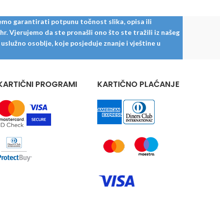
mo garantirati potpunu točnost slika, opisa ili
. Vjerujemo da ste pronašli ono što ste tražili iz našeg
služno osoblje, koje posjeduje znanje i vještine u
KARTIČNI PROGRAMI
KARTIČNO PLAĆANJE