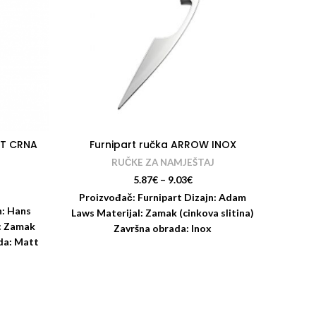
AT CRNA
Furnipart ručka ARROW INOX
F
RUČKE ZA NAMJEŠTAJ
J
5.87
€
–
9.03
€
Proizvođač: Furnipart Dizajn: Adam
n: Hans
Proiz
Laws Materijal: Zamak (cinkova slitina)
: Zamak
For
Završna obrada: Inox
ada: Matt
Z
: 187 mm