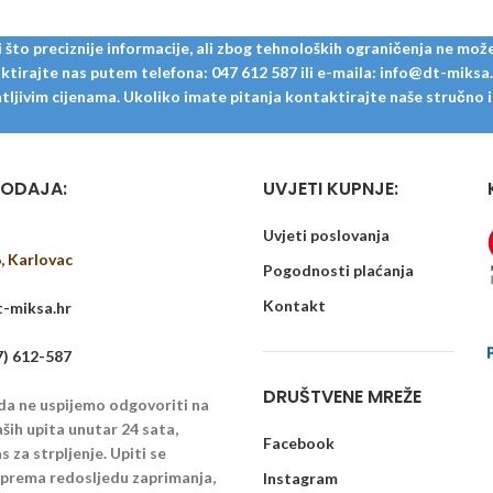
to preciznije informacije, ali zbog tehnoloških ograničenja ne može
tirajte nas putem telefona: 047 612 587 ili e-maila: info@dt-miksa.hr
ljivim cijenama. Ukoliko imate pitanja kontaktirajte naše stručno i u
ODAJA:
UVJETI KUPNJE:
Uvjeti poslovanja
6, Karlovac
Pogodnosti plaćanja
Kontakt
-miksa.hr
7) 612-587
DRUŠTVENE MREŽE
 da ne uspijemo odgovoriti na
ših upita unutar 24 sata,
Facebook
 za strpljenje. Upiti se
u prema redosljedu zaprimanja,
Instagram