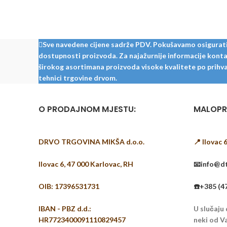
Sve navedene cijene sadrže PDV. Pokušavamo osigurati š
dostupnosti proizvoda. Za najažurnije informacije kontak
širokog asortimana proizvoda visoke kvalitete po prihvat
tehnici trgovine drvom.
O PRODAJNOM MJESTU:
MALOPR
DRVO TRGOVINA MIKŠA d.o.o.
📍 Ilovac 
Ilovac 6, 47 000 Karlovac, RH
📧info@dt
OIB: 17396531731
☎️+385 (4
IBAN - PBZ d.d.:
U slučaju
HR7723400091110829457
neki od Va