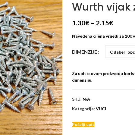
Wurth vijak 
1.30
€
–
2.15
€
Navedena cijena vrijedi za 100 v
DIMENZIJE
Za upit o ovom proizvodu korist
dimenziju.
SKU:
N/A
Kategorija:
VIJCI
Pošalji upit