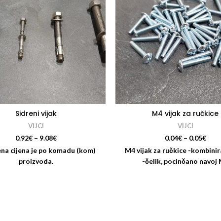
Sidreni vijak
M4 vijak za ručkice
VIJCI
VIJCI
0.92
€
–
9.08
€
0.04
€
–
0.05
€
na cijena je po komadu (kom)
M4 vijak za ručkice -kombinir
proizvoda.
-čelik, pocinčano navoj