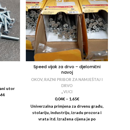
Speed vijak za drvo – djelomični
navoj
OKOV,
OKOV, RAZNI PRIBOR ZA NAMJEŠTAJ I
DRVO
ani utor
,
VIJCI
 M4
0.04
€
–
1.65
€
I
Univerzalna primjena za drvenu građu,
stolariju, industriju, izradu prozora i
vrata itd. Izražena cijena je po
komadu!