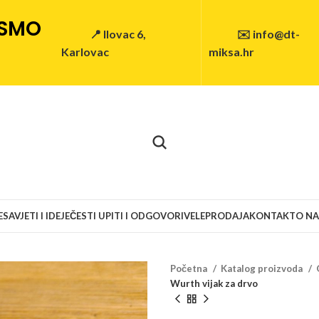
 SMO
📍 Ilovac 6,
✉️ info@dt-
Karlovac
miksa.hr
E
SAVJETI I IDEJE
ČESTI UPITI I ODGOVORI
VELEPRODAJA
KONTAKT
O N
Početna
Katalog proizvoda
Wurth vijak za drvo