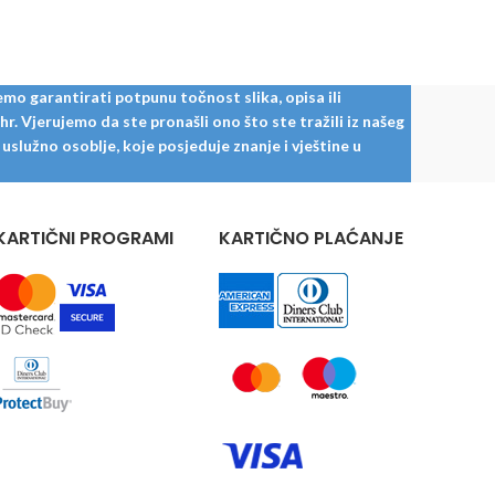
mo garantirati potpunu točnost slika, opisa ili
. Vjerujemo da ste pronašli ono što ste tražili iz našeg
služno osoblje, koje posjeduje znanje i vještine u
KARTIČNI PROGRAMI
KARTIČNO PLAĆANJE