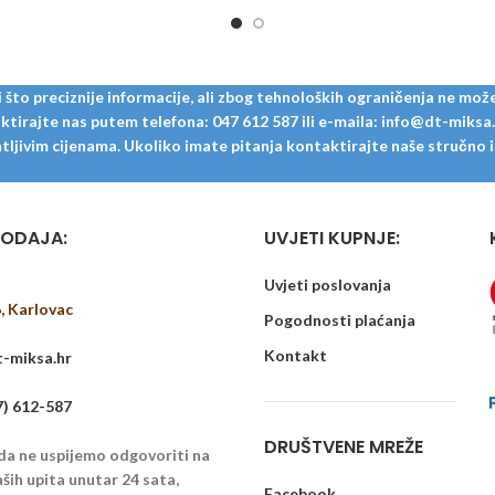
to preciznije informacije, ali zbog tehnoloških ograničenja ne može
tirajte nas putem telefona: 047 612 587 ili e-maila: info@dt-miksa.hr
ljivim cijenama. Ukoliko imate pitanja kontaktirajte naše stručno i u
ODAJA:
UVJETI KUPNJE:
Uvjeti poslovanja
6, Karlovac
Pogodnosti plaćanja
Kontakt
-miksa.hr
7) 612-587
DRUŠTVENE MREŽE
 da ne uspijemo odgovoriti na
ših upita unutar 24 sata,
Facebook