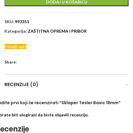
DODAJ U KOŠARICU
SKU:
993351
Kategorija:
ZAŠTITNA OPREMA I PRIBOR
Pošalji upit
Share:
RECENZIJE (0)
dite prvi koji će recenzirati “Sklaper Tesler Basic 18mm”
rate biti
ulogirani
da biste objavili recenziju.
ecenzije