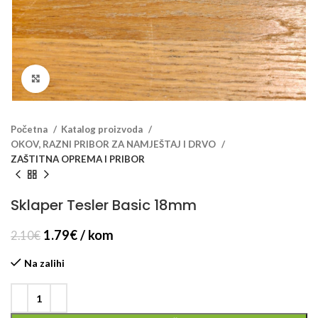
Klikni za veći prikaz
Početna
Katalog proizvoda
OKOV, RAZNI PRIBOR ZA NAMJEŠTAJ I DRVO
ZAŠTITNA OPREMA I PRIBOR
Sklaper Tesler Basic 18mm
1.79
€
/ kom
2.10
€
Na zalihi