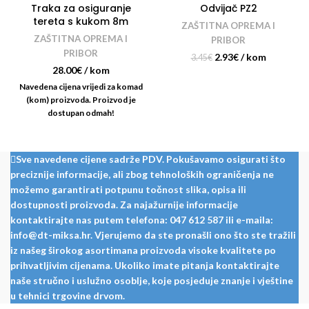
Traka za osiguranje
Odvijač PZ2
tereta s kukom 8m
ZAŠTITNA OPREMA I
ZAŠTITNA OPREMA I
PRIBOR
PRIBOR
2.93
€
/ kom
3.45
€
28.00
€
/ kom
Navedena cijena vrijedi za komad
(kom) proizvoda. Proizvod je
dostupan odmah!
Sve navedene cijene sadrže PDV. Pokušavamo osigurati što
preciznije informacije, ali zbog tehnoloških ograničenja ne
možemo garantirati potpunu točnost slika, opisa ili
dostupnosti proizvoda. Za najažurnije informacije
kontaktirajte nas putem telefona: 047 612 587 ili e-maila:
info@dt-miksa.hr. Vjerujemo da ste pronašli ono što ste tražili
iz našeg širokog asortimana proizvoda visoke kvalitete po
prihvatljivim cijenama. Ukoliko imate pitanja kontaktirajte
naše stručno i uslužno osoblje, koje posjeduje znanje i vještine
u tehnici trgovine drvom.