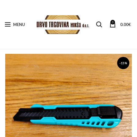
0
MENU
0.00
€
-15%