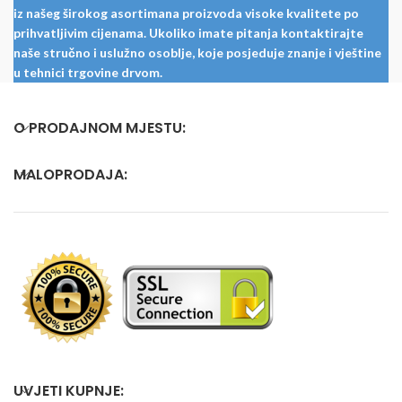
iz našeg širokog asortimana proizvoda visoke kvalitete po
prihvatljivim cijenama. Ukoliko imate pitanja kontaktirajte
naše stručno i uslužno osoblje, koje posjeduje znanje i vještine
u tehnici trgovine drvom.
O PRODAJNOM MJESTU:
MALOPRODAJA:
UVJETI KUPNJE: