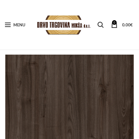
0
MENU
0.00
€