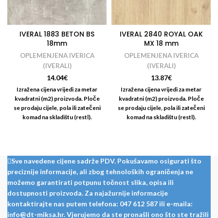
IVERAL 1883 BETON BS
IVERAL 2840 ROYAL OAK
18mm
MX 18 mm
OPLEMENJENA IVERICA
OPLEMENJENA IVERICA
(IVERALI)
(IVERALI)
14.04
€
13.87
€
Izražena cijena vrijedi za metar
Izražena cijena vrijedi za metar
kvadratni (m2) proizvoda. Ploče
kvadratni (m2) proizvoda. Ploče
se prodaju cijele, pola ili zatečeni
se prodaju cijele, pola ili zatečeni
komad na skladištu (restl).
komad na skladištu (restl).
Nudimo i usluge rezanja i
Nudimo i usluge rezanja i
kantiranja iverala:
kantiranja iverala:
https://www.drvotrgovinamiksa.eu/r
kantiranje-kracenje/
Sve navedene cijene sadrže PDV. Pokušavamo osigurati što
preciznije informacije, ali zbog tehnoloških ograničenja ne
možemo garantirati potpunu točnost slika, opisa ili
dostupnosti proizvoda. Za najažurnije informacije
kontaktirajte nas putem telefona: 047 612 587 ili e-maila:
info@dt-miksa.hr. Vjerujemo da ste pronašli ono što ste tražili