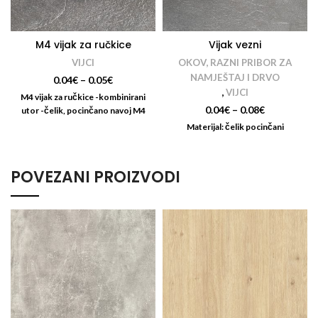
M4 vijak za ručkice
Vijak vezni
VIJCI
OKOV, RAZNI PRIBOR ZA
NAMJEŠTAJ I DRVO
0.04
€
–
0.05
€
,
VIJCI
M4 vijak za ručkice -kombinirani
0.04
€
–
0.08
€
utor -čelik, pocinčano navoj M4
Materijal: čelik pocinčani
POVEZANI PROIZVODI