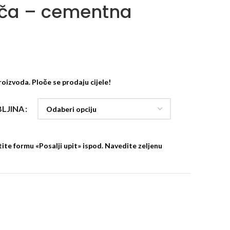
oča – cementna
roizvoda. Ploče se prodaju cijele!
BLJINA
ite formu «Posalji upit» ispod. Navedite zeljenu