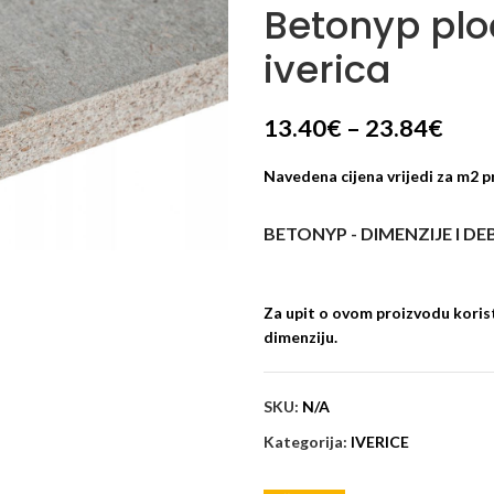
Betonyp pl
iverica
13.40
€
–
23.84
€
Navedena cijena vrijedi za m2 p
BETONYP - DIMENZIJE I DE
Za upit o ovom proizvodu korist
dimenziju.
SKU:
N/A
Kategorija:
IVERICE