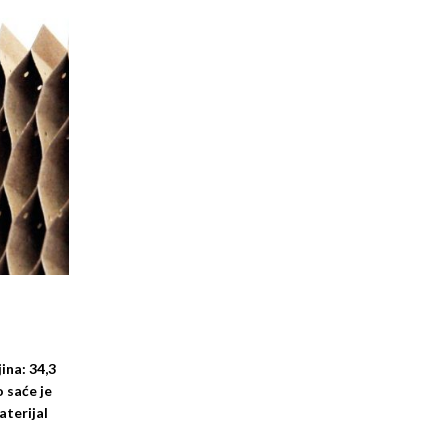
ina: 34,3
 saće je
aterijal