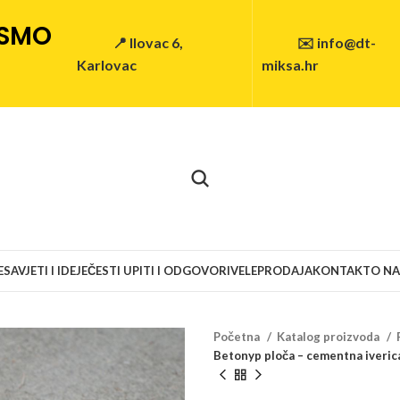
 SMO
📍 Ilovac 6,
✉️ info@dt-
Karlovac
miksa.hr
E
SAVJETI I IDEJE
ČESTI UPITI I ODGOVORI
VELEPRODAJA
KONTAKT
O N
Početna
Katalog proizvoda
Betonyp ploča – cementna iveric