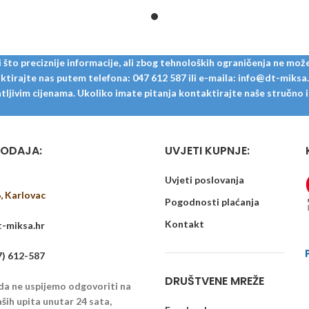
to preciznije informacije, ali zbog tehnoloških ograničenja ne može
tirajte nas putem telefona: 047 612 587 ili e-maila: info@dt-miksa.hr
ljivim cijenama. Ukoliko imate pitanja kontaktirajte naše stručno i u
ODAJA:
UVJETI KUPNJE:
Uvjeti poslovanja
6, Karlovac
Pogodnosti plaćanja
Kontakt
-miksa.hr
7) 612-587
DRUŠTVENE MREŽE
 da ne uspijemo odgovoriti na
ših upita unutar 24 sata,