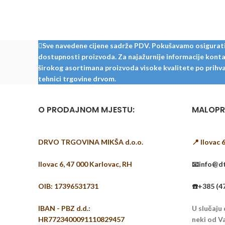
Sve navedene cijene sadrže PDV. Pokušavamo osigurati š
dostupnosti proizvoda. Za najažurnije informacije kontak
širokog asortimana proizvoda visoke kvalitete po prihvat
tehnici trgovine drvom.
O PRODAJNOM MJESTU:
MALOPR
DRVO TRGOVINA MIKŠA d.o.o.
📍 Ilovac 
Ilovac 6, 47 000 Karlovac, RH
📧info@dt
OIB: 17396531731
☎️+385 (4
IBAN - PBZ d.d.:
U slučaju
HR7723400091110829457
neki od Va