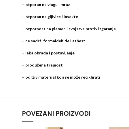
+ otporan na vlagu i mraz
+ otporan na gljivice i insekte
+ otpornost na plamen i svojstva protiv izgaranja
+ ne sadrži formaldehide i azbest
+ laka obrada i postavljanje
+ produžena trajnost
+ održiv materijal koji se može reciklirati
POVEZANI PROIZVODI