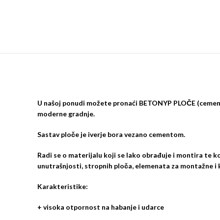
U našoj ponudi možete pronaći BETONYP PLOČE (cementnu i
moderne gradnje.
Sastav ploče je iverje bora vezano cementom.
Radi se o materijalu koji se lako obrađuje i montira te ko
unutrašnjosti, stropnih ploča, elemenata za montažne i
Karakteristike:
+ visoka otpornost na habanje i udarce