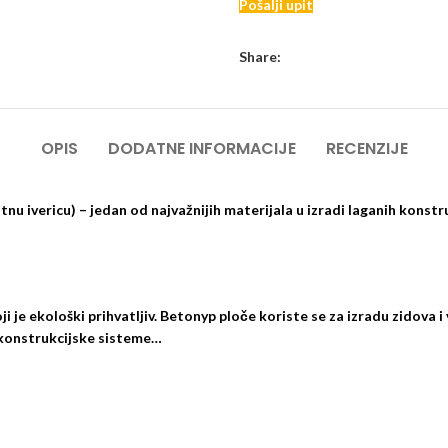
Pošalji upit
Share:
OPIS
DODATNE INFORMACIJE
RECENZIJE
vericu) – jedan od najvažnijih materijala u izradi laganih konstru
ji je ekološki prihvatljiv. Betonyp ploče koriste se za izradu zidova 
 konstrukcijske sisteme…