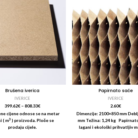
Brušena iverica
Papirnato saće
IVERICE
IVERICE
399.62
€
–
808.33
€
2.60
€
ne cijene odnose se na metar
Dimenzije: 2100×850 mm Deblj
3
i ( m
) proizvoda. Ploče se
mm Težina: 1,24 kg Papirnato
prodaju cijele.
lagani i ekološki prihvatljiv m
koji se