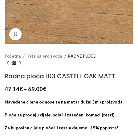
Klikni za veći prikaz
Početna
Katalog proizvoda
RADNE PLOČE
Radna ploča 103 CASTELL OAK MATT
47.14
€
–
69.00
€
Navedene cijene odnose se na metar dužni ( m ) proizvoda.
Ploče se prodaju cijele, pola ili zatečeni komad (restl).
Za kupovinu cijele ploče ili restla dajemo -15% popusta!