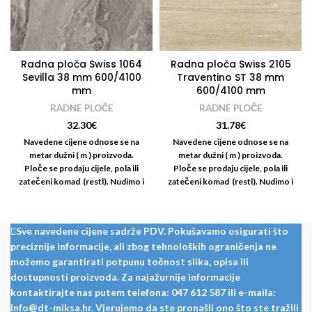
Radna ploča Swiss 1064
Radna ploča Swiss 2105
Sevilla 38 mm 600/4100
Traventino ST 38 mm
mm
600/4100 mm
RADNE PLOČE
RADNE PLOČE
32.30
€
31.78
€
Navedene cijene odnose se na
Navedene cijene odnose se na
metar dužni ( m ) proizvoda.
metar dužni ( m ) proizvoda.
Ploče se prodaju cijele, pola ili
Ploče se prodaju cijele, pola ili
zatečeni komad (restl). Nudimo i
zatečeni komad (restl). Nudimo i
usluge rezanja i kantiranja radnih
usluge rezanja i kantiranja radnih
ploča: Za odgovarajući dekor
ploča: Za odgovarajući dekor
trake za kantiranje molimo vas
trake za kantiranje molimo vas
Sve navedene cijene sadrže PDV. Pokušavamo osigurati što
da se savjetujete s kolegama iz
da se savjetujete s kolegama iz
preciznije informacije, ali zbog tehnoloških ograničenja ne
odjela krojenja.
odjela krojenja.
možemo garantirati potpunu točnost slika, opisa ili
dostupnosti proizvoda. Za najažurnije informacije
kontaktirajte nas putem telefona: 047 612 587 ili e-maila:
info@dt-miksa.hr. Vjerujemo da ste pronašli ono što ste tražili