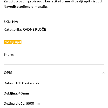
Za upit o ovom proizvodu koristite formu «Posalji upit» ispod.
Navedite zeljenu dimenziju.
SKU:
N/A
Kategorija:
RADNE PLOČE
Pošalji upit
Share:
OPIS
Dekor: 103 Castel oak
Debljina: 40 mm
Dužina ploče: 5500 mm