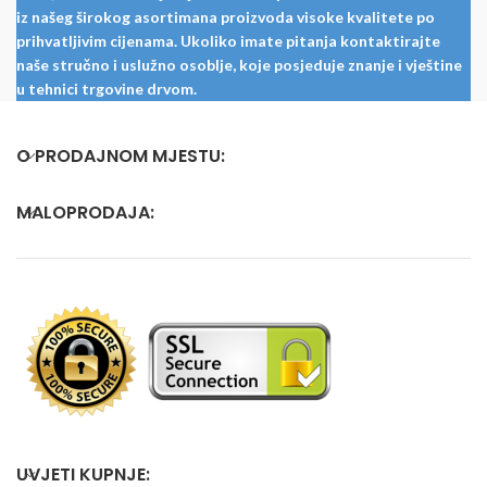
iz našeg širokog asortimana proizvoda visoke kvalitete po
prihvatljivim cijenama. Ukoliko imate pitanja kontaktirajte
naše stručno i uslužno osoblje, koje posjeduje znanje i vještine
u tehnici trgovine drvom.
O PRODAJNOM MJESTU:
MALOPRODAJA:
UVJETI KUPNJE: