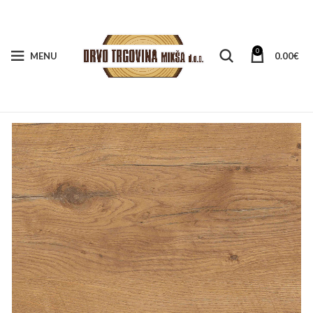
0
MENU
0.00
€