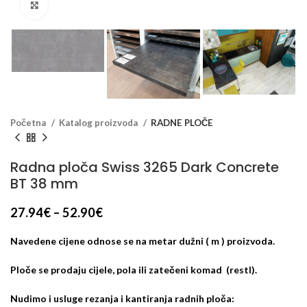
Klikni za veći prikaz
Početna
Katalog proizvoda
RADNE PLOČE
Radna ploča Swiss 3265 Dark Concrete
BT 38 mm
27.94
€
–
52.90
€
Navedene cijene odnose se na metar dužni ( m ) proizvoda.
Ploče se prodaju cijele, pola ili zatečeni komad (restl).
Nudimo i usluge rezanja i kantiranja radnih ploča: