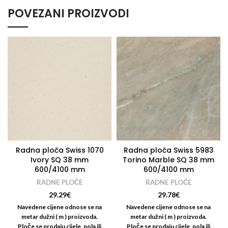
POVEZANI PROIZVODI
Radna ploča Swiss 1070
Radna ploča Swiss 5983
Ivory SQ 38 mm
Torino Marble SQ 38 mm
600/4100 mm
600/4100 mm
RADNE PLOČE
RADNE PLOČE
29.29
€
29.78
€
Navedene cijene odnose se na
Navedene cijene odnose se na
metar dužni ( m ) proizvoda.
metar dužni ( m ) proizvoda.
Ploče se prodaju cijele, pola ili
Ploče se prodaju cijele, pola ili