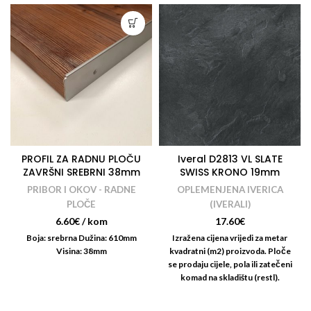
PROFIL ZA RADNU PLOČU
Iveral D2813 VL SLATE
ZAVRŠNI SREBRNI 38mm
SWISS KRONO 19mm
PRIBOR I OKOV - RADNE
OPLEMENJENA IVERICA
PLOČE
(IVERALI)
6.60
€
/ kom
17.60
€
Boja: srebrna Dužina: 610mm
Izražena cijena vrijedi za metar
Visina: 38mm
kvadratni (m2) proizvoda. Ploče
se prodaju cijele, pola ili zatečeni
komad na skladištu (restl).
Nudimo i usluge rezanja i
kantiranja iverala: