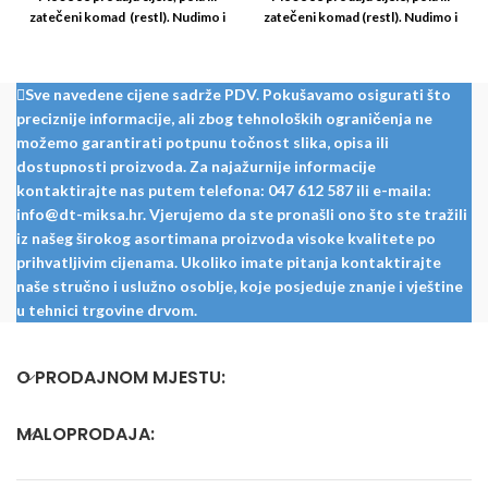
zatečeni komad (restl). Nudimo i
zatečeni komad (restl). Nudimo i
usluge rezanja i kantiranja radnih
usluge rezanja i kantiranja radnih
ploča: Za odgovarajući dekor
ploča: Za odgovarajući dekor
trake za kantiranje molimo vas
trake za kantiranje molimo vas
Sve navedene cijene sadrže PDV. Pokušavamo osigurati što
da se savjetujete s kolegama iz
da se savjetujete s kolegama iz
preciznije informacije, ali zbog tehnoloških ograničenja ne
odjela krojenja.
odjela krojenja.
možemo garantirati potpunu točnost slika, opisa ili
dostupnosti proizvoda. Za najažurnije informacije
kontaktirajte nas putem telefona: 047 612 587 ili e-maila:
info@dt-miksa.hr. Vjerujemo da ste pronašli ono što ste tražili
iz našeg širokog asortimana proizvoda visoke kvalitete po
prihvatljivim cijenama. Ukoliko imate pitanja kontaktirajte
naše stručno i uslužno osoblje, koje posjeduje znanje i vještine
u tehnici trgovine drvom.
O PRODAJNOM MJESTU:
MALOPRODAJA: