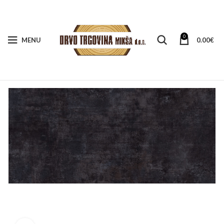
0
MENU
0.00
€