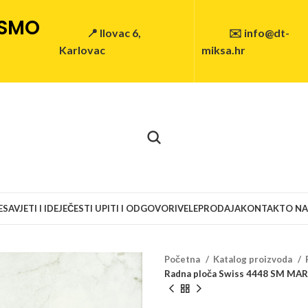
 SMO
📍 Ilovac 6,
✉️ info@dt-
Karlovac
miksa.hr
E
SAVJETI I IDEJE
ČESTI UPITI I ODGOVORI
VELEPRODAJA
KONTAKT
O N
Početna
Katalog proizvoda
Radna ploča Swiss 4448 SM M