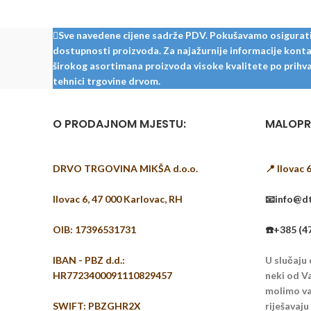
krojenja.
Sve navedene cijene sadrže PDV. Pokušavamo osigurati š
dostupnosti proizvoda. Za najažurnije informacije kontak
širokog asortimana proizvoda visoke kvalitete po prihvat
tehnici trgovine drvom.
O PRODAJNOM MJESTU:
MALOPR
DRVO TRGOVINA MIKŠA d.o.o.
📍 Ilovac 
Ilovac 6, 47 000 Karlovac, RH
📧info@dt
OIB: 17396531731
☎️+385 (4
IBAN - PBZ d.d.:
U slučaju
HR7723400091110829457
neki od Va
molimo vas
SWIFT: PBZGHR2X
riješavaj