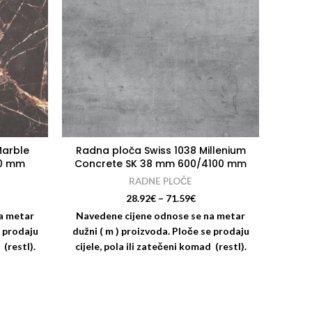
Marble
Radna ploča Swiss 1038 Millenium
Radna
00 mm
Concrete SK 38 mm 600/4100 mm
RADNE PLOČE
28.92
€
–
71.59
€
a metar
Navedene cijene odnose se na metar
Naved
e prodaju
dužni ( m ) proizvoda. Ploče se prodaju
dužni 
 (restl).
cijele, pola ili zatečeni komad (restl).
cijel
tiranja
Nudimo i usluge rezanja i kantiranja
Nudim
i dekor
radnih ploča: Za odgovarajući dekor
radni
as da se
trake za kantiranje molimo vas da se
trake
odjela
savjetujete s kolegama iz odjela
sav