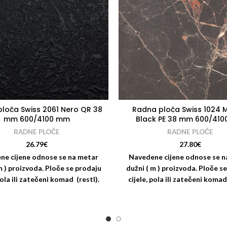
loča Swiss 2061 Nero QR 38
Radna ploča Swiss 1024 
mm 600/4100 mm
Black PE 38 mm 600/41
RADNE PLOČE
RADNE PLOČE
26.79
€
27.80
€
ne cijene odnose se na metar
Navedene cijene odnose se n
m ) proizvoda. Ploče se prodaju
dužni ( m ) proizvoda. Ploče s
pola ili zatečeni komad (restl).
cijele, pola ili zatečeni komad
 i usluge rezanja i kantiranja
Nudimo i usluge rezanja i kan
 ploča: Za odgovarajući dekor
radnih ploča: Za odgovarajuć
a kantiranje molimo vas da se
trake za kantiranje molimo v
tujete s kolegama iz odjela
savjetujete s kolegama iz 