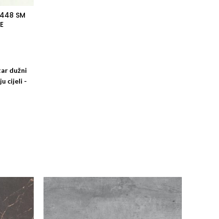
4448 SM
E
tar dužni
 cijeli -