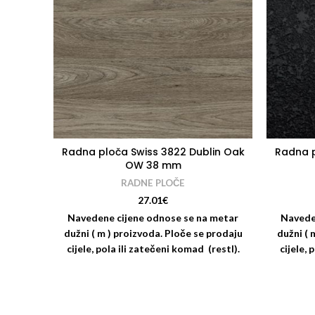
Radna ploča Swiss 3822 Dublin Oak
Radna p
OW 38 mm
RADNE PLOČE
27.01
€
Navedene cijene odnose se na metar
Navede
dužni ( m ) proizvoda. Ploče se prodaju
dužni ( 
cijele, pola ili zatečeni komad (restl).
cijele, 
Nudimo i usluge rezanja i kantiranja
Nudimo
radnih ploča: Za odgovarajući dekor
radnih
trake za kantiranje molimo vas da se
trake z
savjetujete s kolegama iz odjela
savje