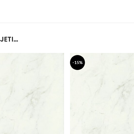
JETI…
-15%