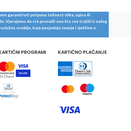
krojenja.
mo garantirati potpunu točnost slika, opisa ili
. Vjerujemo da ste pronašli ono što ste tražili iz našeg
služno osoblje, koje posjeduje znanje i vještine u
KARTIČNI PROGRAMI
KARTIČNO PLAĆANJE