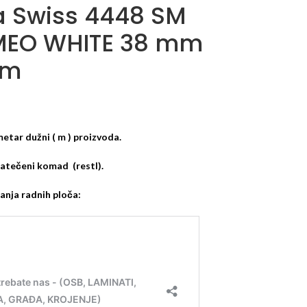
a Swiss 4448 SM
EO WHITE 38 mm
mm
etar dužni ( m ) proizvoda.
 zatečeni komad (restl).
ranja radnih ploča: