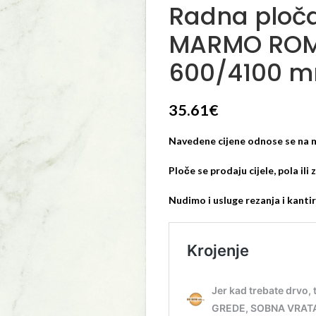
Radna ploč
MARMO ROM
600/4100 
35.61
€
Navedene cijene odnose se na m
Ploče se prodaju cijele, pola ili
Nudimo i usluge rezanja i kanti