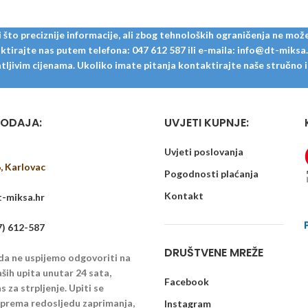
krojenja.
krojenja.
to preciznije informacije, ali zbog tehnoloških ograničenja ne može
tirajte nas putem telefona: 047 612 587 ili e-maila: info@dt-miksa.hr
ljivim cijenama. Ukoliko imate pitanja kontaktirajte naše stručno i u
ODAJA:
UVJETI KUPNJE:
Uvjeti poslovanja
6, Karlovac
Pogodnosti plaćanja
Kontakt
-miksa.hr
7) 612-587
DRUŠTVENE MREŽE
 da ne uspijemo odgovoriti na
ših upita unutar 24 sata,
Facebook
 za strpljenje. Upiti se
u prema redosljedu zaprimanja,
Instagram