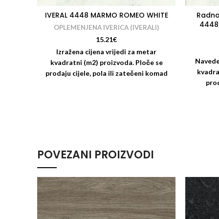
IVERAL 4448 MARMO ROMEO WHITE
Radna
4448
OPLEMENJENA IVERICA (IVERALI)
15.21
€
Izražena cijena vrijedi za metar
Navede
kvadratni (m2) proizvoda. Ploče se
kvadra
prodaju cijele, pola ili zatečeni komad
prod
na skladištu (restl). Nudimo i usluge
(4100x6
rezanja i kantiranja iverala:
odobra
https://www.drvotrgovinamiksa.eu/rezanje-
uslug
kantiranje-kracenje/
POVEZANI PROIZVODI