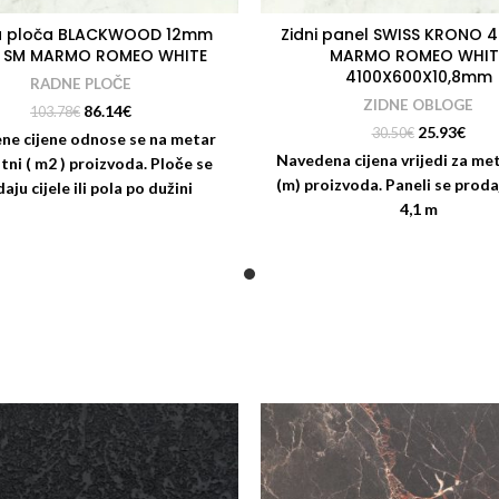
 ploča BLACKWOOD 12mm
Zidni panel SWISS KRONO 
 SM MARMO ROMEO WHITE
MARMO ROMEO WHIT
4100X600X10,8mm
RADNE PLOČE
ZIDNE OBLOGE
86.14
€
103.78
€
25.93
€
30.50
€
ne cijene odnose se na metar
Navedena cijena vrijedi za me
tni ( m2 ) proizvoda. Ploče se
(m) proizvoda. Paneli se prodaju
aju cijele ili pola po dužini
4,1 m
57mm). Za kupnju cijele ploče
vamo -15% popusta. Nudimo i
e rezanja i kantiranja radnih
ploča: