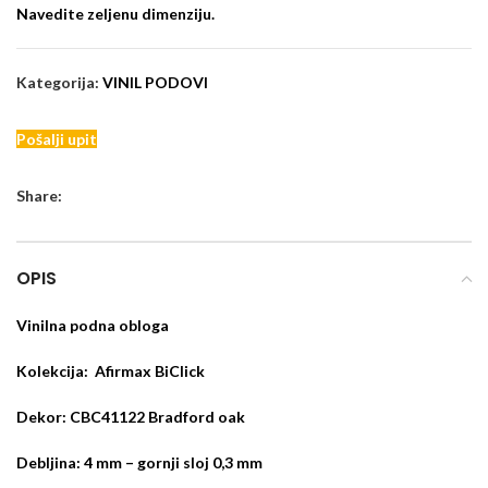
Navedite zeljenu dimenziju.
Kategorija:
VINIL PODOVI
Pošalji upit
Share:
OPIS
Vinilna podna obloga
Kolekcija: Afirmax BiClick
Dekor: CBC41122 Bradford oak
Debljina: 4 mm – gornji sloj 0,3 mm