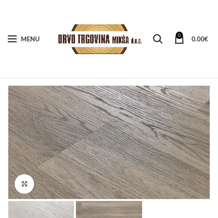
0
MENU
0.00
€
Klikni za veći prikaz