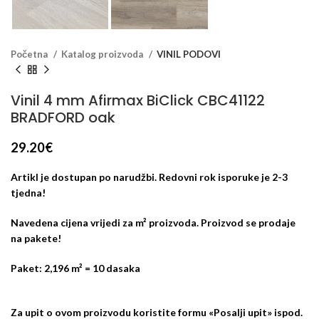
Početna
Katalog proizvoda
VINIL PODOVI
Vinil 4 mm Afirmax BiClick CBC41122
BRADFORD oak
29.20
€
Artikl je dostupan po narudžbi. Redovni rok isporuke je 2-3
tjedna!
Navedena cijena vrijedi za m² proizvoda. Proizvod se prodaje
na pakete!
Paket: 2,196 m² = 10 dasaka
Za upit o ovom proizvodu koristite formu «Posalji upit» ispod.