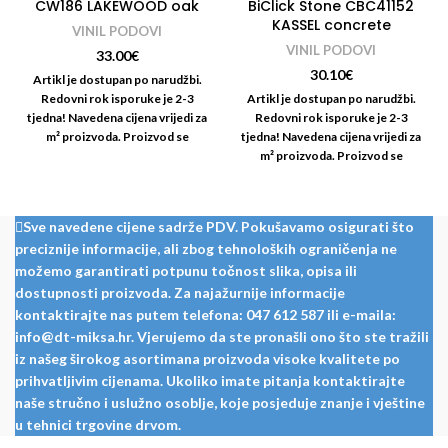
CW186 LAKEWOOD oak
BiClick Stone CBC41152
KASSEL concrete
VINIL PODOVI
VINIL PODOVI
33.00
€
30.10
€
Artikl je dostupan po narudžbi.
Redovni rok isporuke je 2-3
Artikl je dostupan po narudžbi.
tjedna! Navedena cijena vrijedi za
Redovni rok isporuke je 2-3
m² proizvoda. Proizvod se
tjedna! Navedena cijena vrijedi za
prodaje na pakete! Paket: 2,235
m² proizvoda. Proizvod se
m²
prodaje na pakete! Paket: 1,86
m²
Sve navedene cijene sadrže PDV. Pokušavamo osigurati što
preciznije informacije, ali zbog tehnoloških ograničenja ne
možemo garantirati potpunu točnost slika, opisa ili
dostupnosti proizvoda. Za najažurnije informacije
kontaktirajte nas putem telefona: 047 612 587 ili e-maila:
info@dt-miksa.hr. Vjerujemo da ste pronašli ono što ste tražili
iz našeg širokog asortimana proizvoda visoke kvalitete po
prihvatljivim cijenama. Ukoliko imate pitanja kontaktirajte
naše stručno i uslužno osoblje, koje posjeduje znanje i vještine
u tehnici trgovine drvom.