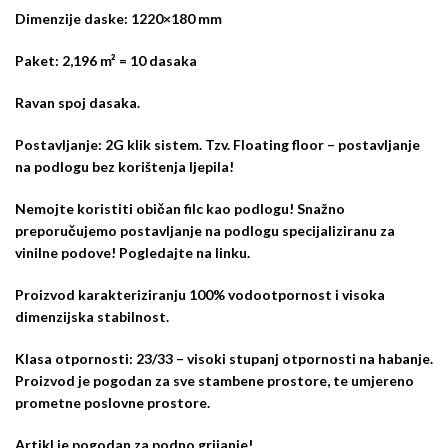
Dimenzije daske: 1220×180 mm
Paket: 2,196 m² = 10 dasaka
Ravan spoj dasaka.
Postavljanje: 2G klik sistem. Tzv. Floating floor – postavljanje
na podlogu bez korištenja ljepila!
Nemojte koristiti običan filc kao podlogu! Snažno
preporučujemo postavljanje na podlogu specijaliziranu za
vinilne podove! Pogledajte na
linku
.
Proizvod karakteriziranju 100% vodootpornost i visoka
dimenzijska stabilnost.
Klasa otpornosti: 23/33 – visoki stupanj otpornosti na habanje.
Proizvod je pogodan za sve stambene prostore, te umjereno
prometne poslovne prostore.
Artikl je pogodan za podno grijanje!