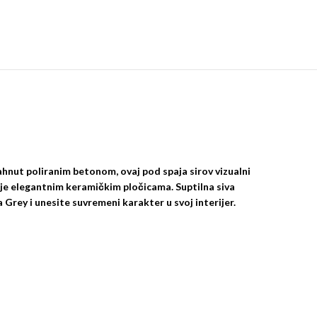
dahnut poliranim betonom, ovaj pod spaja sirov vizualni
kuje elegantnim keramičkim pločicama. Suptilna siva
 Grey
i unesite suvremeni karakter u svoj interijer.