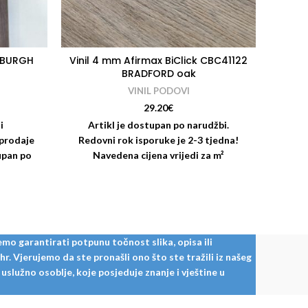
TSBURGH
Vinil 4 mm Afirmax BiClick CBC41122
V
BRADFORD oak
VINIL PODOVI
29.20
€
i
Artikl je dostupan po narudžbi.
Ar
 prodaje
Redovni rok isporuke je 2-3 tjedna!
Redo
upan po
Navedena cijena vrijedi za m²
N
2.211 m2
proizvoda. Proizvod se prodaje na
pro
 diljem
pakete! Paket: 2,196 m² = 10 dasaka
pake
na upit!
mo garantirati potpunu točnost slika, opisa ili
. Vjerujemo da ste pronašli ono što ste tražili iz našeg
služno osoblje, koje posjeduje znanje i vještine u