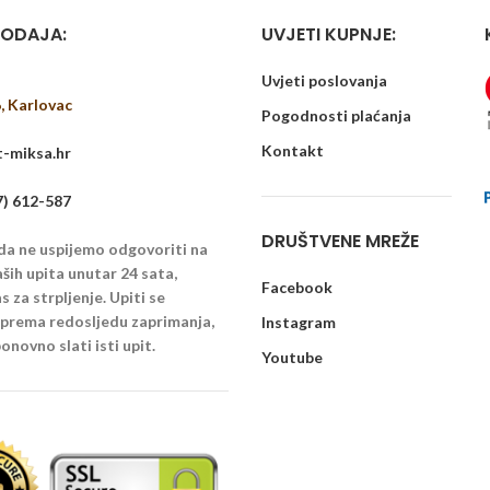
ODAJA:
UVJETI KUPNJE:
Uvjeti poslovanja
6, Karlovac
Pogodnosti plaćanja
Kontakt
-miksa.hr
7) 612-587
DRUŠTVENE MREŽE
 da ne uspijemo odgovoriti na
ših upita unutar 24 sata,
Facebook
 za strpljenje. Upiti se
u prema redosljedu zaprimanja,
Instagram
onovno slati isti upit.
Youtube