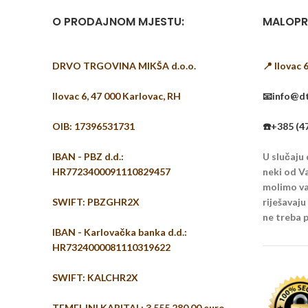
O PRODAJNOM MJESTU:
MALOPR
DRVO TRGOVINA MIKŠA d.o.o.
📍 Ilovac 
Ilovac 6, 47 000 Karlovac, RH
📧info@dt
OIB: 17396531731
☎️+385 (4
IBAN - PBZ d.d.:
U slučaju
HR7723400091110829457
neki od Va
molimo vas
SWIFT: PBZGHR2X
riješavaj
ne treba p
IBAN - Karlovačka banka d.d.:
HR7324000081110319622
SWIFT: KALCHR2X
TEMELJNI KAPITAL: 3.555.280,00 euro