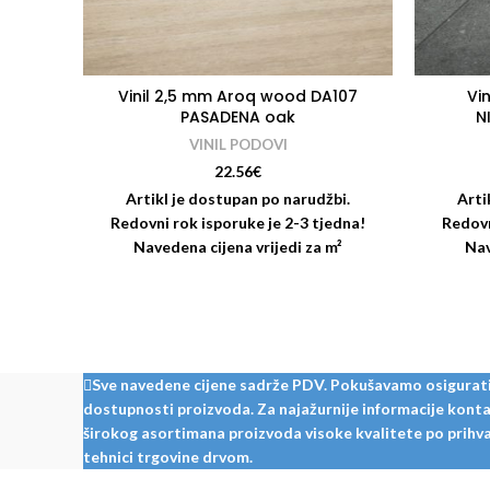
Vinil 2,5 mm Aroq wood DA107
Vi
PASADENA oak
N
VINIL PODOVI
22.56
€
Artikl je dostupan po narudžbi.
Arti
Redovni rok isporuke je 2-3 tjedna!
Redovn
Navedena cijena vrijedi za m²
Nav
proizvoda. Proizvod se prodaje na
proiz
pakete! Paket: 2,779 m² = 20 dasaka
pakete
Sve navedene cijene sadrže PDV. Pokušavamo osigurati š
dostupnosti proizvoda. Za najažurnije informacije kontak
širokog asortimana proizvoda visoke kvalitete po prihvat
tehnici trgovine drvom.