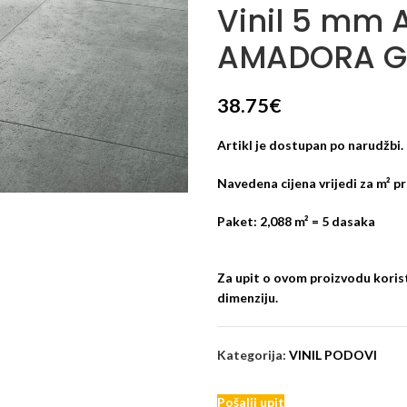
Vinil 5 mm
AMADORA G
38.75
€
Artikl je dostupan po narudžbi.
Navedena cijena vrijedi za m² p
Paket: 2,088 m² = 5 dasaka
Za upit o ovom proizvodu korist
dimenziju.
Kategorija:
VINIL PODOVI
Pošalji upit