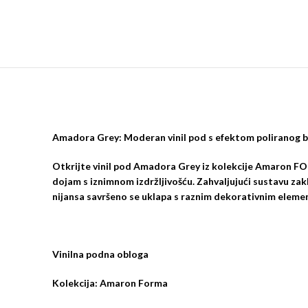
Amadora Grey: Moderan vinil pod s efektom poliranog 
Otkrijte vinil pod
Amadora Grey
iz kolekcije
Amaron F
dojam s iznimnom izdržljivošću. Zahvaljujući sustavu za
nijansa savršeno se uklapa s raznim dekorativnim elemen
Vinilna podna obloga
Kolekcija: Amaron Forma