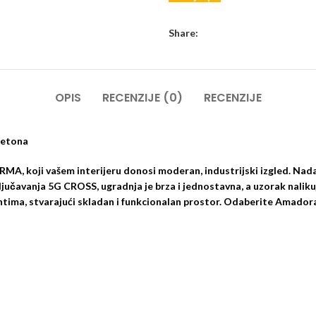
Share:
OPIS
RECENZIJE (0)
RECENZIJE
betona
ORMA
, koji vašem interijeru donosi moderan, industrijski izgled. Na
ključavanja
5G CROSS
, ugradnja je brza i jednostavna, a uzorak nali
tima, stvarajući skladan i funkcionalan prostor. Odaberite
Amadora