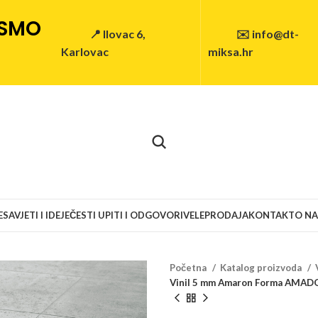
 SMO
📍 Ilovac 6,
✉️ info@dt-
Karlovac
miksa.hr
E
SAVJETI I IDEJE
ČESTI UPITI I ODGOVORI
VELEPRODAJA
KONTAKT
O N
Početna
Katalog proizvoda
Vinil 5 mm Amaron Forma AMA