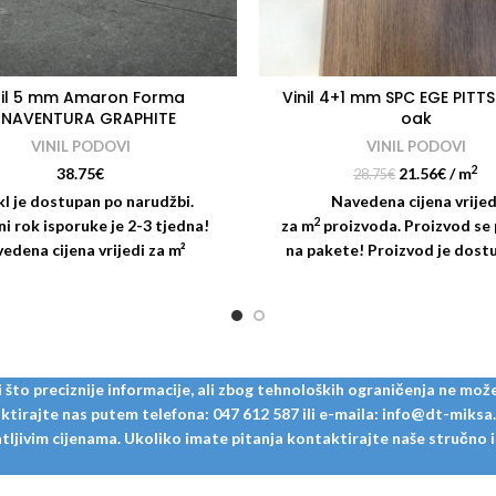
nil 5 mm Amaron Forma
Vinil 4+1 mm SPC EGE PIT
INAVENTURA GRAPHITE
oak
VINIL PODOVI
VINIL PODOVI
2
38.75
€
21.56
€
/ m
28.75
€
kl je dostupan po narudžbi.
Navedena cijena vrijed
2
i rok isporuke je 2-3 tjedna!
za m
proizvoda. Proizvod se
edena cijena vrijedi za m²
na pakete! Proizvod je dost
voda. Proizvod se prodaje na
narudžbi! Paket: 10 dasaka = 
! Paket: 2,088 m² = 5 dasaka
Za vinile je moguća dostava
Hrvatske! Cijena dostave je 
to preciznije informacije, ali zbog tehnoloških ograničenja ne može
tirajte nas putem telefona: 047 612 587 ili e-maila: info@dt-miksa.hr
ljivim cijenama. Ukoliko imate pitanja kontaktirajte naše stručno i u