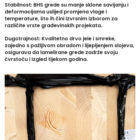
Stabilnost: BHS grede su manje sklone savijanju i
deformacijama uslijed promjena vlage i
temperature, što ih čini izvrsnim izborom za
različite vrste građevinskih projekata.
Dugotrajnost: Kvalitetno drvo jele i smreke,
zajedno s pažljivom obradom i lijepljenjem slojeva,
osigurava da lamelirane grede zadrže svoju
čvrstoću i izgled tijekom godina.