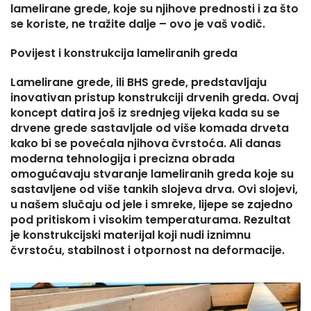
lamelirane grede, koje su njihove prednosti i za što
se koriste, ne tražite dalje – ovo je vaš vodič.
Povijest i konstrukcija lameliranih greda
Lamelirane grede, ili BHS grede, predstavljaju
inovativan pristup konstrukciji drvenih greda. Ovaj
koncept datira još iz srednjeg vijeka kada su se
drvene grede sastavljale od više komada drveta
kako bi se povećala njihova čvrstoća. Ali danas
moderna tehnologija i precizna obrada
omogućavaju stvaranje lameliranih greda koje su
sastavljene od više tankih slojeva drva. Ovi slojevi,
u našem slučaju od jele i smreke, lijepe se zajedno
pod pritiskom i visokim temperaturama. Rezultat
je konstrukcijski materijal koji nudi iznimnu
čvrstoću, stabilnost i otpornost na deformacije.