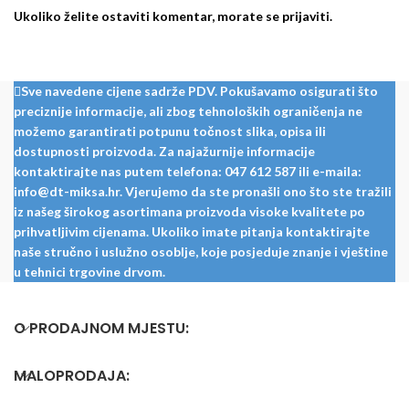
Ukoliko želite ostaviti komentar, morate se
prijaviti
.
Sve navedene cijene sadrže PDV. Pokušavamo osigurati što
preciznije informacije, ali zbog tehnoloških ograničenja ne
možemo garantirati potpunu točnost slika, opisa ili
dostupnosti proizvoda. Za najažurnije informacije
kontaktirajte nas putem telefona: 047 612 587 ili e-maila:
info@dt-miksa.hr. Vjerujemo da ste pronašli ono što ste tražili
iz našeg širokog asortimana proizvoda visoke kvalitete po
prihvatljivim cijenama. Ukoliko imate pitanja kontaktirajte
naše stručno i uslužno osoblje, koje posjeduje znanje i vještine
u tehnici trgovine drvom.
O PRODAJNOM MJESTU:
MALOPRODAJA: