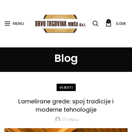
0
MENU
0.00
€
Blog
VIJESTI
Lamelirane grede: spoj tradicije i
moderne tehnologije
DT Mikša