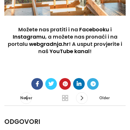
Možete nas pratiti i na
Facebooku
i
Instagramu
, a možete nas pronaći i na
portalu
webgradnja.hr
! A usput provjerite i
naš
YouTube kanal
!
Newer
Older
ODGOVORI