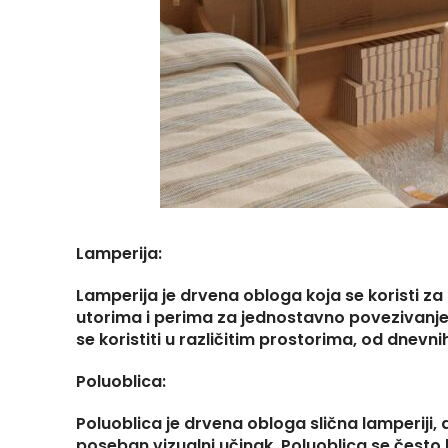
Lamperija:
Lamperija je drvena obloga koja se koristi za
utorima i perima za jednostavno povezivanje. 
se koristiti u različitim prostorima, od dnevn
Poluoblica:
Poluoblica je drvena obloga slična lamperiji, a
poseban vizualni učinak. Poluoblica se često 