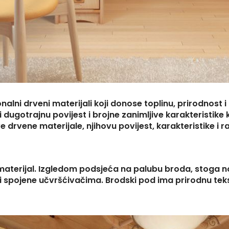
onalni drveni materijali koji donose toplinu, prirodnost
i dugotrajnu povijest i brojne zanimljive karakteristik
 drvene materijale, njihovu povijest, karakteristike i r
i materijal. Izgledom podsjeća na palubu broda, stoga no
 i spojene učvršćivačima. Brodski pod ima prirodnu tekst