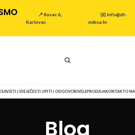
 SMO
📍 Ilovac 6,
✉️ info@dt-
Karlovac
miksa.hr
E
SAVJETI I IDEJE
ČESTI UPITI I ODGOVORI
VELEPRODAJA
KONTAKT
O N
Blog