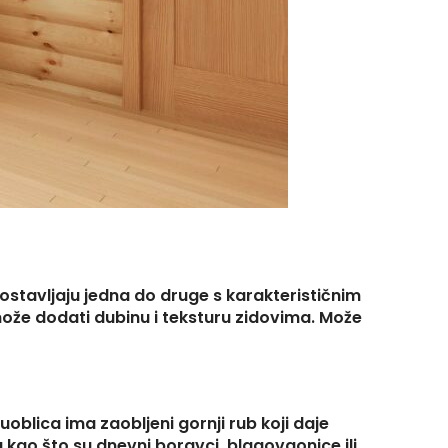
postavljaju jedna do druge s karakterističnim
 može dodati dubinu i teksturu zidovima. Može
luoblica ima zaobljeni gornji rub koji daje
 kao što su dnevni boravci, blagovaonice ili