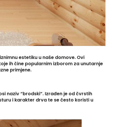
 i iznimnu estetiku u naše domove. Ovi
e koje ih čine popularnim izborom za unutarnje
azne primjene.
si naziv “brodski”. Izrađen je od čvrstih
uru i karakter drva te se često koristi u