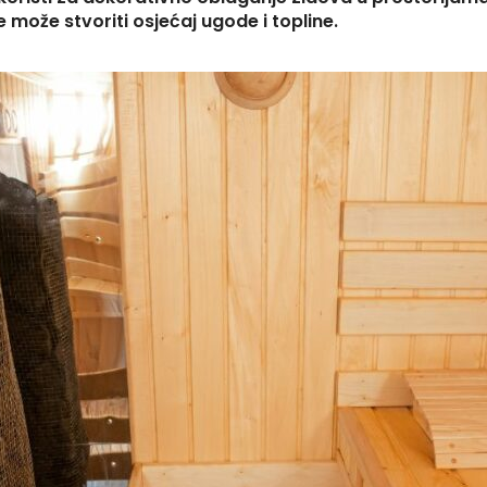
e može stvoriti osjećaj ugode i topline.