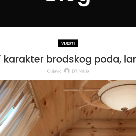
VIJESTI
 i karakter brodskog poda, la
Objavio
DT Mikša