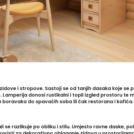
 zidove i stropove. Sastoji se od tanjih dasaka koje se 
Lamperija donosi rustikalni i topli izgled prostoru te
ih boravaka do spavaćih soba ili čak restorana i kafića.
li se razlikuje po obliku i stilu. Umjesto ravne daske, po
koristi za dekorativno oblaganje zidova u prostorijama