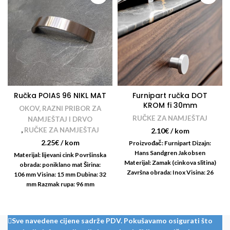
Ručka POIAS 96 NIKL MAT
Furnipart ručka DOT
KROM fi 30mm
OKOV, RAZNI PRIBOR ZA
RUČKE ZA NAMJEŠTAJ
NAMJEŠTAJ I DRVO
,
RUČKE ZA NAMJEŠTAJ
2.10
€
/ kom
2.25
€
/ kom
Proizvođač: Furnipart Dizajn:
Hans Sandgren Jakobsen
Materijal: lijevani cink Površinska
Materijal: Zamak (cinkova slitina)
obrada: poniklano mat Širina:
Završna obrada: Inox Visina: 26
106 mm Visina: 15 mm Dubina: 32
mm Promjer: 30 mm
mm Razmak rupa: 96 mm
Sve navedene cijene sadrže PDV. Pokušavamo osigurati što