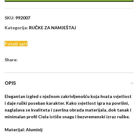
SKU:
992007
Kategorija:
RUČKE ZA NAMJEŠTAJ
Pošalji upit
Share:
OPIS
Elegantan izgled s nježnom zakrivljenošću koja hvata svjetlost
i daje ručki poseban karakter. Kako svjetlost igra na površini,
naglašava se kvaliteta i završna obrada materijala, dok tanak i
minimalan profil Ciela ističe snagu i bezvremenski izraz ručke.
Materijal: Aluminij