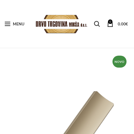
0
MENU
0.00
€
NOVO