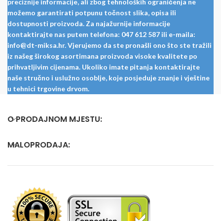
preciznije informacije, ali zbog tehnoloških ograničenja ne
možemo garantirati potpunu točnost slika, opisa ili
dostupnosti proizvoda. Za najažurnije informacije
kontaktirajte nas putem telefona: 047 612 587 ili e-maila:
info@dt-miksa.hr. Vjerujemo da ste pronašli ono što ste tražili
iz našeg širokog asortimana proizvoda visoke kvalitete po
prihvatljivim cijenama. Ukoliko imate pitanja kontaktirajte
naše stručno i uslužno osoblje, koje posjeduje znanje i vještine
u tehnici trgovine drvom.
O PRODAJNOM MJESTU:
MALOPRODAJA: