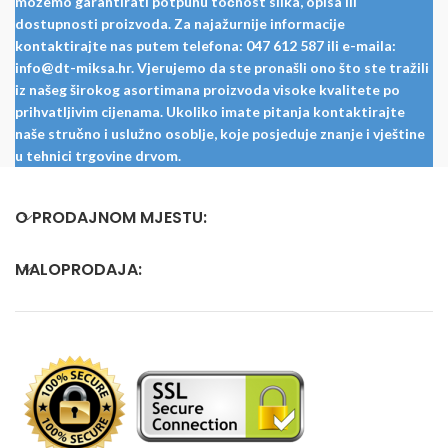
možemo garantirati potpunu točnost slika, opisa ili
dostupnosti proizvoda. Za najažurnije informacije
kontaktirajte nas putem telefona: 047 612 587 ili e-maila:
info@dt-miksa.hr. Vjerujemo da ste pronašli ono što ste tražili
iz našeg širokog asortimana proizvoda visoke kvalitete po
prihvatljivim cijenama. Ukoliko imate pitanja kontaktirajte
naše stručno i uslužno osoblje, koje posjeduje znanje i vještine
u tehnici trgovine drvom.
O PRODAJNOM MJESTU:
MALOPRODAJA: