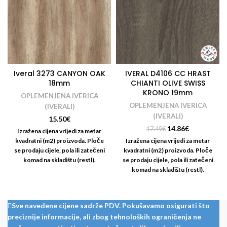
Iveral 3273 CANYON OAK
IVERAL D4106 CC HRAST
18mm
CHIANTI OLIVE SWISS
KRONO 19mm
OPLEMENJENA IVERICA
OPLEMENJENA IVERICA
(IVERALI)
(IVERALI)
15.50
€
14.86
€
17.49
€
Izražena cijena vrijedi za metar
kvadratni (m2) proizvoda. Ploče
Izražena cijena vrijedi za metar
se prodaju cijele, pola ili zatečeni
kvadratni (m2) proizvoda. Ploče
komad na skladištu (restl).
se prodaju cijele, pola ili zatečeni
Nudimo i usluge rezanja i
komad na skladištu (restl).
kantiranja iverala:
Nudimo i usluge rezanja i
kantiranja iverala:
Sve navedene cijene sadrže PDV. Pokušavamo osigurati što
preciznije informacije, ali zbog tehnoloških ograničenja ne