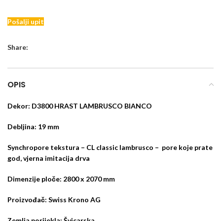
Pošalji upit
Share:
OPIS
Dekor: D3800 HRAST LAMBRUSCO BIANCO
Debljina: 19 mm
Synchropore tekstura – CL classic lambrusco – pore koje prate
god, vjerna imitacija drva
Dimenzije ploče: 2800 x 2070 mm
Proizvođač: Swiss Krono AG
Zemlja porijekla: Švicarska