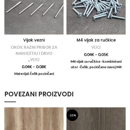
Vijak vezni
M4 vijak za ručkice
OKOV, RAZNI PRIBOR ZA
VIJCI
NAMJEŠTAJ I DRVO
0.04
€
–
0.05
€
,
VIJCI
M4 vijak za ručkice -kombinirani
0.04
€
–
0.08
€
utor -čelik, pocinčano navoj M4
Materijal: čelik pocinčani
POVEZANI PROIZVODI
-15%