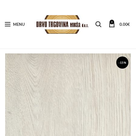
0
MENU
0.00
€
-15%