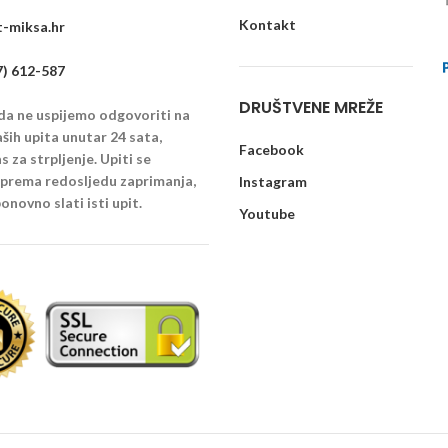
Kontakt
-miksa.hr
7) 612-587
DRUŠTVENE MREŽE
 da ne uspijemo odgovoriti na
ših upita unutar 24 sata,
Facebook
 za strpljenje. Upiti se
u prema redosljedu zaprimanja,
Instagram
onovno slati isti upit.
Youtube