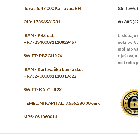
Ilovac 6, 47 000 Karlovac, RH
📧info@dt
OIB: 17396531731
☎️+385 (4
IBAN - PBZ d.d.:
U slučaju
HR7723400091110829457
neki od Va
molimo vas
SWIFT: PBZGHR2X
riješavaj
ne treba p
IBAN - Karlovačka banka d.d.:
HR7324000081110319622
SWIFT: KALCHR2X
TEMELJNI KAPITAL: 3.555.280,00 euro
MBS: 081060014