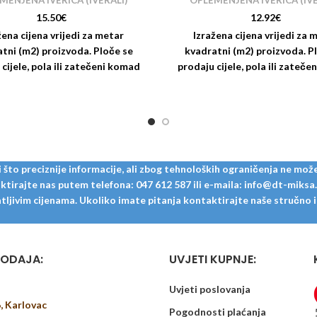
MENJENA IVERICA (IVERALI)
OPLEMENJENA IVERICA (IVE
15.50
€
12.92
€
žena cijena vrijedi za metar
Izražena cijena vrijedi za 
tni (m2) proizvoda. Ploče se
kvadratni (m2) proizvoda. P
cijele, pola ili zatečeni komad
prodaju cijele, pola ili zateč
dištu (restl). Nudimo i usluge
na skladištu (restl). Nudimo 
zanja i kantiranja iverala:
rezanja i kantiranja ivera
to preciznije informacije, ali zbog tehnoloških ograničenja ne može
tirajte nas putem telefona: 047 612 587 ili e-maila: info@dt-miksa.hr
ljivim cijenama. Ukoliko imate pitanja kontaktirajte naše stručno i u
ODAJA:
UVJETI KUPNJE:
Uvjeti poslovanja
6, Karlovac
Pogodnosti plaćanja