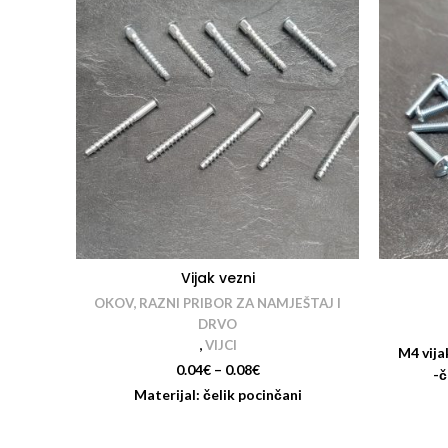
Vijak vezni
OKOV, RAZNI PRIBOR ZA NAMJEŠTAJ I
DRVO
,
VIJCI
M4 vija
0.04
€
–
0.08
€
-č
Materijal: čelik pocinčani