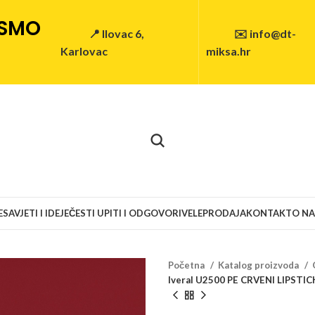
 SMO
📍 Ilovac 6,
✉️ info@dt-
Karlovac
miksa.hr
E
SAVJETI I IDEJE
ČESTI UPITI I ODGOVORI
VELEPRODAJA
KONTAKT
O N
Početna
Katalog proizvoda
Iveral U2500 PE CRVENI LIPST