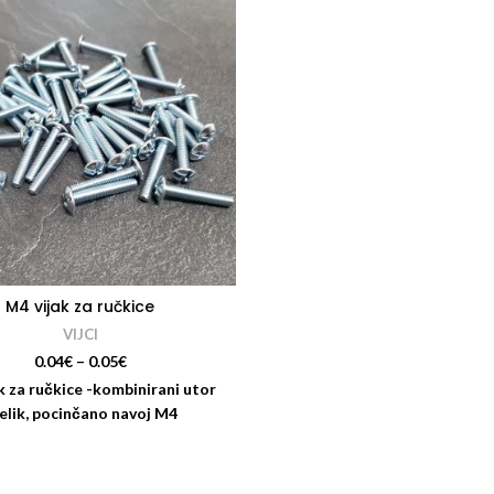
M4 vijak za ručkice
VIJCI
0.04
€
–
0.05
€
k za ručkice -kombinirani utor
elik, pocinčano navoj M4