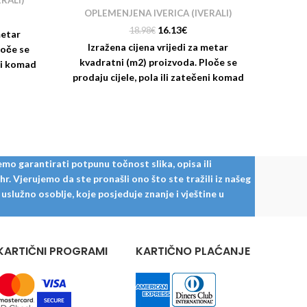
RALI)
OP
OPLEMENJENA IVERICA (IVERALI)
16.13
€
18.98
€
metar
Iz
Izražena cijena vrijedi za metar
loče se
kvad
kvadratni (m2) proizvoda. Ploče se
eni komad
prodaj
prodaju cijele, pola ili zatečeni komad
i usluge
na sk
na skladištu (restl). Nudimo i usluge
la:
rezanja i kantiranja iverala:
https:
mo garantirati potpunu točnost slika, opisa ili
. Vjerujemo da ste pronašli ono što ste tražili iz našeg
služno osoblje, koje posjeduje znanje i vještine u
KARTIČNI PROGRAMI
KARTIČNO PLAĆANJE