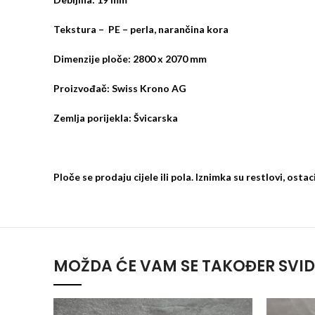
Tekstura – PE – perla, narančina kora
Dimenzije ploče: 2800 x 2070 mm
Proizvođač: Swiss Krono AG
Zemlja porijekla: Švicarska
Ploče se prodaju cijele ili pola. Iznimka su restlovi, osta
MOŽDA ĆE VAM SE TAKOĐER SVID