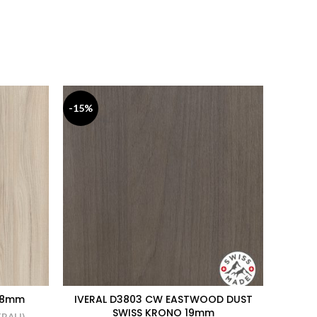
-15%
 18mm
IVERAL D3803 CW EASTWOOD DUST
IVER
SWISS KRONO 19mm