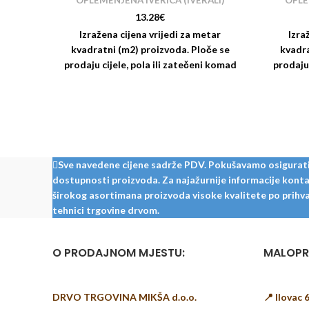
OPLEMENJENA IVERICA (IVERALI)
OPLE
13.28
€
Izražena cijena vrijedi za metar
Izra
kvadratni (m2) proizvoda. Ploče se
kvadra
prodaju cijele, pola ili zatečeni komad
prodaju 
na skladištu (restl). Nudimo i usluge
na skla
rezanja i kantiranja iverala:
re
Sve navedene cijene sadrže PDV. Pokušavamo osigurati š
dostupnosti proizvoda. Za najažurnije informacije kontak
širokog asortimana proizvoda visoke kvalitete po prihvat
tehnici trgovine drvom.
O PRODAJNOM MJESTU:
MALOPR
DRVO TRGOVINA MIKŠA d.o.o.
📍 Ilovac 