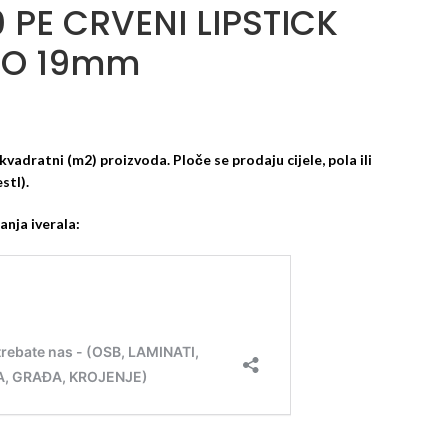
0 PE CRVENI LIPSTICK
NO 19mm
kvadratni (m2) proizvoda. Ploče se prodaju cijele, pola ili
stl).
anja iverala: