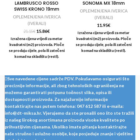
LAMBRUSCO ROSSO
SONOMA MX 18mm
SWISS KRONO 19mm
OPLEMENJENA IVERICA
OPLEMENJENA IVERICA
(IVERALI)
(IVERALI)
11.95
€
15.86
€
21.15
€
Izražena cijena vrijedi za metar
Izražena cijena vrijedi za metar
kvadratni (m2) proizvoda. Ploče
kvadratni (m2) proizvoda. Ploče
se prodaju cijele, pola ili zatečeni
se prodaju cijele, pola ili zatečeni
komad na skladištu (restl).
komad na skladištu (restl).
Nudimo i usluge rezanja i
Nudimo i usluge rezanja i
kantiranja iverala:
kantiranja iverala:
https://www.drvotrgovinamiksa.eu/r
kantiranje-kracenje/
Sve navedene cijene sadrže PDV. Pokušavamo osigurati što
preciznije informacije, ali zbog tehnoloških ograničenja ne
možemo garantirati potpunu točnost slika, opisa ili
dostupnosti proizvoda. Za najažurnije informacije
kontaktirajte nas putem telefona: 047 612 587 ili e-maila:
info@dt-miksa.hr. Vjerujemo da ste pronašli ono što ste tražili
iz našeg širokog asortimana proizvoda visoke kvalitete po
prihvatljivim cijenama. Ukoliko imate pitanja kontaktirajte
naše stručno i uslužno osoblje, koje posjeduje znanje i vještine