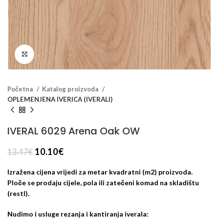
Klikni za veći prikaz
Početna
Katalog proizvoda
OPLEMENJENA IVERICA (IVERALI)
IVERAL 6029 Arena Oak OW
10.10
€
13.47
€
Izražena cijena vrijedi za metar kvadratni (m2) proizvoda.
Ploče se prodaju cijele, pola ili zatečeni komad na skladištu
(restl).
Nudimo i usluge rezanja i kantiranja iverala: