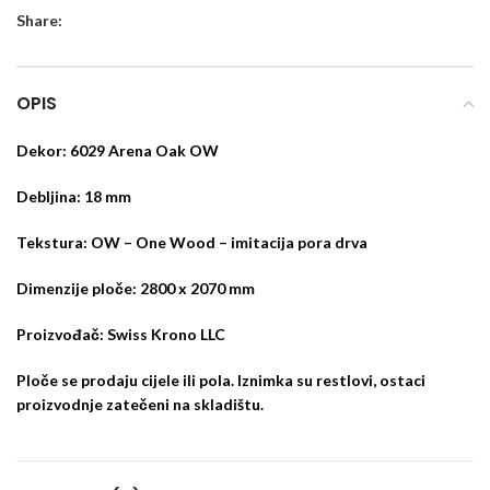
Share:
OPIS
Dekor: 6029 Arena Oak OW
Debljina: 18 mm
Tekstura: OW – One Wood – imitacija pora drva
Dimenzije ploče: 2800 x 2070 mm
Proizvođač: Swiss Krono LLC
Ploče se prodaju cijele ili pola. Iznimka su restlovi, ostaci
proizvodnje zatečeni na skladištu.