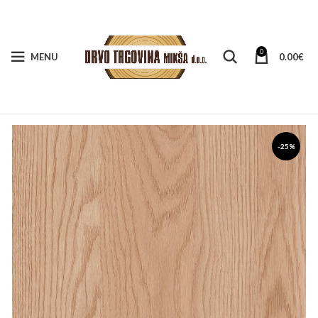
0
MENU
0.00
€
-25%