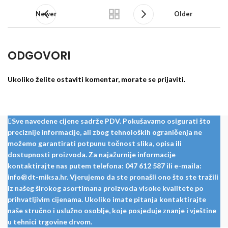
Newer
Older
ODGOVORI
Ukoliko želite ostaviti komentar, morate se
prijaviti
.
Sve navedene cijene sadrže PDV. Pokušavamo osigurati što
preciznije informacije, ali zbog tehnoloških ograničenja ne
možemo garantirati potpunu točnost slika, opisa ili
dostupnosti proizvoda. Za najažurnije informacije
kontaktirajte nas putem telefona: 047 612 587 ili e-maila:
info@dt-miksa.hr. Vjerujemo da ste pronašli ono što ste tražili
iz našeg širokog asortimana proizvoda visoke kvalitete po
prihvatljivim cijenama. Ukoliko imate pitanja kontaktirajte
naše stručno i uslužno osoblje, koje posjeduje znanje i vještine
u tehnici trgovine drvom.