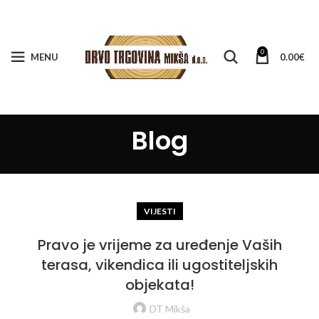
0
MENU
0.00
€
Blog
VIJESTI
Pravo je vrijeme za uređenje Vaših
terasa, vikendica ili ugostiteljskih
objekata!
DT Mikša