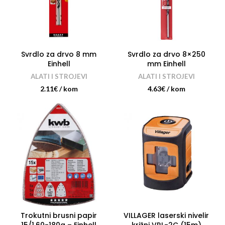
Svrdlo za drvo 8 mm
Svrdlo za drvo 8×250
Einhell
mm Einhell
ALATI I STROJEVI
ALATI I STROJEVI
2.11
€
/ kom
4.63
€
/ kom
Trokutni brusni papir
VILLAGER laserski nivelir