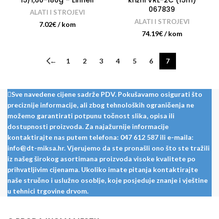
15/1,60-180g – Einhell
križni VRL-2C (15m)
067839
ALATI I STROJEVI
ALATI I STROJEVI
7.02
€
/ kom
74.19
€
/ kom
←
1
2
3
4
5
6
7
Sve navedene cijene sadrže PDV. Pokušavamo osigurati što
preciznije informacije, ali zbog tehnoloških ograničenja ne
možemo garantirati potpunu točnost slika, opisa ili
dostupnosti proizvoda. Za najažurnije informacije
kontaktirajte nas putem telefona: 047 612 587 ili e-maila:
info@dt-miksa.hr. Vjerujemo da ste pronašli ono što ste tražili
iz našeg širokog asortimana proizvoda visoke kvalitete po
prihvatljivim cijenama. Ukoliko imate pitanja kontaktirajte
naše stručno i uslužno osoblje, koje posjeduje znanje i vještine
u tehnici trgovine drvom.