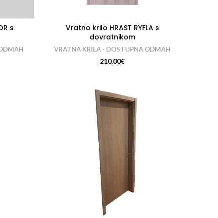
OR s
Vratno krilo HRAST RYFLA s
dovratnikom
 ODMAH
VRATNA KRILA - DOSTUPNA ODMAH
210.00
€