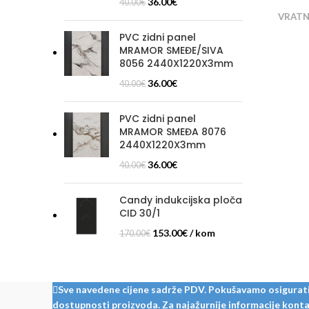
36.00
€
40.00
€
VRATN
PVC zidni panel
MRAMOR SMEĐE/SIVA
8056 2440X1220X3mm
36.00
€
40.00
€
PVC zidni panel
MRAMOR SMEĐA 8076
2440X1220X3mm
36.00
€
40.00
€
Candy indukcijska ploča
CID 30/1
153.00
€
/ kom
170.00
€
Sve navedene cijene sadrže PDV. Pokušavamo osigurati š
dostupnosti proizvoda. Za najažurnije informacije kontak