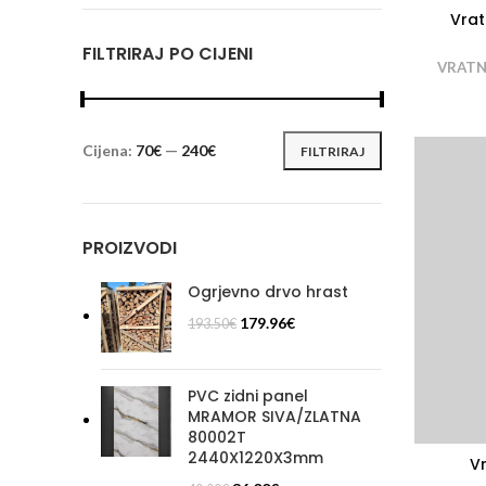
Vrat
FILTRIRAJ PO CIJENI
VRATN
Cijena:
70€
—
240€
FILTRIRAJ
Min
Maks
cijena
cijena
PROIZVODI
Ogrjevno drvo hrast
179.96
€
193.50
€
PVC zidni panel
MRAMOR SIVA/ZLATNA
80002T
2440X1220X3mm
Vr