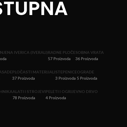
STUPNA
JENA IVERICA (IVERALI)
RADNE PLOČE
SOBNA VRATA
voda
57 Proizvoda
36 Proizvoda
ASADE
PLOČASTI MATERIJALI
STEPENICE
OGRADE
a
37 Proizvoda
3 Proizvoda
5 Proizvoda
HNIKA
ALATI I STROJEVI
PELETI I OGRIJEVNO DRVO
78 Proizvoda
4 Proizvoda