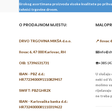
širokog asortimana proizvoda visoke kvalitete po prihvat
tehnici trgovine drvom.
O PRODAJNOM MJESTU:
MALOPR
DRVO TRGOVINA MIKŠA d.o.o.
📍 Ilovac 
Ilovac 6, 47 000 Karlovac, RH
📧info@dt
OIB: 17396531731
☎️+385 (4
IBAN - PBZ d.d.:
U slučaju
HR7723400091110829457
neki od Va
molimo vas
SWIFT: PBZGHR2X
riješavaj
ne treba p
IBAN - Karlovačka banka d.d.:
HR7324000081110319622