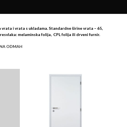
a vrata i vrata s ukladama. Standardne širine vrata – 65,
esvlaka: melaminska folija, CPL folija ili drveni furnir.
PNA ODMAH