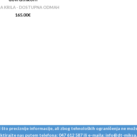
A KRILA - DOSTUPNA ODMAH
165.00
€
to preciznije informacije, ali zbog tehnoloških ograničenja ne može
tirajte nas putem telefona: 047 612 587 ili e-maila: info@dt-miksa.hr