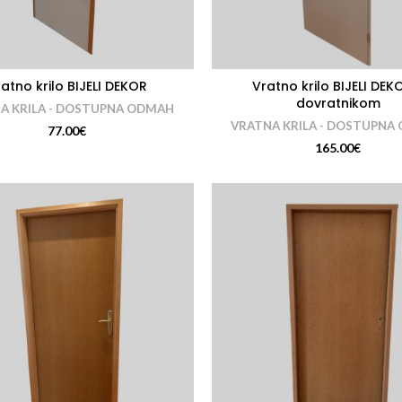
atno krilo BIJELI DEKOR
Vratno krilo BIJELI DEK
dovratnikom
A KRILA - DOSTUPNA ODMAH
VRATNA KRILA - DOSTUPNA
77.00
€
165.00
€