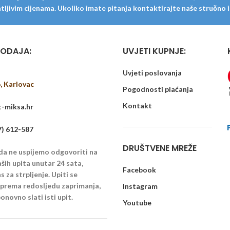
ljivim cijenama. Ukoliko imate pitanja kontaktirajte naše stručno i u
ODAJA:
UVJETI KUPNJE:
Uvjeti poslovanja
6, Karlovac
Pogodnosti plaćanja
Kontakt
-miksa.hr
7) 612-587
DRUŠTVENE MREŽE
 da ne uspijemo odgovoriti na
ših upita unutar 24 sata,
Facebook
 za strpljenje. Upiti se
u prema redosljedu zaprimanja,
Instagram
onovno slati isti upit.
Youtube