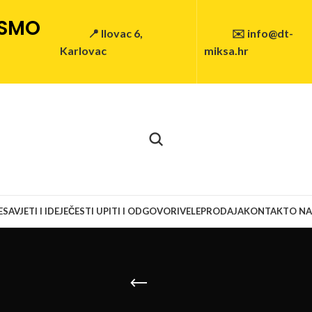
 SMO
📍 Ilovac 6,
✉️ info@dt-
Karlovac
miksa.hr
E
SAVJETI I IDEJE
ČESTI UPITI I ODGOVORI
VELEPRODAJA
KONTAKT
O N