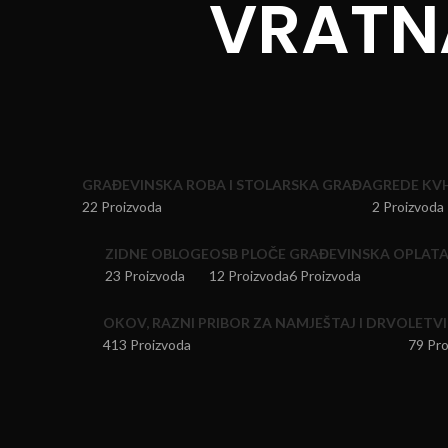
VRATN
GRAĐEVINSKA ROBA I STOLARSKA GRAĐA
GREDE KV
22 Proizvoda
2 Proizvoda
ZIDNE OBLOGE
OSB PLOČE
GRAĐEVINSKA OPLAT
23 Proizvoda
12 Proizvoda
6 Proizvoda
OKOV, RAZNI PRIBOR ZA NAMJEŠTAJ I DRVO
LETVI
413 Proizvoda
79 Pro