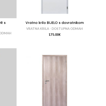
OR s
Vratno krilo BIJELO s dovratnikom
VRATNA KRILA - DOSTUPNA ODMAH
 ODMAH
175.00
€