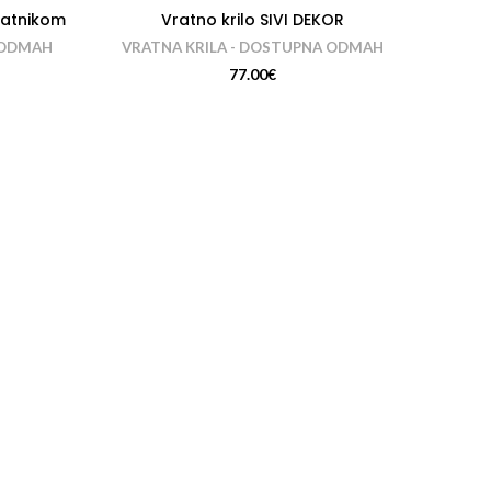
ratnikom
Vratno krilo SIVI DEKOR
 ODMAH
VRATNA KRILA - DOSTUPNA ODMAH
77.00
€