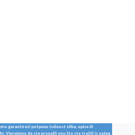
mo garantirati potpunu točnost slika, opisa ili
. Vjerujemo da ste pronašli ono što ste tražili iz našeg