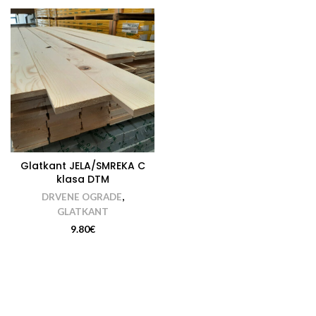
Glatkant JELA/SMREKA C
klasa DTM
DRVENE OGRADE
,
GLATKANT
9.80
€