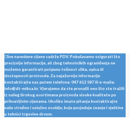
Sve navedene cijene sadrže PDV. Pokušavamo osigurati što
preciznije informacije, ali zbog tehnoloških ograničenja ne
možemo garantirati potpunu točnost slika, opisa ili
dostupnosti proizvoda. Za najažurnije informacije
kontaktirajte nas putem telefona: 047 612 587 ili e-maila:
info@dt-miksa.hr. Vjerujemo da ste pronašli ono što ste tražili
iz našeg širokog asortimana proizvoda visoke kvalitete po
prihvatljivim cijenama. Ukoliko imate pitanja kontaktirajte
naše stručno i uslužno osoblje, koje posjeduje znanje i vještine
u tehnici trgovine drvom.